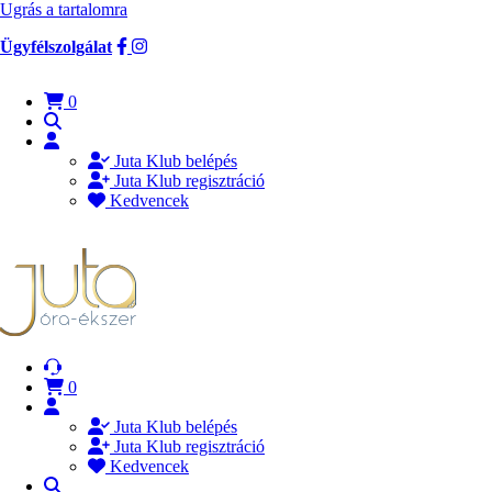
Ugrás a tartalomra
Ügyfélszolgálat
0
Juta Klub belépés
Juta Klub regisztráció
Kedvencek
0
Juta Klub belépés
Juta Klub regisztráció
Kedvencek