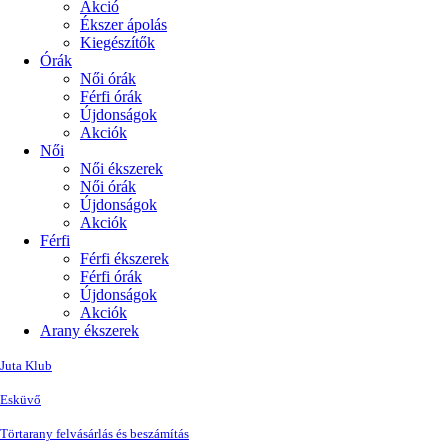
Akció
Ékszer ápolás
Kiegészítők
Órák
Női órák
Férfi órák
Újdonságok
Akciók
Női
Női ékszerek
Női órák
Újdonságok
Akciók
Férfi
Férfi ékszerek
Férfi órák
Újdonságok
Akciók
Arany ékszerek
Juta Klub
Esküvő
Törtarany felvásárlás és beszámítás