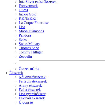
Juta Silver ezüst ékszerek
Forevermark
Guess
Jackie Gold
KKNEKKI
La Coque Francaise
Lisa
Moon Diamonds
Pandora
Seiko
Swiss Military
Thomas Sabo
Tommy Hilfiger
Zeppelin
Összes márka
Ékszerek
Női divatékszerek
Férfi divatékszerek
Arany ékszerek
Ezüst ékszerek
Lisa gyerekékszer
Esküvői ékszerek
Újdonság