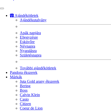
Ajándékötletek
Ajándékutalvány
Fő
navigáció
Apák napjára
Eljegyzésre
Esküvőre
Névnapra
Nyaralásra
Születésnapra
További ajándékötletek
Pandora ékszerek
Márkák
Juta Gold arany ékszerek
Bering
Boss
Calvin Klein
Casio
Citizen
Coeur de Lion