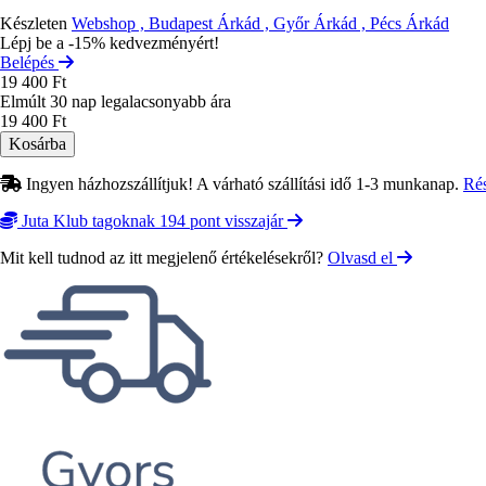
Készleten
Webshop , Budapest Árkád , Győr Árkád , Pécs Árkád
Lépj be a -15% kedvezményért!
Belépés
19 400 Ft
Elmúlt 30 nap legalacsonyabb ára
19 400 Ft
Ingyen házhozszállítjuk! A várható szállítási idő 1-3 munkanap.
Ré
Juta Klub tagoknak 194 pont visszajár
Mit kell tudnod az itt megjelenő értékelésekről?
Olvasd el