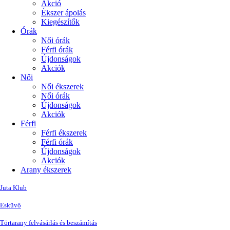
Akció
Ékszer ápolás
Kiegészítők
Órák
Női órák
Férfi órák
Újdonságok
Akciók
Női
Női ékszerek
Női órák
Újdonságok
Akciók
Férfi
Férfi ékszerek
Férfi órák
Újdonságok
Akciók
Arany ékszerek
Juta Klub
Esküvő
Törtarany felvásárlás és beszámítás