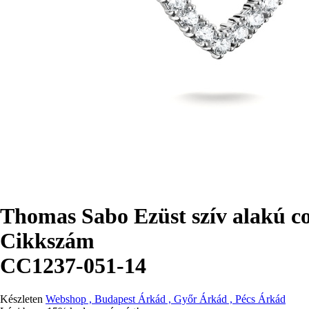
Thomas Sabo Ezüst szív alakú c
Cikkszám
CC1237-051-14
Készleten
Webshop , Budapest Árkád , Győr Árkád , Pécs Árkád