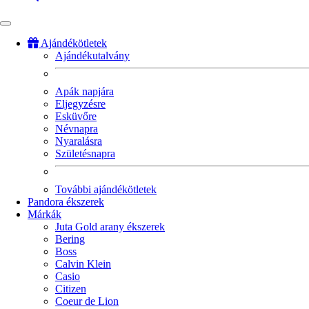
Ajándékötletek
Ajándékutalvány
Fő
navigáció
Apák napjára
Eljegyzésre
Esküvőre
Névnapra
Nyaralásra
Születésnapra
További ajándékötletek
Pandora ékszerek
Márkák
Juta Gold arany ékszerek
Bering
Boss
Calvin Klein
Casio
Citizen
Coeur de Lion