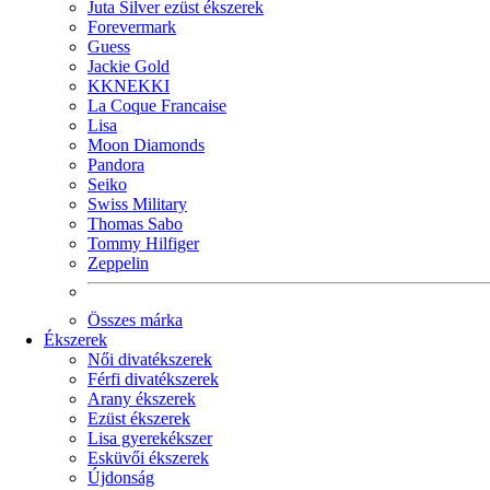
Juta Silver ezüst ékszerek
Forevermark
Guess
Jackie Gold
KKNEKKI
La Coque Francaise
Lisa
Moon Diamonds
Pandora
Seiko
Swiss Military
Thomas Sabo
Tommy Hilfiger
Zeppelin
Összes márka
Ékszerek
Női divatékszerek
Férfi divatékszerek
Arany ékszerek
Ezüst ékszerek
Lisa gyerekékszer
Esküvői ékszerek
Újdonság