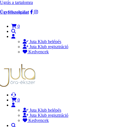
Ugrás a tartalomra
Ügyfélszolgálat
0
Juta Klub belépés
Juta Klub regisztráció
Kedvencek
0
Juta Klub belépés
Juta Klub regisztráció
Kedvencek