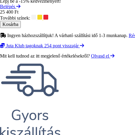
Lépj be a -15% kedvezményért!
Belépés
25 400 Ft
További színek:
Ingyen házhozszállítjuk! A várható szállítási idő 1-3 munkanap.
Ré
Juta Klub tagoknak 254 pont visszajár
Mit kell tudnod az itt megjelenő értékelésekről?
Olvasd el