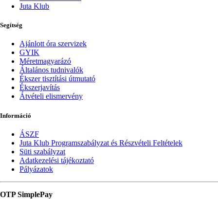
Juta Klub
Segítség
Ajánlott óra szervizek
GYIK
Méretmagyarázó
Általános tudnivalók
Ékszer tisztítási útmutató
Ékszerjavítás
Átvételi elismervény
Információ
ÁSZF
Juta Klub Programszabályzat és Részvételi Feltételek
Süti szabályzat
Adatkezelési tájékoztató
Pályázatok
OTP SimplePay