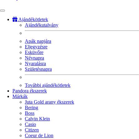
Ajándékötletek
Ajándékutalvány
Fő
navigáció
Apák napjára
Eljegyzésre
Esküvőre
Névnapra
Nyaralásra
Születésnapra
További ajándékötletek
Pandora ékszerek
Márkák
Juta Gold arany ékszerek
Bering
Boss
Calvin Klein
Casio
Citizen
Coeur de Lion