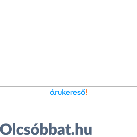
Ékszer az Árukeresőn