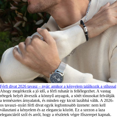
Férfi divat 2026 tavasz – nyár: amikor a kényelem találkozik a stílussal
Ahogy megérkezik a jó idő, a férfi ruhatár is fellélegezhet. A vastag
rétegek helyét átveszik a könnyű anyagok, a sötét tónusokat felváltják
a természetes árnyalatok, és minden egy kicsit lazábbá válik. A 2026-
os tavaszi–nyári férfi divat egyik legfontosabb üzenete: nem kell
választani a kényelem és az elegancia között. Ez a szezon a laza
eleganciáról szól és arról, hogy a részletek végre főszerepet kapnak.