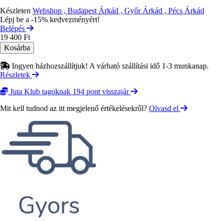
Készleten
Webshop , Budapest Árkád , Győr Árkád , Pécs Árkád
Lépj be a -15% kedvezményért!
Belépés
19 400 Ft
Ingyen házhozszállítjuk! A várható szállítási idő 1-3 munkanap.
Részletek
Juta Klub tagoknak 194 pont visszajár
Mit kell tudnod az itt megjelenő értékelésekről?
Olvasd el