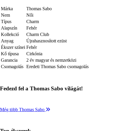
Márka
Thomas Sabo
Nem
Női
Típus
Charm
Alapszín
Fehér
Kollekció
Charm Club
Anyag
Újrahasznosított ezüst
Ékszer színei
Fehér
Kő típusa
Cirkónia
Garancia
2 év magyar és nemzetközi
Csomagolás
Eredeti Thomas Sabo csomagolás
Fedezd fel a Thomas Sabo világát!
Még több Thomas Sabo
Top ékszerek