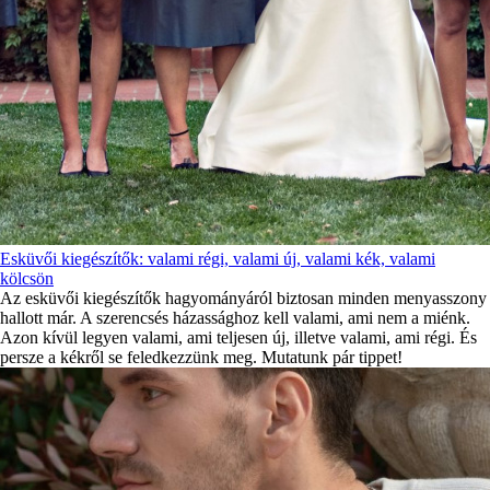
Esküvői kiegészítők: valami régi, valami új, valami kék, valami
kölcsön
Az esküvői kiegészítők hagyományáról biztosan minden menyasszony
hallott már. A szerencsés házassághoz kell valami, ami nem a miénk.
Azon kívül legyen valami, ami teljesen új, illetve valami, ami régi. És
persze a kékről se feledkezzünk meg. Mutatunk pár tippet!