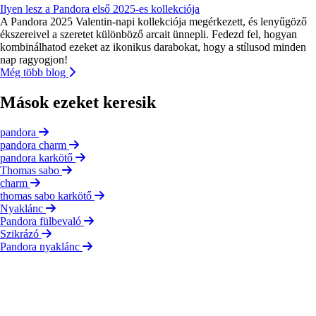
Ilyen lesz a Pandora első 2025-es kollekciója
A Pandora 2025 Valentin-napi kollekciója megérkezett, és lenyűgöző
ékszereivel a szeretet különböző arcait ünnepli. Fedezd fel, hogyan
kombinálhatod ezeket az ikonikus darabokat, hogy a stílusod minden
nap ragyogjon!
Még több blog
Mások ezeket keresik
pandora
pandora charm
pandora karkötő
Thomas sabo
charm
thomas sabo karkötő
Nyaklánc
Pandora fülbevaló
Szikrázó
Pandora nyaklánc