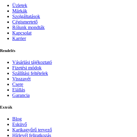
Üzletek
Márkák
Szolgáltatások
Cégismertető
Rólunk mondták
Kapcsolat
Karrier
Rendelés
Vásárlási tájékoztató
Fizetési módok
Szállítási feltételek
Visszavét
Csere
Elállás
Garancia
Extrák
Blog
Esküvő
Karikagyűrű tervező
Hírlevél feliratkozás