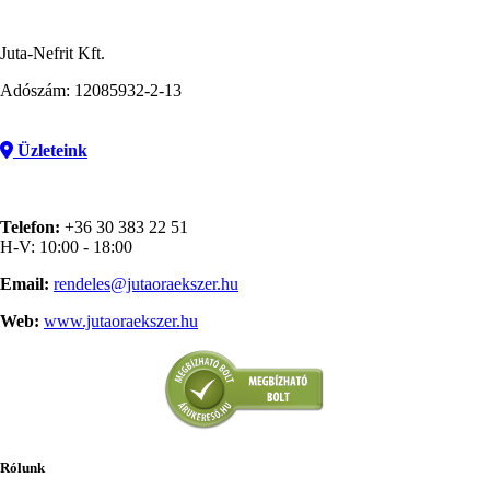
Juta-Nefrit Kft.
Adószám: 12085932-2-13
Üzleteink
Telefon:
+36 30 383 22 51
H-V: 10:00 - 18:00
Email:
rendeles@jutaoraekszer.hu
Web:
www.jutaoraekszer.hu
Rólunk