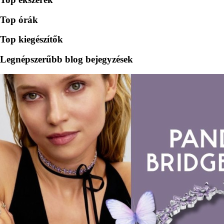
Top órák
Top kiegészítők
Legnépszerűbb blog bejegyzések