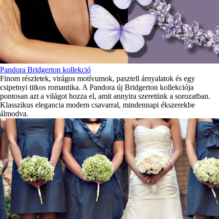
Pandora Bridgerton kollekció
Finom részletek, virágos motívumok, pasztell árnyalatok és egy
csipetnyi titkos romantika. A Pandora új Bridgerton kollekciója
pontosan azt a világot hozza el, amit annyira szeretünk a sorozatban.
Klasszikus elegancia modern csavarral, mindennapi ékszerekbe
álmodva.