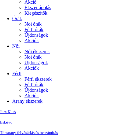
Akció
Ékszer ápolás
Kiegészítők
Órák
Női órák
Férfi órák
Újdonságok
Akciók
Női
Női ékszerek
Női órák
Újdonságok
Akciók
Férfi
Férfi ékszerek
Férfi órák
Újdonságok
Akciók
Arany ékszerek
Juta Klub
Esküvő
Törtarany felvásárlás és beszámítás