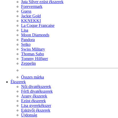
Juta Silver ezüst ékszerek
Forevermark
Guess
Jackie Gold
KKNEKKI
La Coque Francaise
Lisa
Moon Diamonds
Pandora
Seiko
Swiss Military
Thomas Sabo
Tommy Hilfiger
Zeppelin
Összes márka
Ékszerek
Női divatékszerek
Férfi divatékszerek
Arany ékszerek
Ezüst ékszerek
Lisa gyerekékszer
Esküvői ékszerek
Újdonság