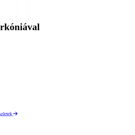
rkóniával
szletek