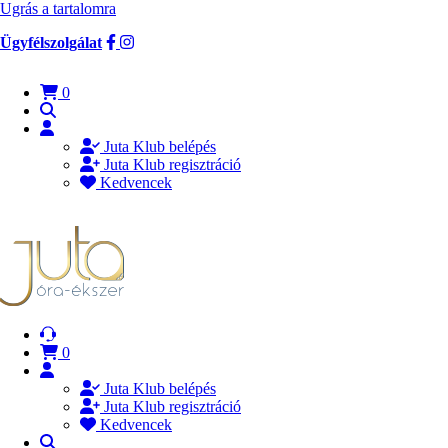
Ugrás a tartalomra
Ügyfélszolgálat
0
Juta Klub belépés
Juta Klub regisztráció
Kedvencek
0
Juta Klub belépés
Juta Klub regisztráció
Kedvencek