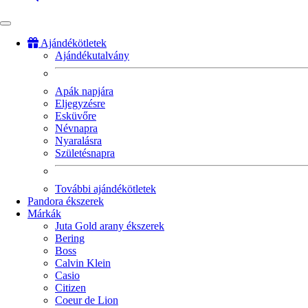
Ajándékötletek
Ajándékutalvány
Fő
navigáció
Apák napjára
Eljegyzésre
Esküvőre
Névnapra
Nyaralásra
Születésnapra
További ajándékötletek
Pandora ékszerek
Márkák
Juta Gold arany ékszerek
Bering
Boss
Calvin Klein
Casio
Citizen
Coeur de Lion