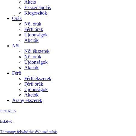
Akció
Ékszer ápolás
Kiegészítők
Órák
Női órák
Férfi órák
Újdonságok
Akciók
Női
Női ékszerek
Női órák
Újdonságok
Akciók
Férfi
Férfi ékszerek
Férfi órák
Újdonságok
Akciók
Arany ékszerek
Juta Klub
Esküvő
Törtarany felvásárlás és beszámítás