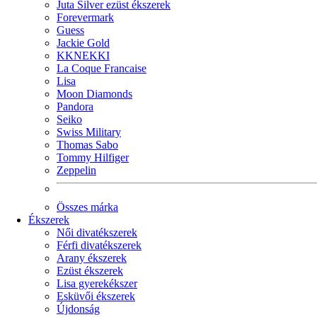
Juta Silver ezüst ékszerek
Forevermark
Guess
Jackie Gold
KKNEKKI
La Coque Francaise
Lisa
Moon Diamonds
Pandora
Seiko
Swiss Military
Thomas Sabo
Tommy Hilfiger
Zeppelin
Összes márka
Ékszerek
Női divatékszerek
Férfi divatékszerek
Arany ékszerek
Ezüst ékszerek
Lisa gyerekékszer
Esküvői ékszerek
Újdonság