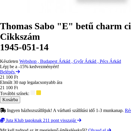
Thomas Sabo "E" betű charm ci
Cikkszám
1945-051-14
Készleten
Webshop , Budapest Árkád , Győr Árkád , Pécs Árkád
Lépj be a -15% kedvezményért!
Belépés
21 100 Ft
Elmúlt 30 nap legalacsonyabb ára
21 100 Ft
További színek:
Ingyen házhozszállítjuk! A várható szállítási idő 1-3 munkanap.
Ré
Juta Klub tagoknak 211 pont visszajár
Mit kell tudnod az itt megjelenő értékelésekről?
Olvasd el