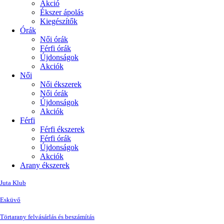
Akció
Ékszer ápolás
Kiegészítők
Órák
Női órák
Férfi órák
Újdonságok
Akciók
Női
Női ékszerek
Női órák
Újdonságok
Akciók
Férfi
Férfi ékszerek
Férfi órák
Újdonságok
Akciók
Arany ékszerek
Juta Klub
Esküvő
Törtarany felvásárlás és beszámítás