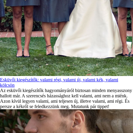
Esküvői kiegészítők: valami régi, valami új, valami kék, valami
kölcsön
Az esküvői kiegészítők hagyományáról biztosan minden menyasszony
hallott már. A szerencsés házassághoz kell valami, ami nem a miénk.
Azon kívül legyen valami, ami teljesen új, illetve valami, ami régi. És
persze a kékről se feledkezzünk meg. Mutatunk pár tippet!