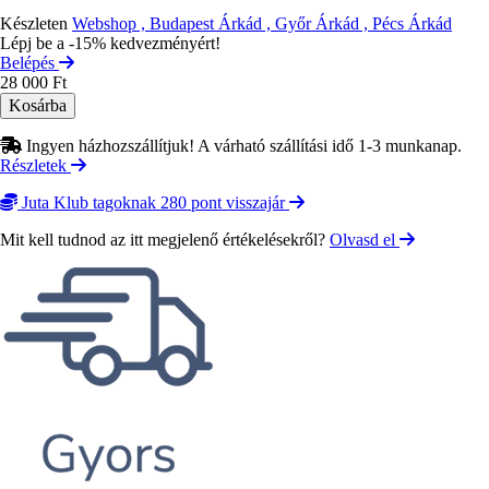
Készleten
Webshop , Budapest Árkád , Győr Árkád , Pécs Árkád
Lépj be a -15% kedvezményért!
Belépés
28 000 Ft
Ingyen házhozszállítjuk! A várható szállítási idő 1-3 munkanap.
Részletek
Juta Klub tagoknak 280 pont visszajár
Mit kell tudnod az itt megjelenő értékelésekről?
Olvasd el