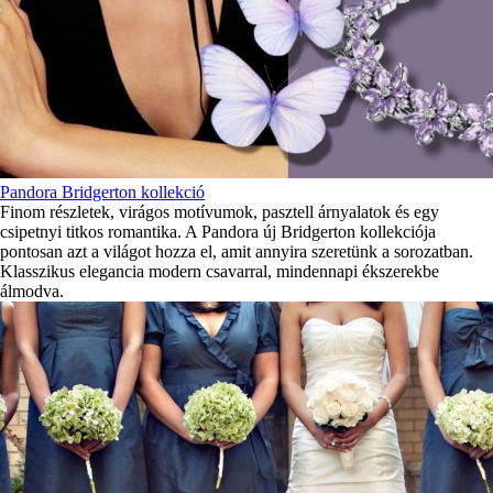
Pandora Bridgerton kollekció
Finom részletek, virágos motívumok, pasztell árnyalatok és egy
csipetnyi titkos romantika. A Pandora új Bridgerton kollekciója
pontosan azt a világot hozza el, amit annyira szeretünk a sorozatban.
Klasszikus elegancia modern csavarral, mindennapi ékszerekbe
álmodva.