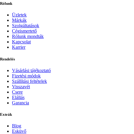
Rólunk
Üzletek
Márkák
Szolgáltatások
Cégismertető
Rólunk mondták
Kapcsolat
Karrier
Rendelés
Vásárlási tájékoztató
Fizetési módok
Szállítási feltételek
Visszavét
Csere
Elállás
Garancia
Extrák
Blog
Esküvő