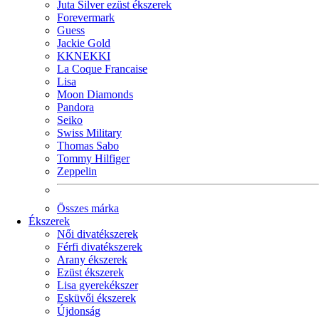
Juta Silver ezüst ékszerek
Forevermark
Guess
Jackie Gold
KKNEKKI
La Coque Francaise
Lisa
Moon Diamonds
Pandora
Seiko
Swiss Military
Thomas Sabo
Tommy Hilfiger
Zeppelin
Összes márka
Ékszerek
Női divatékszerek
Férfi divatékszerek
Arany ékszerek
Ezüst ékszerek
Lisa gyerekékszer
Esküvői ékszerek
Újdonság