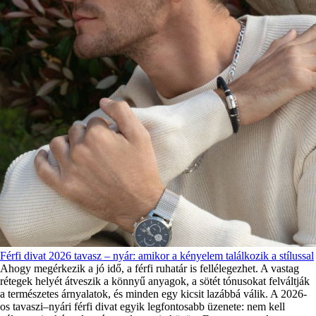
Férfi divat 2026 tavasz – nyár: amikor a kényelem találkozik a stílussal
Ahogy megérkezik a jó idő, a férfi ruhatár is fellélegezhet. A vastag
rétegek helyét átveszik a könnyű anyagok, a sötét tónusokat felváltják
a természetes árnyalatok, és minden egy kicsit lazábbá válik. A 2026-
os tavaszi–nyári férfi divat egyik legfontosabb üzenete: nem kell