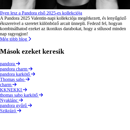
Ilyen lesz a Pandora első 2025-es kollekciója
A Pandora 2025 Valentin-napi kollekciója megérkezett, és lenyűgöző
ékszereivel a szeretet különböző arcait ünnepli. Fedezd fel, hogyan
kombinálhatod ezeket az ikonikus darabokat, hogy a stílusod minden
nap ragyogjon!
Még több blog
Mások ezeket keresik
pandora
pandora charm
pandora karkötő
Thomas sabo
charm
KKNEKKI
thomas sabo karkötő
Nyaklánc
pandora gyűrű
Szikrázó