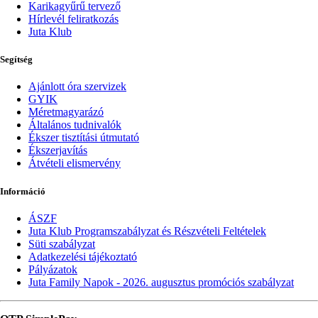
Karikagyűrű tervező
Hírlevél feliratkozás
Juta Klub
Segítség
Ajánlott óra szervizek
GYIK
Méretmagyarázó
Általános tudnivalók
Ékszer tisztítási útmutató
Ékszerjavítás
Átvételi elismervény
Információ
ÁSZF
Juta Klub Programszabályzat és Részvételi Feltételek
Süti szabályzat
Adatkezelési tájékoztató
Pályázatok
Juta Family Napok - 2026. augusztus promóciós szabályzat