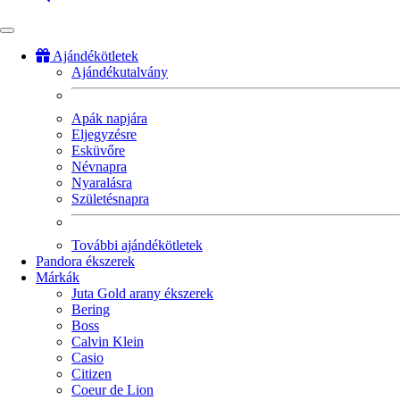
Ajándékötletek
Ajándékutalvány
Fő
navigáció
Apák napjára
Eljegyzésre
Esküvőre
Névnapra
Nyaralásra
Születésnapra
További ajándékötletek
Pandora ékszerek
Márkák
Juta Gold arany ékszerek
Bering
Boss
Calvin Klein
Casio
Citizen
Coeur de Lion