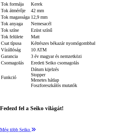
Tok formája
Kerek
Tok átmérője
42 mm
Tok magassága
12,9 mm
Tok anyaga
Nemesacél
Tok színe
Ezüst színű
Tok felülete
Matt
Csat típusa
Kétrészes békazár nyomógombbal
Vízállóság
10 ATM
Garancia
3 év magyar és nemzetközi
Csomagolás
Eredeti Seiko csomagolás
Dátum kijelzés
Stopper
Funkció
Menetes hátlap
Foszforeszkálós mutatók
Fedezd fel a Seiko világát!
Még több Seiko