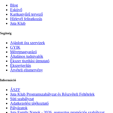
Blog
Esküvő
Karikagyűrű tervező
Hírlevél feliratkozás
Juta Klub
Segítség
Ajánlott óra szervizek
GYIK
Méretmagyarázó
Általános tudnivalók
Ékszer tisztítási útmutató
Ékszerjavítás
Átvételi elismervény
Információ
ÁSZF
Juta Klub Programszabályzat és Részvételi Feltételek
Süti szabályzat
Adatkezelési tájékoztató
Pályázatok
Juta Family Napok - 2026. augusztus promóciós szabályzat