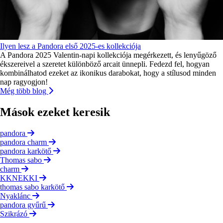
Ilyen lesz a Pandora első 2025-es kollekciója
A Pandora 2025 Valentin-napi kollekciója megérkezett, és lenyűgöző
ékszereivel a szeretet különböző arcait ünnepli. Fedezd fel, hogyan
kombinálhatod ezeket az ikonikus darabokat, hogy a stílusod minden
nap ragyogjon!
Még több blog
Mások ezeket keresik
pandora
pandora charm
pandora karkötő
Thomas sabo
charm
KKNEKKI
thomas sabo karkötő
Nyaklánc
pandora gyűrű
Szikrázó