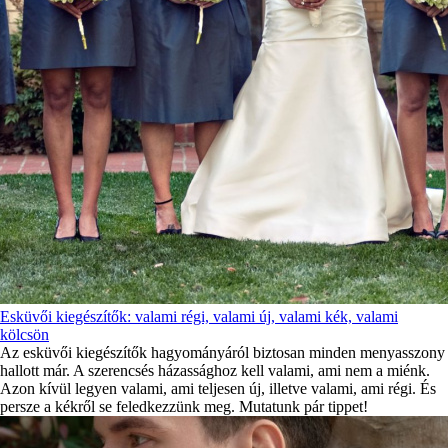
Esküvői kiegészítők: valami régi, valami új, valami kék, valami
kölcsön
Az esküvői kiegészítők hagyományáról biztosan minden menyasszony
hallott már. A szerencsés házassághoz kell valami, ami nem a miénk.
Azon kívül legyen valami, ami teljesen új, illetve valami, ami régi. És
persze a kékről se feledkezzünk meg. Mutatunk pár tippet!