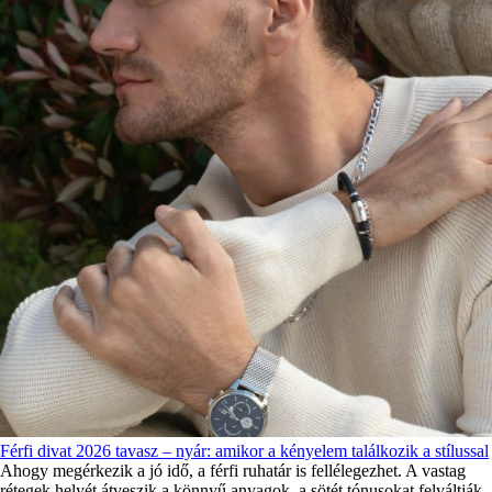
Férfi divat 2026 tavasz – nyár: amikor a kényelem találkozik a stílussal
Ahogy megérkezik a jó idő, a férfi ruhatár is fellélegezhet. A vastag
rétegek helyét átveszik a könnyű anyagok, a sötét tónusokat felváltják