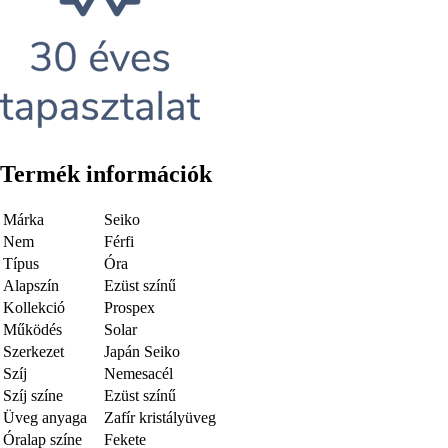
Termék információk
Márka
Seiko
Nem
Férfi
Típus
Óra
Alapszín
Ezüst színű
Kollekció
Prospex
Működés
Solar
Szerkezet
Japán Seiko
Szíj
Nemesacél
Szíj színe
Ezüst színű
Üveg anyaga
Zafír kristályüveg
Óralap színe
Fekete