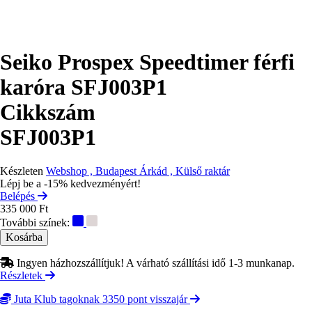
Seiko Prospex Speedtimer férfi
karóra SFJ003P1
Cikkszám
SFJ003P1
Készleten
Webshop , Budapest Árkád , Külső raktár
Lépj be a -15% kedvezményért!
Belépés
335 000 Ft
További színek:
Ingyen házhozszállítjuk! A várható szállítási idő 1-3 munkanap.
Részletek
Juta Klub tagoknak 3350 pont visszajár