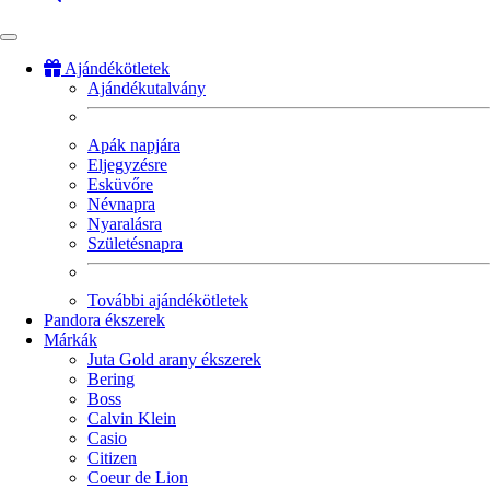
Ajándékötletek
Ajándékutalvány
Fő
navigáció
Apák napjára
Eljegyzésre
Esküvőre
Névnapra
Nyaralásra
Születésnapra
További ajándékötletek
Pandora ékszerek
Márkák
Juta Gold arany ékszerek
Bering
Boss
Calvin Klein
Casio
Citizen
Coeur de Lion