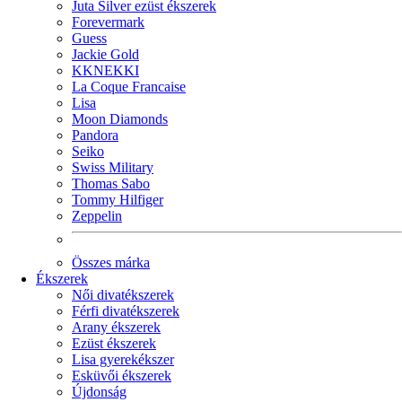
Juta Silver ezüst ékszerek
Forevermark
Guess
Jackie Gold
KKNEKKI
La Coque Francaise
Lisa
Moon Diamonds
Pandora
Seiko
Swiss Military
Thomas Sabo
Tommy Hilfiger
Zeppelin
Összes márka
Ékszerek
Női divatékszerek
Férfi divatékszerek
Arany ékszerek
Ezüst ékszerek
Lisa gyerekékszer
Esküvői ékszerek
Újdonság