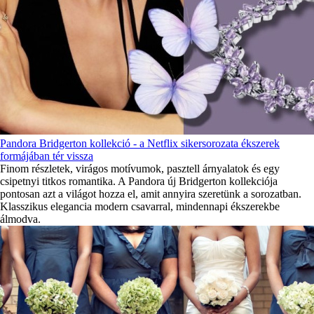
Pandora Bridgerton kollekció - a Netflix sikersorozata ékszerek
formájában tér vissza
Finom részletek, virágos motívumok, pasztell árnyalatok és egy
csipetnyi titkos romantika. A Pandora új Bridgerton kollekciója
pontosan azt a világot hozza el, amit annyira szeretünk a sorozatban.
Klasszikus elegancia modern csavarral, mindennapi ékszerekbe
álmodva.