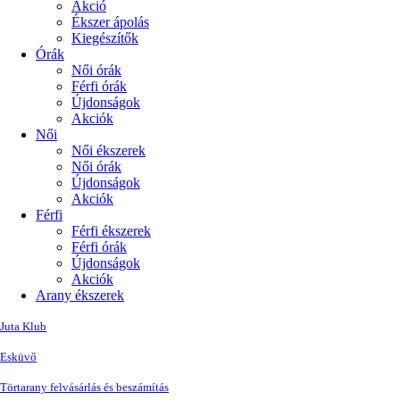
Akció
Ékszer ápolás
Kiegészítők
Órák
Női órák
Férfi órák
Újdonságok
Akciók
Női
Női ékszerek
Női órák
Újdonságok
Akciók
Férfi
Férfi ékszerek
Férfi órák
Újdonságok
Akciók
Arany ékszerek
Juta Klub
Esküvő
Törtarany felvásárlás és beszámítás