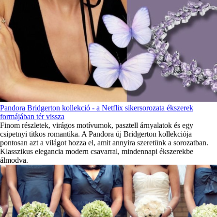
Pandora Bridgerton kollekció - a Netflix sikersorozata ékszerek
formájában tér vissza
Finom részletek, virágos motívumok, pasztell árnyalatok és egy
csipetnyi titkos romantika. A Pandora új Bridgerton kollekciója
pontosan azt a világot hozza el, amit annyira szeretünk a sorozatban.
Klasszikus elegancia modern csavarral, mindennapi ékszerekbe
álmodva.