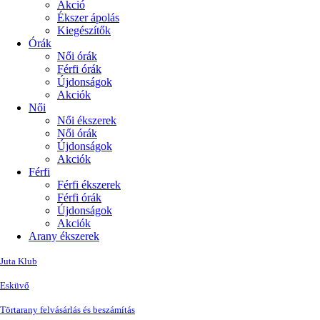
Akció
Ékszer ápolás
Kiegészítők
Órák
Női órák
Férfi órák
Újdonságok
Akciók
Női
Női ékszerek
Női órák
Újdonságok
Akciók
Férfi
Férfi ékszerek
Férfi órák
Újdonságok
Akciók
Arany ékszerek
Juta Klub
Esküvő
Törtarany felvásárlás és beszámítás