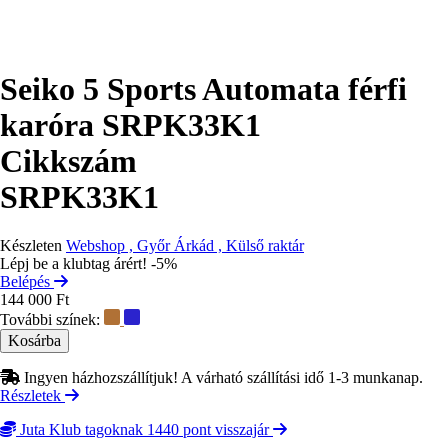
Seiko 5 Sports Automata férfi
karóra SRPK33K1
Cikkszám
SRPK33K1
Készleten
Webshop , Győr Árkád , Külső raktár
Lépj be a klubtag árért! -5%
Belépés
144 000 Ft
További színek:
Ingyen házhozszállítjuk! A várható szállítási idő 1-3 munkanap.
Részletek
Juta Klub tagoknak 1440 pont visszajár