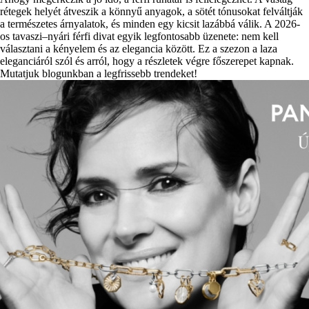
rétegek helyét átveszik a könnyű anyagok, a sötét tónusokat felváltják
a természetes árnyalatok, és minden egy kicsit lazábbá válik. A 2026-
os tavaszi–nyári férfi divat egyik legfontosabb üzenete: nem kell
választani a kényelem és az elegancia között. Ez a szezon a laza
eleganciáról szól és arról, hogy a részletek végre főszerepet kapnak.
Mutatjuk blogunkban a legfrissebb trendeket!