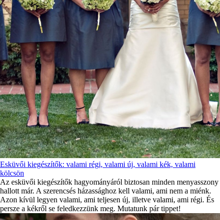
Esküvői kiegészítők: valami régi, valami új, valami kék, valami
kölcsön
Az esküvői kiegészítők hagyományáról biztosan minden menyasszony
hallott már. A szerencsés házassághoz kell valami, ami nem a miénk.
Azon kívül legyen valami, ami teljesen új, illetve valami, ami régi. És
persze a kékről se feledkezzünk meg. Mutatunk pár tippet!