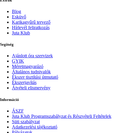
Extrák
Blog
Esküvő
Karikagyűrű tervező
Hírlevél feliratkozás
Juta Klub
Segítség
Ajánlott óra szervizek
GYIK
Méretmagyarázó
Általános tudnivalók
Ékszer tisztítási útmutató
Ékszerjavítás
Átvételi elismervény
Információ
ÁSZF
Juta Klub Programszabályzat és Részvételi Feltételek
Süti szabályzat
Adatkezelési tájékoztató
Pályázatok