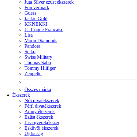
Juta Silver ezüst ékszerek
Forevermark
Guess
Jackie Gold
KKNEKKI
La Coque Francaise
Lisa
Moon Diamonds
Pandora
Seiko
Swiss Military
Thomas Sabo
Tommy Hilfiger
Zeppelin
Összes márka
Ékszerek
Női divatékszerek
Férfi divatékszerek
Arany ékszerek
Ezüst ékszerek
Lisa gyerekékszer
Esküvői ékszerek
Újdonság