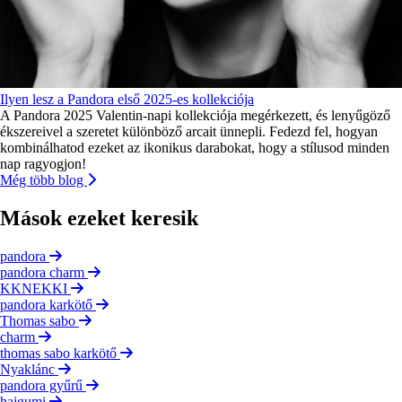
Ilyen lesz a Pandora első 2025-es kollekciója
A Pandora 2025 Valentin-napi kollekciója megérkezett, és lenyűgöző
ékszereivel a szeretet különböző arcait ünnepli. Fedezd fel, hogyan
kombinálhatod ezeket az ikonikus darabokat, hogy a stílusod minden
nap ragyogjon!
Még több blog
Mások ezeket keresik
pandora
pandora charm
KKNEKKI
pandora karkötő
Thomas sabo
charm
thomas sabo karkötő
Nyaklánc
pandora gyűrű
hajgumi