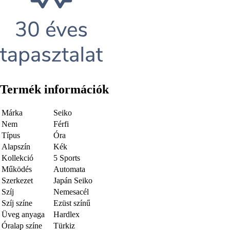
Termék információk
Márka
Seiko
Nem
Férfi
Típus
Óra
Alapszín
Kék
Kollekció
5 Sports
Működés
Automata
Szerkezet
Japán Seiko
Szíj
Nemesacél
Szíj színe
Ezüst színű
Üveg anyaga
Hardlex
Óralap színe
Türkiz