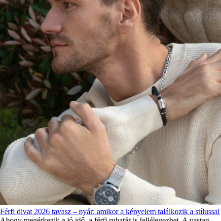
Férfi divat 2026 tavasz – nyár: amikor a kényelem találkozik a stílussal
Ahogy megérkezik a jó idő, a férfi ruhatár is fellélegezhet. A vastag