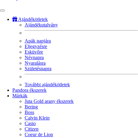
Ajándékötletek
Ajándékutalvány
Fő
navigáció
Apák napjára
Eljegyzésre
Esküvőre
Névnapra
Nyaralásra
Születésnapra
További ajándékötletek
Pandora ékszerek
Márkák
Juta Gold arany ékszerek
Bering
Boss
Calvin Klein
Casio
Citizen
Coeur de Lion