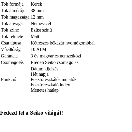
Tok formája
Kerek
Tok átmérője
38 mm
Tok magassága
12 mm
Tok anyaga
Nemesacél
Tok színe
Ezüst színű
Tok felülete
Matt
Csat típusa
Kétrészes békazár nyomógombbal
Vízállóság
10 ATM
Garancia
3 év magyar és nemzetközi
Csomagolás
Eredeti Seiko csomagolás
Dátum kijelzés
Hét napja
Funkció
Foszforeszkálós mutatók
Foszforeszkáló index
Menetes hátlap
Fedezd fel a Seiko világát!