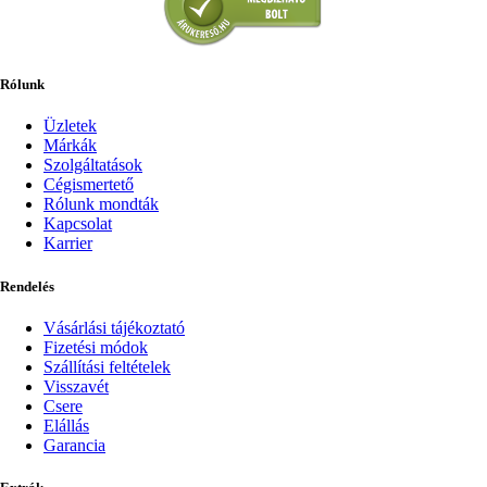
Rólunk
Üzletek
Márkák
Szolgáltatások
Cégismertető
Rólunk mondták
Kapcsolat
Karrier
Rendelés
Vásárlási tájékoztató
Fizetési módok
Szállítási feltételek
Visszavét
Csere
Elállás
Garancia