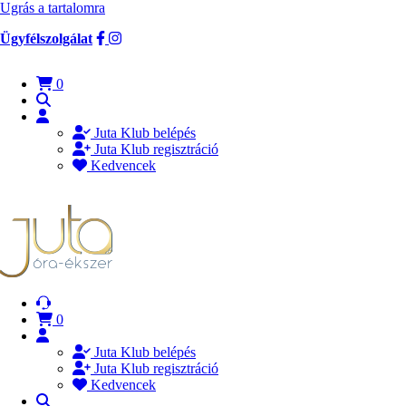
Ugrás a tartalomra
Ügyfélszolgálat
0
Juta Klub belépés
Juta Klub regisztráció
Kedvencek
0
Juta Klub belépés
Juta Klub regisztráció
Kedvencek