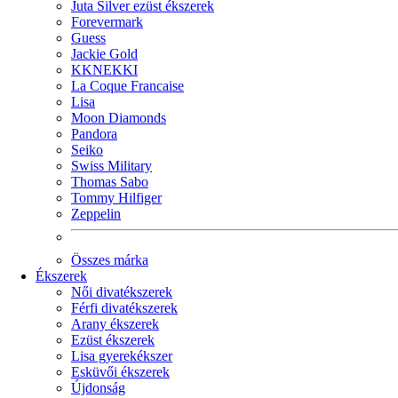
Juta Silver ezüst ékszerek
Forevermark
Guess
Jackie Gold
KKNEKKI
La Coque Francaise
Lisa
Moon Diamonds
Pandora
Seiko
Swiss Military
Thomas Sabo
Tommy Hilfiger
Zeppelin
Összes márka
Ékszerek
Női divatékszerek
Férfi divatékszerek
Arany ékszerek
Ezüst ékszerek
Lisa gyerekékszer
Esküvői ékszerek
Újdonság