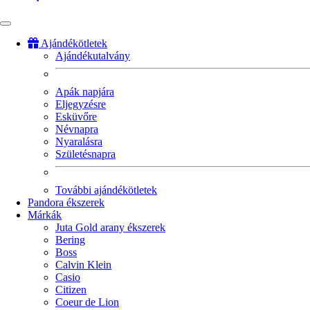
Ajándékötletek
Ajándékutalvány
Fő
navigáció
Apák napjára
Eljegyzésre
Esküvőre
Névnapra
Nyaralásra
Születésnapra
További ajándékötletek
Pandora ékszerek
Márkák
Juta Gold arany ékszerek
Bering
Boss
Calvin Klein
Casio
Citizen
Coeur de Lion