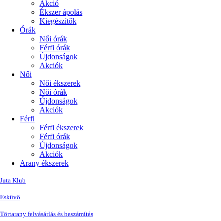
Akció
Ékszer ápolás
Kiegészítők
Órák
Női órák
Férfi órák
Újdonságok
Akciók
Női
Női ékszerek
Női órák
Újdonságok
Akciók
Férfi
Férfi ékszerek
Férfi órák
Újdonságok
Akciók
Arany ékszerek
Juta Klub
Esküvő
Törtarany felvásárlás és beszámítás