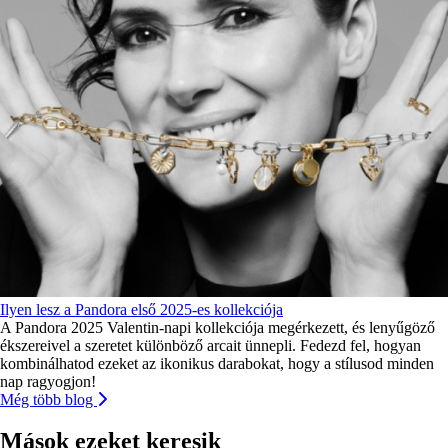
Ilyen lesz a Pandora első 2025-es kollekciója
A Pandora 2025 Valentin-napi kollekciója megérkezett, és lenyűgöző
ékszereivel a szeretet különböző arcait ünnepli. Fedezd fel, hogyan
kombinálhatod ezeket az ikonikus darabokat, hogy a stílusod minden
nap ragyogjon!
Még több blog
Mások ezeket keresik