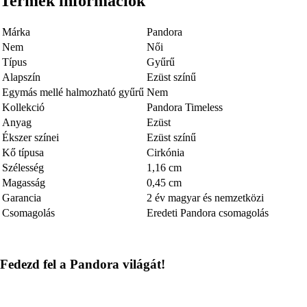
Termék információk
Márka
Pandora
Nem
Női
Típus
Gyűrű
Alapszín
Ezüst színű
Egymás mellé halmozható gyűrű
Nem
Kollekció
Pandora Timeless
Anyag
Ezüst
Ékszer színei
Ezüst színű
Kő típusa
Cirkónia
Szélesség
1,16 cm
Magasság
0,45 cm
Garancia
2 év magyar és nemzetközi
Csomagolás
Eredeti Pandora csomagolás
Fedezd fel a Pandora világát!