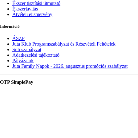
Ékszer tisztítási útmutató
Ékszerjavítás
Átvételi elismervény
Információ
ÁSZF
Juta Klub Programszabályzat és Részvételi Feltételek
Süti szabályzat
Adatkezelési tájékoztató
Pályázatok
Juta Family Napok - 2026. augusztus promóciós szabályzat
OTP SimplePay