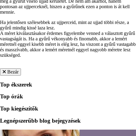
meg a gyűrűt viselő ujjad kerületét. De nem ám akárhol, hanem
pontosan az ujjperceknél, hiszen a gyűrűnek ezen a ponton is át kell
mennie.
Ha jelentősen szélesebbek az ujjperceid, mint az ujjad többi része, a
gyűrű mindig kissé laza lesz.
A méret kiválasztásakor érdemes figyelembe venned a választott gyűrű
vastagságát is. Ha a gyűrű vékonyabb és finomabb, akkor a lemért
méretnél eggyel kisebb méret is elég lesz, ha viszont a gyűrű vastagabb
és masszívabb, akkor a lemért méretnél eggyel nagyobb méretre lesz
szükséged.
Bezár
Top ékszerek
Top órák
Top kiegészítők
Legnépszerűbb blog bejegyzések