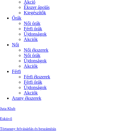
Akció
Ékszer ápolás
Kiegészítők
Órák
Női órák
Férfi órák
Újdonságok
Akciók
Női
Női ékszerek
Női órák
Újdonságok
Akciók
Férfi
Férfi ékszerek
Férfi órák
Újdonságok
Akciók
Arany ékszerek
Juta Klub
Esküvő
Törtarany felvásárlás és beszámítás