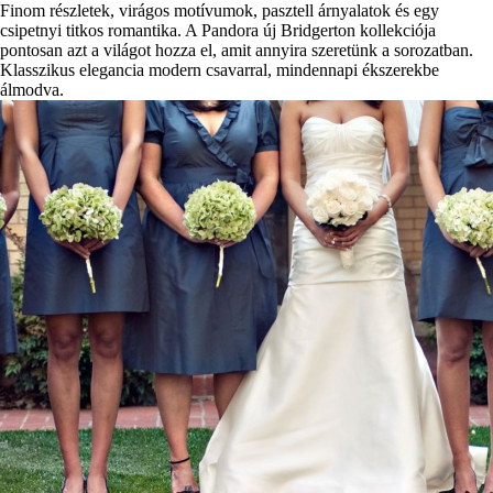
Finom részletek, virágos motívumok, pasztell árnyalatok és egy
csipetnyi titkos romantika. A Pandora új Bridgerton kollekciója
pontosan azt a világot hozza el, amit annyira szeretünk a sorozatban.
Klasszikus elegancia modern csavarral, mindennapi ékszerekbe
álmodva.