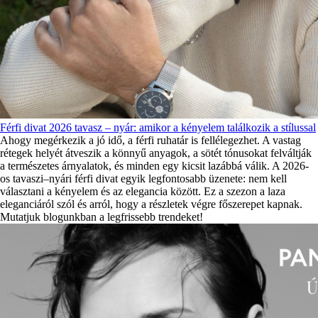
Férfi divat 2026 tavasz – nyár: amikor a kényelem találkozik a stílussal
Ahogy megérkezik a jó idő, a férfi ruhatár is fellélegezhet. A vastag
rétegek helyét átveszik a könnyű anyagok, a sötét tónusokat felváltják
a természetes árnyalatok, és minden egy kicsit lazábbá válik. A 2026-
os tavaszi–nyári férfi divat egyik legfontosabb üzenete: nem kell
választani a kényelem és az elegancia között. Ez a szezon a laza
eleganciáról szól és arról, hogy a részletek végre főszerepet kapnak.
Mutatjuk blogunkban a legfrissebb trendeket!