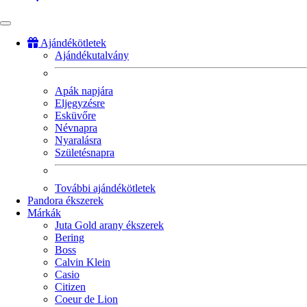
Ajándékötletek
Ajándékutalvány
Fő
navigáció
Apák napjára
Eljegyzésre
Esküvőre
Névnapra
Nyaralásra
Születésnapra
További ajándékötletek
Pandora ékszerek
Márkák
Juta Gold arany ékszerek
Bering
Boss
Calvin Klein
Casio
Citizen
Coeur de Lion