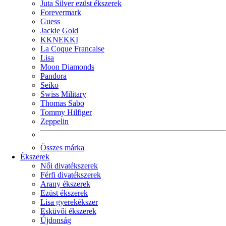
Juta Silver ezüst ékszerek
Forevermark
Guess
Jackie Gold
KKNEKKI
La Coque Francaise
Lisa
Moon Diamonds
Pandora
Seiko
Swiss Military
Thomas Sabo
Tommy Hilfiger
Zeppelin
Összes márka
Ékszerek
Női divatékszerek
Férfi divatékszerek
Arany ékszerek
Ezüst ékszerek
Lisa gyerekékszer
Esküvői ékszerek
Újdonság