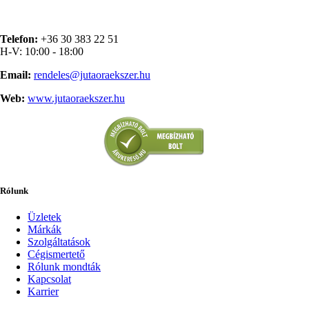
Telefon:
+36 30 383 22 51
H-V: 10:00 - 18:00
Email:
rendeles@jutaoraekszer.hu
Web:
www.jutaoraekszer.hu
Rólunk
Üzletek
Márkák
Szolgáltatások
Cégismertető
Rólunk mondták
Kapcsolat
Karrier