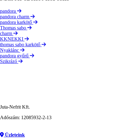
pandora
pandora charm
pandora karkötő
Thomas sabo
charm
KKNEKKI
thomas sabo karkötő
Nyaklánc
pandora gyűrű
Szikrázó
Juta-Nefrit Kft.
Adószám: 12085932-2-13
Üzleteink