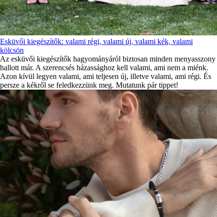
Esküvői kiegészítők: valami régi, valami új, valami kék, valami
kölcsön
Az esküvői kiegészítők hagyományáról biztosan minden menyasszony
hallott már. A szerencsés házassághoz kell valami, ami nem a miénk.
Azon kívül legyen valami, ami teljesen új, illetve valami, ami régi. És
persze a kékről se feledkezzünk meg. Mutatunk pár tippet!