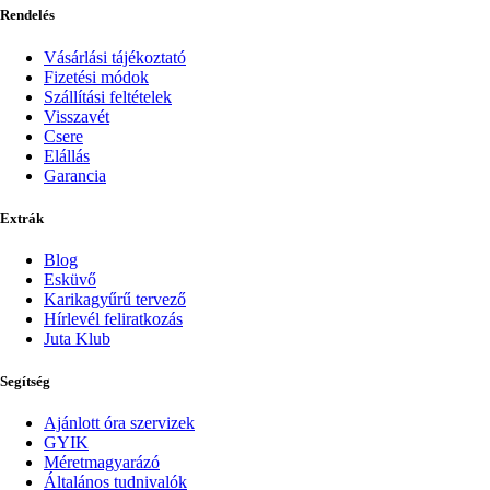
Rendelés
Vásárlási tájékoztató
Fizetési módok
Szállítási feltételek
Visszavét
Csere
Elállás
Garancia
Extrák
Blog
Esküvő
Karikagyűrű tervező
Hírlevél feliratkozás
Juta Klub
Segítség
Ajánlott óra szervizek
GYIK
Méretmagyarázó
Általános tudnivalók