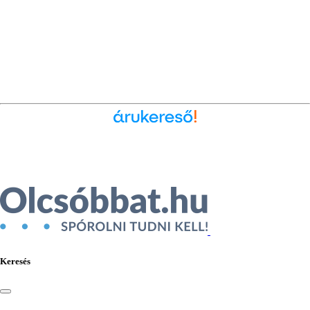
Ékszer az Árukeresőn
Keresés