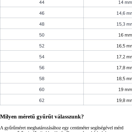
Milyen méretű gyűrűt válasszunk?
A gyűrűméret meghatározásához egy centiméter segítségével mérd