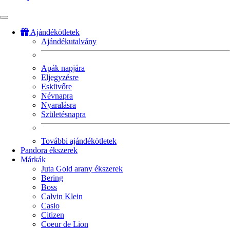
Ajándékötletek
Ajándékutalvány
Fő
navigáció
Apák napjára
Eljegyzésre
Esküvőre
Névnapra
Nyaralásra
Születésnapra
További ajándékötletek
Pandora ékszerek
Márkák
Juta Gold arany ékszerek
Bering
Boss
Calvin Klein
Casio
Citizen
Coeur de Lion