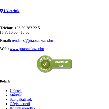
Üzleteink
Telefon:
+36 30 383 22 51
H-V: 10:00 - 18:00
Email:
rendeles@jutaoraekszer.hu
Web:
www.jutaoraekszer.hu
Rólunk
Üzletek
Márkák
Szolgáltatások
Cégismertető
Rólunk mondták