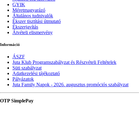
GYIK
Méretmagyarázó
Általános tudnivalók
Ékszer tisztítási útmutató
Ékszerjavítás
Átvételi elismervény
Információ
ÁSZF
Juta Klub Programszabályzat és Részvételi Feltételek
Süti szabályzat
Adatkezelési tájékoztató
Pályázatok
Juta Family Napok - 2026. augusztus promóciós szabályzat
OTP SimplePay