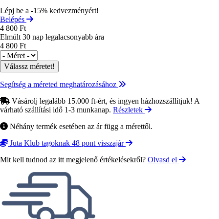
Lépj be a -15% kedvezményért!
Belépés
4 800 Ft
Elmúlt 30 nap legalacsonyabb ára
4 800 Ft
Méret
Segítség a méreted meghatározásához
Vásárolj legalább 15.000 ft-ért, és ingyen házhozszállítjuk! A
várható szállítási idő 1-3 munkanap.
Részletek
Néhány termék esetében az ár függ a mérettől.
Juta Klub tagoknak 48 pont visszajár
Mit kell tudnod az itt megjelenő értékelésekről?
Olvasd el