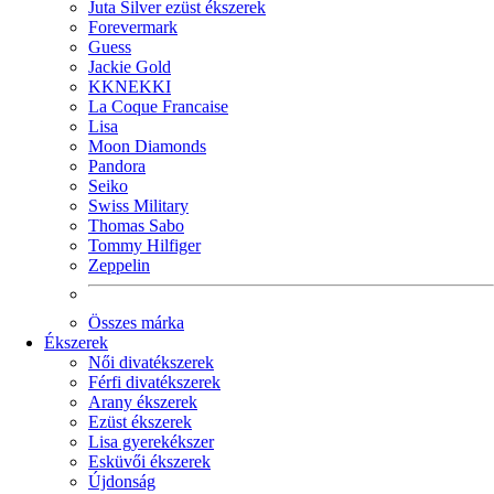
Juta Silver ezüst ékszerek
Forevermark
Guess
Jackie Gold
KKNEKKI
La Coque Francaise
Lisa
Moon Diamonds
Pandora
Seiko
Swiss Military
Thomas Sabo
Tommy Hilfiger
Zeppelin
Összes márka
Ékszerek
Női divatékszerek
Férfi divatékszerek
Arany ékszerek
Ezüst ékszerek
Lisa gyerekékszer
Esküvői ékszerek
Újdonság