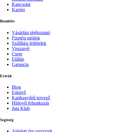
Kapcsolat
Karrier
Rendelés
Vásárlási tájékoztató
Fizetési módok
Szállítási feltételek
Visszavét
Csere
Elállás
Garancia
Extrák
Blog
Esküvő
Karikagyűrű tervező
Hírlevél feliratkozás
Juta Klub
Segítség
Ajánlott óra szervizek