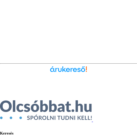
Ékszer az Árukeresőn
Keresés