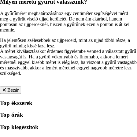
Milyen méretű gyűrűt válasszunk?
A gyűrűméret meghatározásához egy centiméter segítségével mérd
meg a gyűrűt viselő ujjad kerületét. De nem ám akárhol, hanem
pontosan az ujjperceknél, hiszen a gyűrűnek ezen a ponton is át kell
mennie.
Ha jelentősen szélesebbek az ujjperceid, mint az ujjad többi része, a
gyűrű mindig kissé laza lesz.
A méret kiválasztásakor érdemes figyelembe venned a választott gyűrű
vastagságát is. Ha a gyűrű vékonyabb és finomabb, akkor a lemért
méretnél eggyel kisebb méret is elég lesz, ha viszont a gyűrű vastagabb
és masszívabb, akkor a lemért méretnél eggyel nagyobb méretre lesz
szükséged.
Bezár
Top ékszerek
Top órák
Top kiegészítők