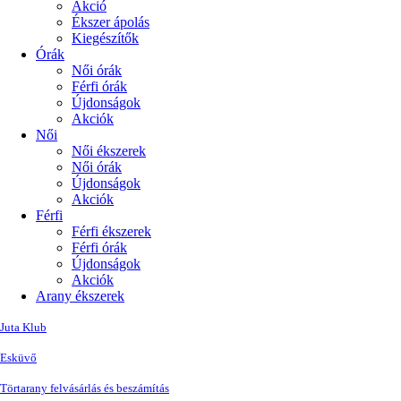
Akció
Ékszer ápolás
Kiegészítők
Órák
Női órák
Férfi órák
Újdonságok
Akciók
Női
Női ékszerek
Női órák
Újdonságok
Akciók
Férfi
Férfi ékszerek
Férfi órák
Újdonságok
Akciók
Arany ékszerek
Juta Klub
Esküvő
Törtarany felvásárlás és beszámítás