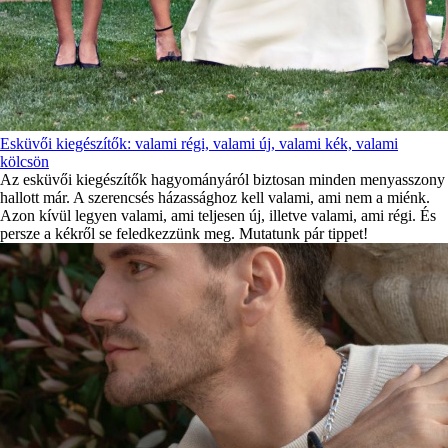
Esküvői kiegészítők: valami régi, valami új, valami kék, valami
kölcsön
Az esküvői kiegészítők hagyományáról biztosan minden menyasszony
hallott már. A szerencsés házassághoz kell valami, ami nem a miénk.
Azon kívül legyen valami, ami teljesen új, illetve valami, ami régi. És
persze a kékről se feledkezzünk meg. Mutatunk pár tippet!