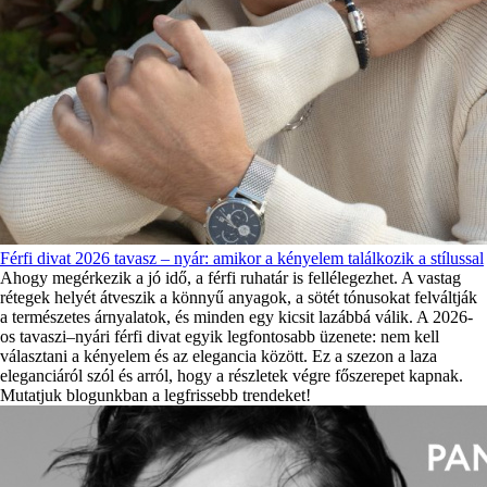
Férfi divat 2026 tavasz – nyár: amikor a kényelem találkozik a stílussal
Ahogy megérkezik a jó idő, a férfi ruhatár is fellélegezhet. A vastag
rétegek helyét átveszik a könnyű anyagok, a sötét tónusokat felváltják
a természetes árnyalatok, és minden egy kicsit lazábbá válik. A 2026-
os tavaszi–nyári férfi divat egyik legfontosabb üzenete: nem kell
választani a kényelem és az elegancia között. Ez a szezon a laza
eleganciáról szól és arról, hogy a részletek végre főszerepet kapnak.
Mutatjuk blogunkban a legfrissebb trendeket!