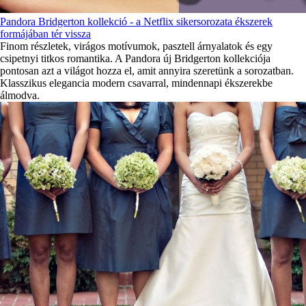
Pandora Bridgerton kollekció - a Netflix sikersorozata ékszerek
formájában tér vissza
Finom részletek, virágos motívumok, pasztell árnyalatok és egy
csipetnyi titkos romantika. A Pandora új Bridgerton kollekciója
pontosan azt a világot hozza el, amit annyira szeretünk a sorozatban.
Klasszikus elegancia modern csavarral, mindennapi ékszerekbe
álmodva.