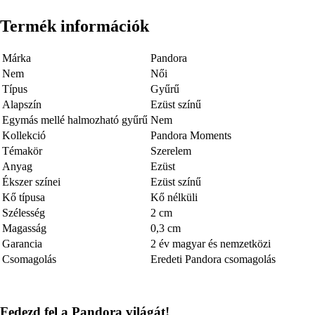
Termék információk
Márka
Pandora
Nem
Női
Típus
Gyűrű
Alapszín
Ezüst színű
Egymás mellé halmozható gyűrű
Nem
Kollekció
Pandora Moments
Témakör
Szerelem
Anyag
Ezüst
Ékszer színei
Ezüst színű
Kő típusa
Kő nélküli
Szélesség
2 cm
Magasság
0,3 cm
Garancia
2 év magyar és nemzetközi
Csomagolás
Eredeti Pandora csomagolás
Fedezd fel a Pandora világát!