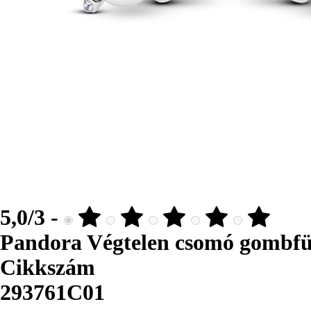
5,0/3 -
Pandora Végtelen csomó gombfü
Cikkszám
293761C01