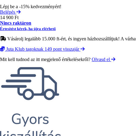
Lépj be a -15% kedvezményért!
Belépés
14 900 Ft
Nincs raktáron
Értesítést kérek, ha újra elérhető
Vásárolj legalább 15.000 ft-ért, és ingyen házhozszállítjuk! A várha
Juta Klub tagoknak 149 pont visszajár
Mit kell tudnod az itt megjelenő értékelésekről?
Olvasd el