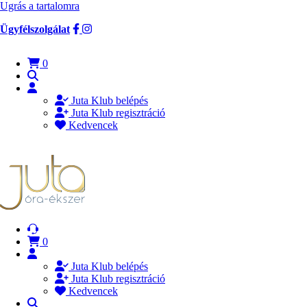
Ugrás a tartalomra
Ügyfélszolgálat
0
Juta Klub belépés
Juta Klub regisztráció
Kedvencek
0
Juta Klub belépés
Juta Klub regisztráció
Kedvencek