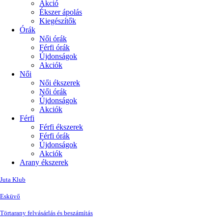
Akció
Ékszer ápolás
Kiegészítők
Órák
Női órák
Férfi órák
Újdonságok
Akciók
Női
Női ékszerek
Női órák
Újdonságok
Akciók
Férfi
Férfi ékszerek
Férfi órák
Újdonságok
Akciók
Arany ékszerek
Juta Klub
Esküvő
Törtarany felvásárlás és beszámítás