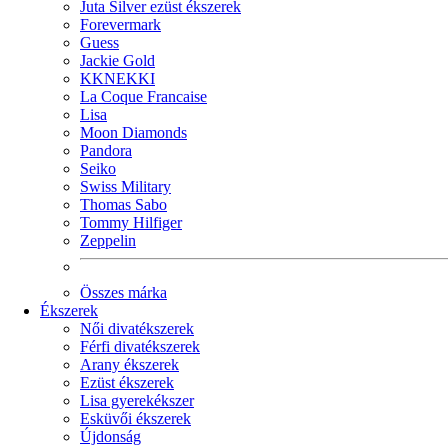
Juta Silver ezüst ékszerek
Forevermark
Guess
Jackie Gold
KKNEKKI
La Coque Francaise
Lisa
Moon Diamonds
Pandora
Seiko
Swiss Military
Thomas Sabo
Tommy Hilfiger
Zeppelin
Összes márka
Ékszerek
Női divatékszerek
Férfi divatékszerek
Arany ékszerek
Ezüst ékszerek
Lisa gyerekékszer
Esküvői ékszerek
Újdonság