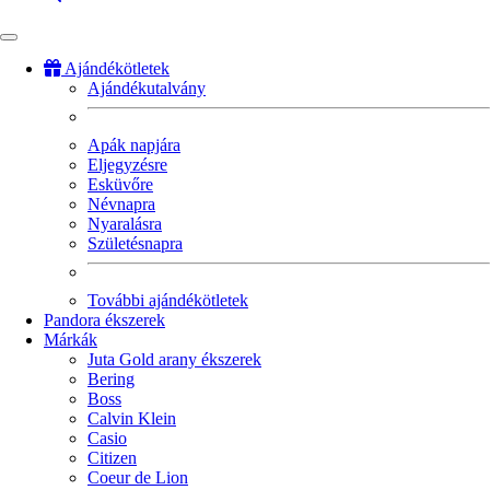
Ajándékötletek
Ajándékutalvány
Fő
navigáció
Apák napjára
Eljegyzésre
Esküvőre
Névnapra
Nyaralásra
Születésnapra
További ajándékötletek
Pandora ékszerek
Márkák
Juta Gold arany ékszerek
Bering
Boss
Calvin Klein
Casio
Citizen
Coeur de Lion