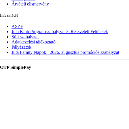
Átvételi elismervény
Információ
ÁSZF
Juta Klub Programszabályzat és Részvételi Feltételek
Süti szabályzat
Adatkezelési tájékoztató
Pályázatok
Juta Family Napok - 2026. augusztus promóciós szabályzat
OTP SimplePay