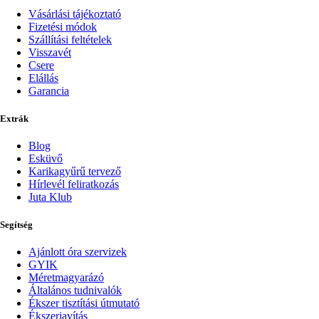
Vásárlási tájékoztató
Fizetési módok
Szállítási feltételek
Visszavét
Csere
Elállás
Garancia
Extrák
Blog
Esküvő
Karikagyűrű tervező
Hírlevél feliratkozás
Juta Klub
Segítség
Ajánlott óra szervizek
GYIK
Méretmagyarázó
Általános tudnivalók
Ékszer tisztítási útmutató
Ékszerjavítás