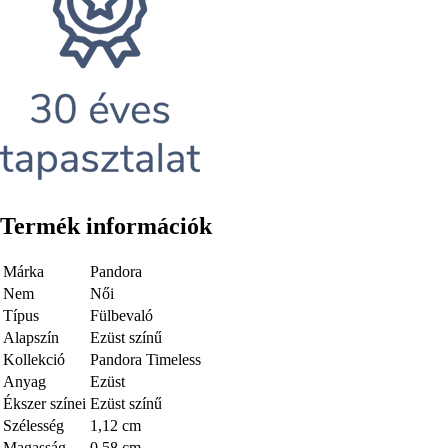
Termék információk
Márka
Pandora
Nem
Női
Típus
Fülbevaló
Alapszín
Ezüst színű
Kollekció
Pandora Timeless
Anyag
Ezüst
Ékszer színei
Ezüst színű
Szélesség
1,12 cm
Magasság
0,58 cm