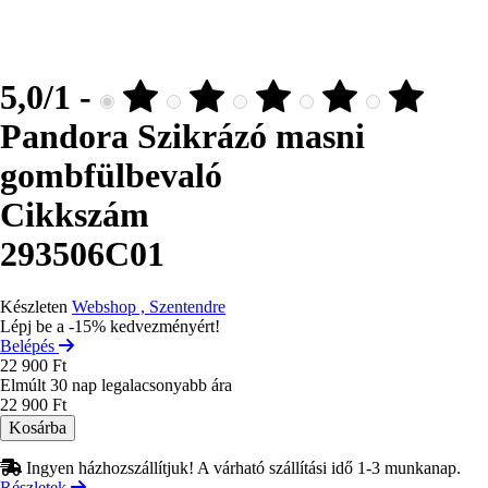
5,0/1 -
Pandora Szikrázó masni
gombfülbevaló
Cikkszám
293506C01
Készleten
Webshop , Szentendre
Lépj be a -15% kedvezményért!
Belépés
22 900 Ft
Elmúlt 30 nap legalacsonyabb ára
22 900 Ft
Ingyen házhozszállítjuk! A várható szállítási idő 1-3 munkanap.
Részletek