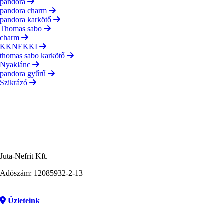
pandora
pandora charm
pandora karkötő
Thomas sabo
charm
KKNEKKI
thomas sabo karkötő
Nyaklánc
pandora gyűrű
Szikrázó
Juta-Nefrit Kft.
Adószám: 12085932-2-13
Üzleteink