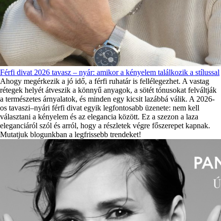
Férfi divat 2026 tavasz – nyár: amikor a kényelem találkozik a stílussal
Ahogy megérkezik a jó idő, a férfi ruhatár is fellélegezhet. A vastag
rétegek helyét átveszik a könnyű anyagok, a sötét tónusokat felváltják
a természetes árnyalatok, és minden egy kicsit lazábbá válik. A 2026-
os tavaszi–nyári férfi divat egyik legfontosabb üzenete: nem kell
választani a kényelem és az elegancia között. Ez a szezon a laza
eleganciáról szól és arról, hogy a részletek végre főszerepet kapnak.
Mutatjuk blogunkban a legfrissebb trendeket!