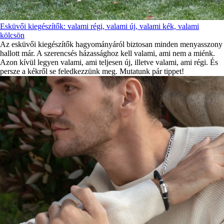
Esküvői kiegészítők: valami régi, valami új, valami kék, valami
kölcsön
Az esküvői kiegészítők hagyományáról biztosan minden menyasszony
hallott már. A szerencsés házassághoz kell valami, ami nem a miénk.
Azon kívül legyen valami, ami teljesen új, illetve valami, ami régi. És
persze a kékről se feledkezzünk meg. Mutatunk pár tippet!