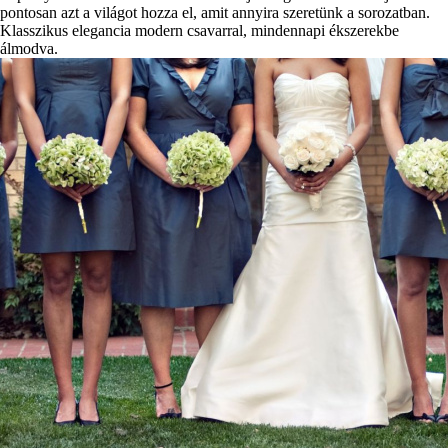
pontosan azt a világot hozza el, amit annyira szeretünk a sorozatban.
Klasszikus elegancia modern csavarral, mindennapi ékszerekbe
álmodva.