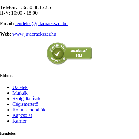
Telefon:
+36 30 383 22 51
H-V: 10:00 - 18:00
Email:
rendeles@jutaoraekszer.hu
Web:
www.jutaoraekszer.hu
Rólunk
Üzletek
Márkák
Szolgáltatások
Cégismertető
Rólunk mondták
Kapcsolat
Karrier
Rendelés