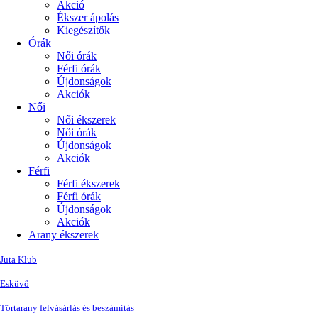
Akció
Ékszer ápolás
Kiegészítők
Órák
Női órák
Férfi órák
Újdonságok
Akciók
Női
Női ékszerek
Női órák
Újdonságok
Akciók
Férfi
Férfi ékszerek
Férfi órák
Újdonságok
Akciók
Arany ékszerek
Juta Klub
Esküvő
Törtarany felvásárlás és beszámítás