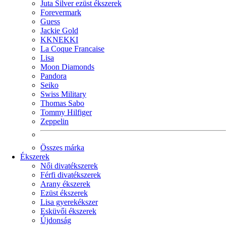
Juta Silver ezüst ékszerek
Forevermark
Guess
Jackie Gold
KKNEKKI
La Coque Francaise
Lisa
Moon Diamonds
Pandora
Seiko
Swiss Military
Thomas Sabo
Tommy Hilfiger
Zeppelin
Összes márka
Ékszerek
Női divatékszerek
Férfi divatékszerek
Arany ékszerek
Ezüst ékszerek
Lisa gyerekékszer
Esküvői ékszerek
Újdonság