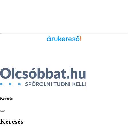
Ékszer az Árukeresőn
Keresés
Keresés