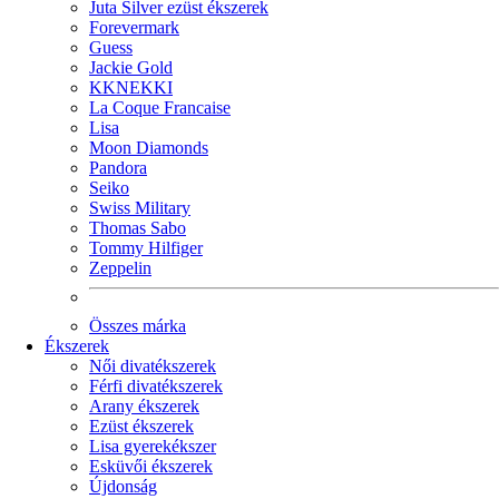
Juta Silver ezüst ékszerek
Forevermark
Guess
Jackie Gold
KKNEKKI
La Coque Francaise
Lisa
Moon Diamonds
Pandora
Seiko
Swiss Military
Thomas Sabo
Tommy Hilfiger
Zeppelin
Összes márka
Ékszerek
Női divatékszerek
Férfi divatékszerek
Arany ékszerek
Ezüst ékszerek
Lisa gyerekékszer
Esküvői ékszerek
Újdonság