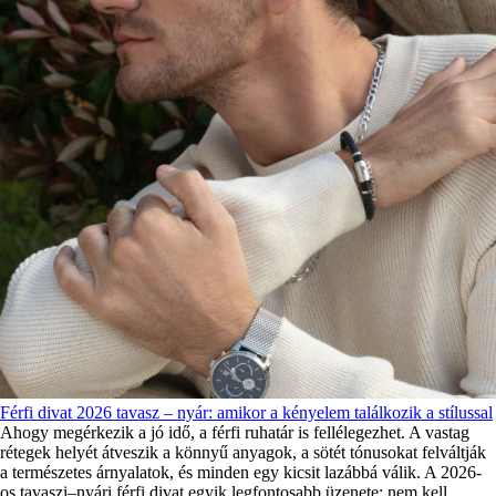
Férfi divat 2026 tavasz – nyár: amikor a kényelem találkozik a stílussal
Ahogy megérkezik a jó idő, a férfi ruhatár is fellélegezhet. A vastag
rétegek helyét átveszik a könnyű anyagok, a sötét tónusokat felváltják
a természetes árnyalatok, és minden egy kicsit lazábbá válik. A 2026-
os tavaszi–nyári férfi divat egyik legfontosabb üzenete: nem kell