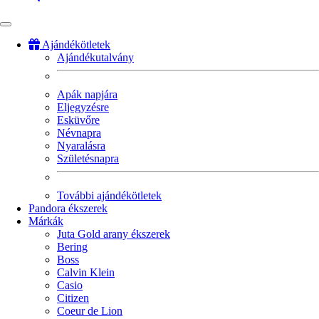
Ajándékötletek
Ajándékutalvány
Fő
navigáció
Apák napjára
Eljegyzésre
Esküvőre
Névnapra
Nyaralásra
Születésnapra
További ajándékötletek
Pandora ékszerek
Márkák
Juta Gold arany ékszerek
Bering
Boss
Calvin Klein
Casio
Citizen
Coeur de Lion