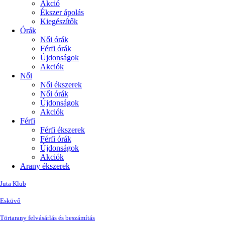
Akció
Ékszer ápolás
Kiegészítők
Órák
Női órák
Férfi órák
Újdonságok
Akciók
Női
Női ékszerek
Női órák
Újdonságok
Akciók
Férfi
Férfi ékszerek
Férfi órák
Újdonságok
Akciók
Arany ékszerek
Juta Klub
Esküvő
Törtarany felvásárlás és beszámítás