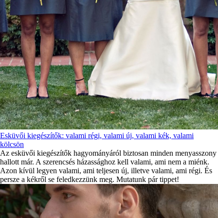
Esküvői kiegészítők: valami régi, valami új, valami kék, valami
kölcsön
Az esküvői kiegészítők hagyományáról biztosan minden menyasszony
hallott már. A szerencsés házassághoz kell valami, ami nem a miénk.
Azon kívül legyen valami, ami teljesen új, illetve valami, ami régi. És
persze a kékről se feledkezzünk meg. Mutatunk pár tippet!