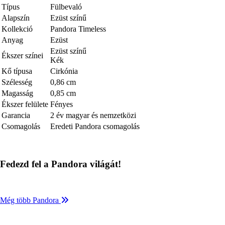
Típus
Fülbevaló
Alapszín
Ezüst színű
Kollekció
Pandora Timeless
Anyag
Ezüst
Ezüst színű
Ékszer színei
Kék
Kő típusa
Cirkónia
Szélesség
0,86 cm
Magasság
0,85 cm
Ékszer felülete
Fényes
Garancia
2 év magyar és nemzetközi
Csomagolás
Eredeti Pandora csomagolás
Fedezd fel a Pandora világát!
Még több Pandora