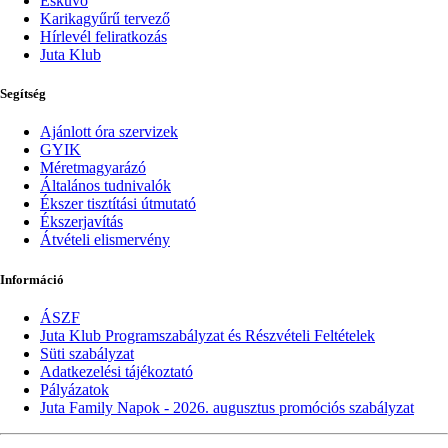
Esküvő
Karikagyűrű tervező
Hírlevél feliratkozás
Juta Klub
Segítség
Ajánlott óra szervizek
GYIK
Méretmagyarázó
Általános tudnivalók
Ékszer tisztítási útmutató
Ékszerjavítás
Átvételi elismervény
Információ
ÁSZF
Juta Klub Programszabályzat és Részvételi Feltételek
Süti szabályzat
Adatkezelési tájékoztató
Pályázatok
Juta Family Napok - 2026. augusztus promóciós szabályzat