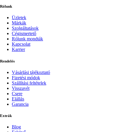
Rólunk
Üzletek
Márkák
Szolgáltatások
Cégismertető
Rólunk mondták
Kapcsolat
Karrier
Rendelés
Vásárlási tájékoztató
Fizetési módok
Szállítási feltételek
Visszavét
Csere
Elállás
Garancia
Extrák
Blog