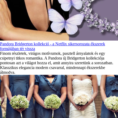
Pandora Bridgerton kollekció - a Netflix sikersorozata ékszerek
formájában tér vissza
Finom részletek, virágos motívumok, pasztell árnyalatok és egy
csipetnyi titkos romantika. A Pandora új Bridgerton kollekciója
pontosan azt a világot hozza el, amit annyira szeretünk a sorozatban.
Klasszikus elegancia modern csavarral, mindennapi ékszerekbe
álmodva.