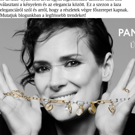
választani a kényelem és az elegancia között. Ez a szezon a laza
eleganciáról szól és arról, hogy a részletek végre főszerepet kapnak.
Mutatjuk blogunkban a legfrissebb trendeket!