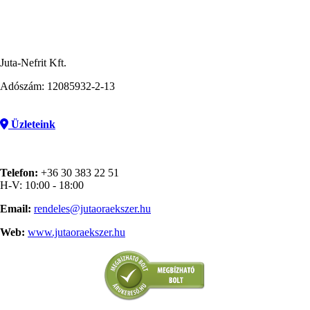
Juta-Nefrit Kft.
Adószám: 12085932-2-13
Üzleteink
Telefon:
+36 30 383 22 51
H-V: 10:00 - 18:00
Email:
rendeles@jutaoraekszer.hu
Web:
www.jutaoraekszer.hu