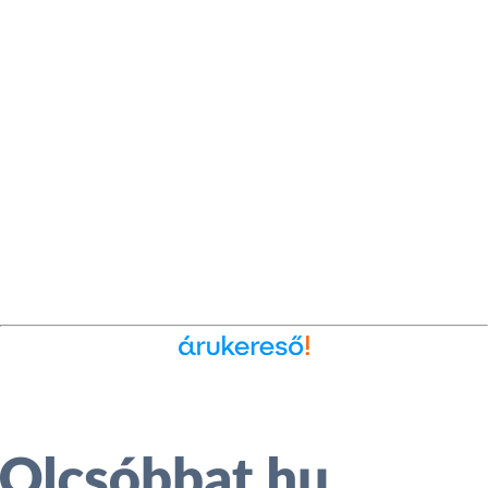
Ékszer az Árukeresőn