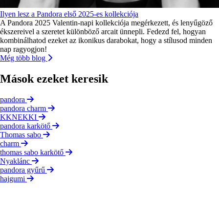
Ilyen lesz a Pandora első 2025-es kollekciója
A Pandora 2025 Valentin-napi kollekciója megérkezett, és lenyűgöző
ékszereivel a szeretet különböző arcait ünnepli. Fedezd fel, hogyan
kombinálhatod ezeket az ikonikus darabokat, hogy a stílusod minden
nap ragyogjon!
Még több blog
Mások ezeket keresik
pandora
pandora charm
KKNEKKI
pandora karkötő
Thomas sabo
charm
thomas sabo karkötő
Nyaklánc
pandora gyűrű
hajgumi