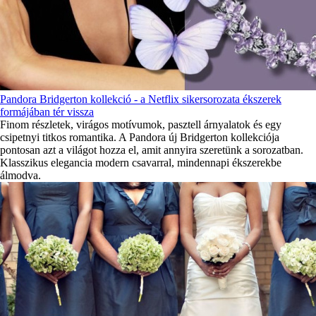
Pandora Bridgerton kollekció - a Netflix sikersorozata ékszerek
formájában tér vissza
Finom részletek, virágos motívumok, pasztell árnyalatok és egy
csipetnyi titkos romantika. A Pandora új Bridgerton kollekciója
pontosan azt a világot hozza el, amit annyira szeretünk a sorozatban.
Klasszikus elegancia modern csavarral, mindennapi ékszerekbe
álmodva.