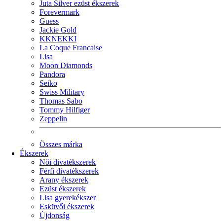
Juta Silver ezüst ékszerek
Forevermark
Guess
Jackie Gold
KKNEKKI
La Coque Francaise
Lisa
Moon Diamonds
Pandora
Seiko
Swiss Military
Thomas Sabo
Tommy Hilfiger
Zeppelin
Összes márka
Ékszerek
Női divatékszerek
Férfi divatékszerek
Arany ékszerek
Ezüst ékszerek
Lisa gyerekékszer
Esküvői ékszerek
Újdonság