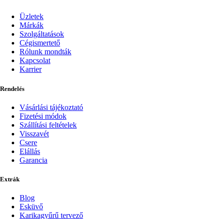
Üzletek
Márkák
Szolgáltatások
Cégismertető
Rólunk mondták
Kapcsolat
Karrier
Rendelés
Vásárlási tájékoztató
Fizetési módok
Szállítási feltételek
Visszavét
Csere
Elállás
Garancia
Extrák
Blog
Esküvő
Karikagyűrű tervező