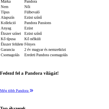
Márka
Pandora
Nem
Női
Típus
Fülbevaló
Alapszín
Ezüst színű
Kollekció
Pandora Passions
Anyag
Ezüst
Ékszer színei
Ezüst színű
Kő típusa
Kő nélküli
Ékszer felülete
Fényes
Garancia
2 év magyar és nemzetközi
Csomagolás
Eredeti Pandora csomagolás
Fedezd fel a Pandora világát!
Még több Pandora
Top ékszerek