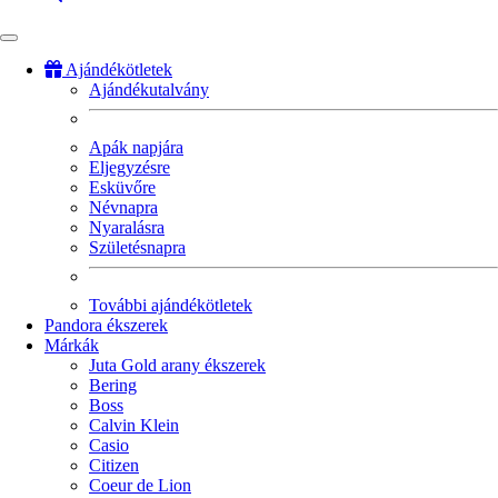
Ajándékötletek
Ajándékutalvány
Fő
navigáció
Apák napjára
Eljegyzésre
Esküvőre
Névnapra
Nyaralásra
Születésnapra
További ajándékötletek
Pandora ékszerek
Márkák
Juta Gold arany ékszerek
Bering
Boss
Calvin Klein
Casio
Citizen
Coeur de Lion