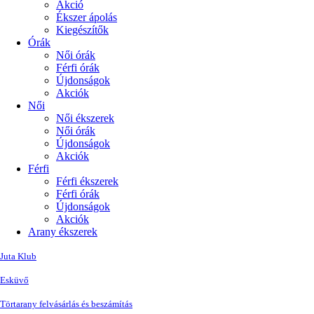
Akció
Ékszer ápolás
Kiegészítők
Órák
Női órák
Férfi órák
Újdonságok
Akciók
Női
Női ékszerek
Női órák
Újdonságok
Akciók
Férfi
Férfi ékszerek
Férfi órák
Újdonságok
Akciók
Arany ékszerek
Juta Klub
Esküvő
Törtarany felvásárlás és beszámítás