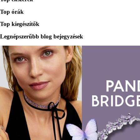
Top órák
Top kiegészítők
Legnépszerűbb blog bejegyzések