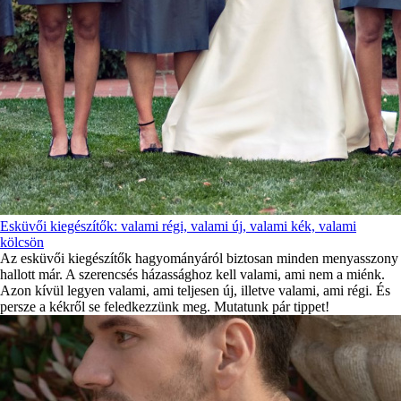
Esküvői kiegészítők: valami régi, valami új, valami kék, valami
kölcsön
Az esküvői kiegészítők hagyományáról biztosan minden menyasszony
hallott már. A szerencsés házassághoz kell valami, ami nem a miénk.
Azon kívül legyen valami, ami teljesen új, illetve valami, ami régi. És
persze a kékről se feledkezzünk meg. Mutatunk pár tippet!