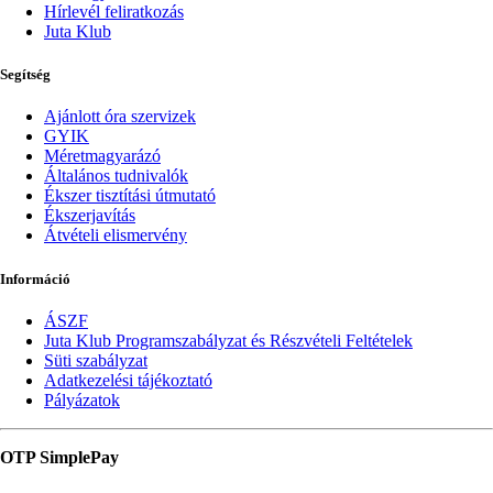
Hírlevél feliratkozás
Juta Klub
Segítség
Ajánlott óra szervizek
GYIK
Méretmagyarázó
Általános tudnivalók
Ékszer tisztítási útmutató
Ékszerjavítás
Átvételi elismervény
Információ
ÁSZF
Juta Klub Programszabályzat és Részvételi Feltételek
Süti szabályzat
Adatkezelési tájékoztató
Pályázatok
OTP SimplePay