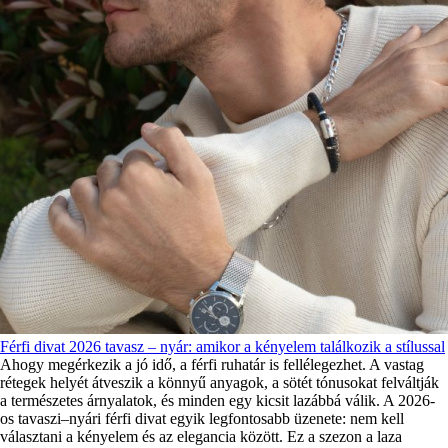
Férfi divat 2026 tavasz – nyár: amikor a kényelem találkozik a stílussal
Ahogy megérkezik a jó idő, a férfi ruhatár is fellélegezhet. A vastag
rétegek helyét átveszik a könnyű anyagok, a sötét tónusokat felváltják
a természetes árnyalatok, és minden egy kicsit lazábbá válik. A 2026-
os tavaszi–nyári férfi divat egyik legfontosabb üzenete: nem kell
választani a kényelem és az elegancia között. Ez a szezon a laza