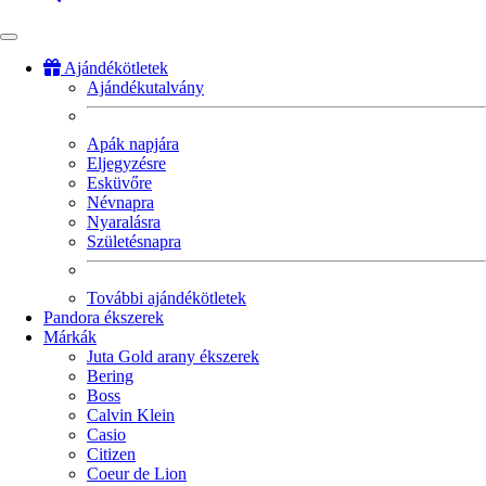
Ajándékötletek
Ajándékutalvány
Fő
navigáció
Apák napjára
Eljegyzésre
Esküvőre
Névnapra
Nyaralásra
Születésnapra
További ajándékötletek
Pandora ékszerek
Márkák
Juta Gold arany ékszerek
Bering
Boss
Calvin Klein
Casio
Citizen
Coeur de Lion