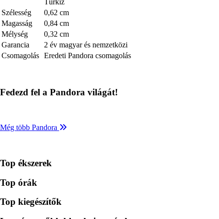
Türkiz
Szélesség
0,62 cm
Magasság
0,84 cm
Mélység
0,32 cm
Garancia
2 év magyar és nemzetközi
Csomagolás
Eredeti Pandora csomagolás
Fedezd fel a Pandora világát!
Még több Pandora
Top ékszerek
Top órák
Top kiegészítők