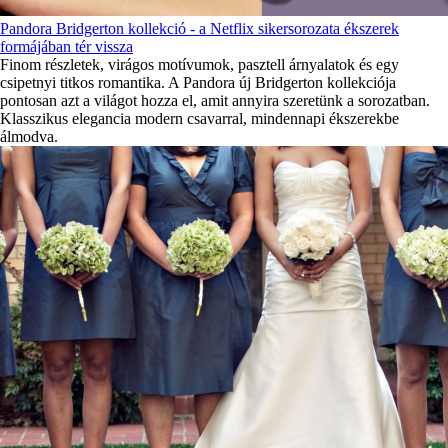
Pandora Bridgerton kollekció - a Netflix sikersorozata ékszerek
formájában tér vissza
Finom részletek, virágos motívumok, pasztell árnyalatok és egy
csipetnyi titkos romantika. A Pandora új Bridgerton kollekciója
pontosan azt a világot hozza el, amit annyira szeretünk a sorozatban.
Klasszikus elegancia modern csavarral, mindennapi ékszerekbe
álmodva.