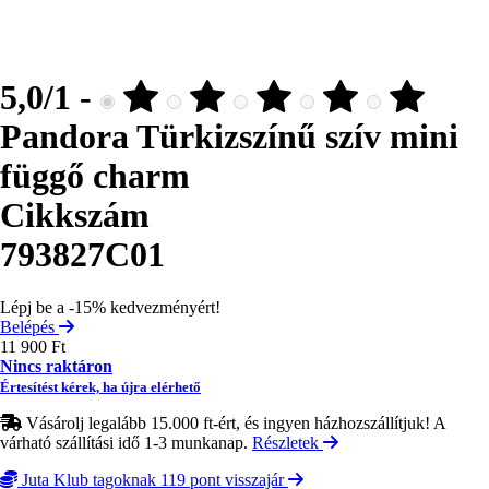
5,0/1 -
Pandora Türkizszínű szív mini
függő charm
Cikkszám
793827C01
Lépj be a -15% kedvezményért!
Belépés
11 900 Ft
Nincs raktáron
Értesítést kérek, ha újra elérhető
Vásárolj legalább 15.000 ft-ért, és ingyen házhozszállítjuk! A
várható szállítási idő 1-3 munkanap.
Részletek
Juta Klub tagoknak 119 pont visszajár