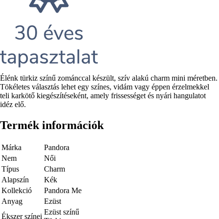
Rövid
Élénk türkiz színű zománccal készült, szív alakú charm mini méretben.
leírás
Tökéletes választás lehet egy színes, vidám vagy éppen érzelmekkel
teli karkötő kiegészítéseként, amely frissességet és nyári hangulatot
idéz elő.
Termék információk
Márka
Pandora
Nem
Női
Típus
Charm
Alapszín
Kék
Kollekció
Pandora Me
Anyag
Ezüst
Ezüst színű
Ékszer színei