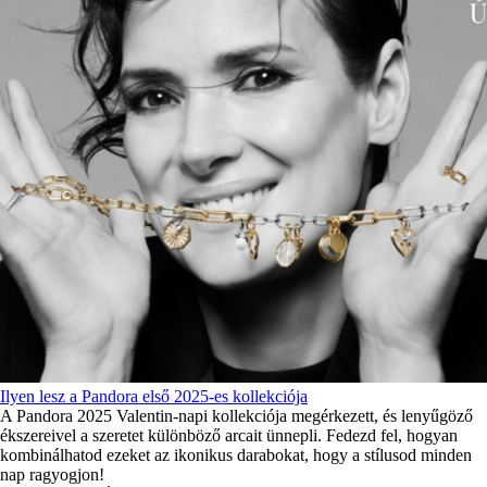
Ilyen lesz a Pandora első 2025-es kollekciója
A Pandora 2025 Valentin-napi kollekciója megérkezett, és lenyűgöző
ékszereivel a szeretet különböző arcait ünnepli. Fedezd fel, hogyan
kombinálhatod ezeket az ikonikus darabokat, hogy a stílusod minden
nap ragyogjon!