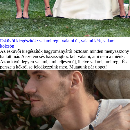
Esküvői kiegészítők: valami régi, valami új, valami kék, valami
kölcsön
Az esküvői kiegészítők hagyományáról biztosan minden menyasszony
hallott már. A szerencsés házassághoz kell valami, ami nem a miénk.
Azon kívül legyen valami, ami teljesen új, illetve valami, ami régi. És
persze a kékről se feledkezzünk meg. Mutatunk pár tippet!