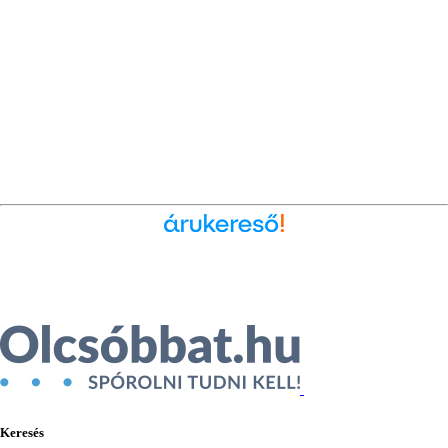
Ékszer az Árukeresőn
Keresés