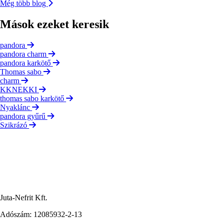
Még több blog
Mások ezeket keresik
pandora
pandora charm
pandora karkötő
Thomas sabo
charm
KKNEKKI
thomas sabo karkötő
Nyaklánc
pandora gyűrű
Szikrázó
Juta-Nefrit Kft.
Adószám: 12085932-2-13