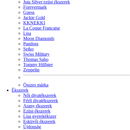
Juta Silver ezüst ékszerek
Forevermark
Guess
Jackie Gold
KKNEKKI
La Coque Francaise
Lisa
Moon Diamonds
Pandora
Seiko
Swiss Military
Thomas Sabo
Tommy Hilfiger
Zeppelin
Összes márka
Ékszerek
Női divatékszerek
Férfi divatékszerek
Arany ékszerek
Ezüst ékszerek
Lisa gyerekékszer
Esküvői ékszerek
Újdonság