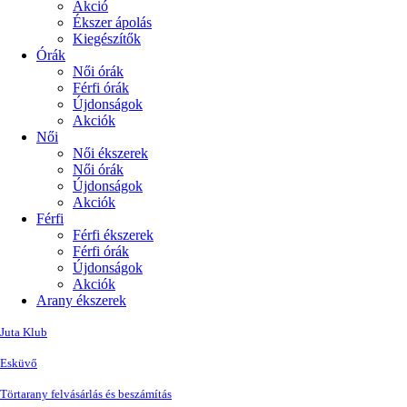
Akció
Ékszer ápolás
Kiegészítők
Órák
Női órák
Férfi órák
Újdonságok
Akciók
Női
Női ékszerek
Női órák
Újdonságok
Akciók
Férfi
Férfi ékszerek
Férfi órák
Újdonságok
Akciók
Arany ékszerek
Juta Klub
Esküvő
Törtarany felvásárlás és beszámítás