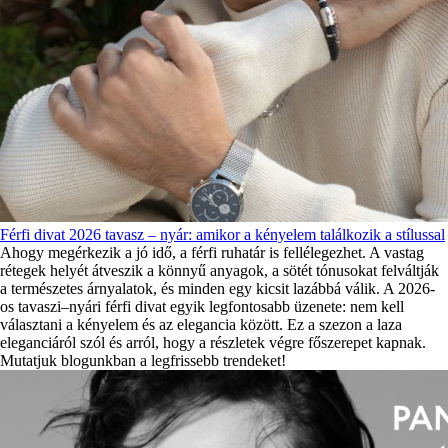
Férfi divat 2026 tavasz – nyár: amikor a kényelem találkozik a stílussal
Ahogy megérkezik a jó idő, a férfi ruhatár is fellélegezhet. A vastag
rétegek helyét átveszik a könnyű anyagok, a sötét tónusokat felváltják
a természetes árnyalatok, és minden egy kicsit lazábbá válik. A 2026-
os tavaszi–nyári férfi divat egyik legfontosabb üzenete: nem kell
választani a kényelem és az elegancia között. Ez a szezon a laza
eleganciáról szól és arról, hogy a részletek végre főszerepet kapnak.
Mutatjuk blogunkban a legfrissebb trendeket!