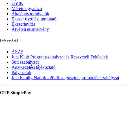
GYIK
Méretmagyarázó
Általános tudnivalók
Ékszer tisztítási útmutató
Ékszerjavítás
Átvételi elismervény
Információ
ÁSZF
Juta Klub Programszabályzat és Részvételi Feltételek
Süti szabályzat
Adatkezelési tájékoztató
Pályázatok
Juta Family Napok - 2026. augusztus promóciós szabályzat
OTP SimplePay