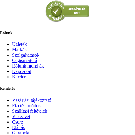
Rólunk
Üzletek
Márkák
Szolgáltatások
Cégismertető
Rólunk mondták
Kapcsolat
Karrier
Rendelés
Vásárlási tájékoztató
Fizetési módok
Szállítási feltételek
Visszavét
Csere
Elállás
Garancia