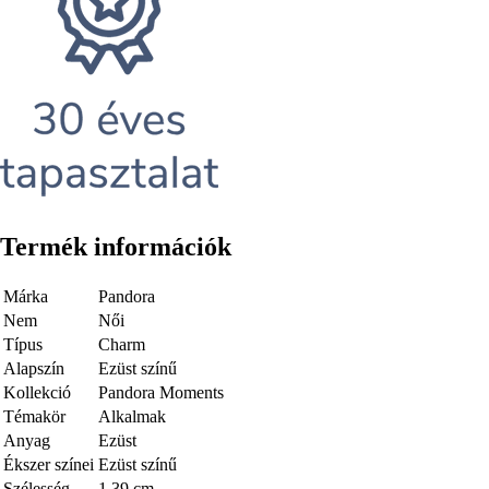
Termék információk
Márka
Pandora
Nem
Női
Típus
Charm
Alapszín
Ezüst színű
Kollekció
Pandora Moments
Témakör
Alkalmak
Anyag
Ezüst
Ékszer színei
Ezüst színű
Szélesség
1,39 cm