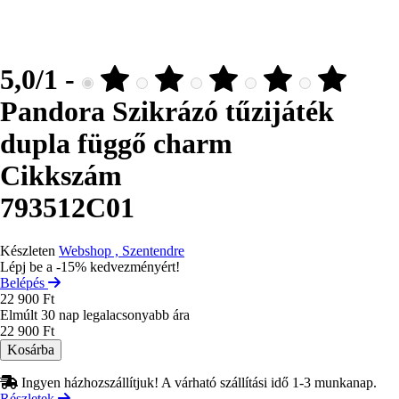
5,0/1 -
Pandora Szikrázó tűzijáték
dupla függő charm
Cikkszám
793512C01
Készleten
Webshop , Szentendre
Lépj be a -15% kedvezményért!
Belépés
22 900 Ft
Elmúlt 30 nap legalacsonyabb ára
22 900 Ft
Ingyen házhozszállítjuk! A várható szállítási idő 1-3 munkanap.
Részletek