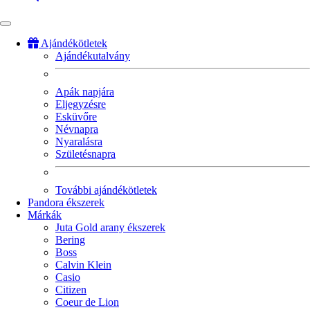
Ajándékötletek
Ajándékutalvány
Fő
navigáció
Apák napjára
Eljegyzésre
Esküvőre
Névnapra
Nyaralásra
Születésnapra
További ajándékötletek
Pandora ékszerek
Márkák
Juta Gold arany ékszerek
Bering
Boss
Calvin Klein
Casio
Citizen
Coeur de Lion