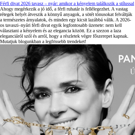
Férfi divat 2026 tavasz – nyár: amikor a kényelem találkozik a stílussal
Ahogy megérkezik a jó idő, a férfi ruhatár is fellélegezhet. A vastag
rétegek helyét átveszik a könnyű anyagok, a sötét tónusokat felváltják
a természetes árnyalatok, és minden egy kicsit lazábbá válik. A 2026-
os tavaszi–nyári férfi divat egyik legfontosabb üzenete: nem kell
választani a kényelem és az elegancia között. Ez a szezon a laza
eleganciáról szól és arról, hogy a részletek végre főszerepet kapnak.
Mutatjuk blogunkban a legfrissebb trendeket!