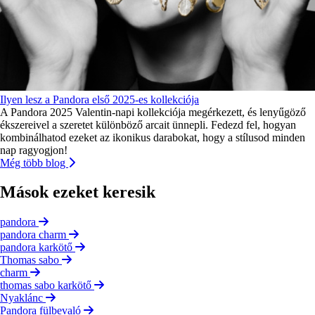
Ilyen lesz a Pandora első 2025-es kollekciója
A Pandora 2025 Valentin-napi kollekciója megérkezett, és lenyűgöző
ékszereivel a szeretet különböző arcait ünnepli. Fedezd fel, hogyan
kombinálhatod ezeket az ikonikus darabokat, hogy a stílusod minden
nap ragyogjon!
Még több blog
Mások ezeket keresik
pandora
pandora charm
pandora karkötő
Thomas sabo
charm
thomas sabo karkötő
Nyaklánc
Pandora fülbevaló