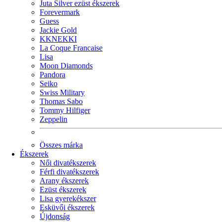
Juta Silver ezüst ékszerek
Forevermark
Guess
Jackie Gold
KKNEKKI
La Coque Francaise
Lisa
Moon Diamonds
Pandora
Seiko
Swiss Military
Thomas Sabo
Tommy Hilfiger
Zeppelin
Összes márka
Ékszerek
Női divatékszerek
Férfi divatékszerek
Arany ékszerek
Ezüst ékszerek
Lisa gyerekékszer
Esküvői ékszerek
Újdonság