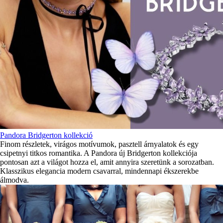
Pandora Bridgerton kollekció
Finom részletek, virágos motívumok, pasztell árnyalatok és egy
csipetnyi titkos romantika. A Pandora új Bridgerton kollekciója
pontosan azt a világot hozza el, amit annyira szeretünk a sorozatban.
Klasszikus elegancia modern csavarral, mindennapi ékszerekbe
álmodva.