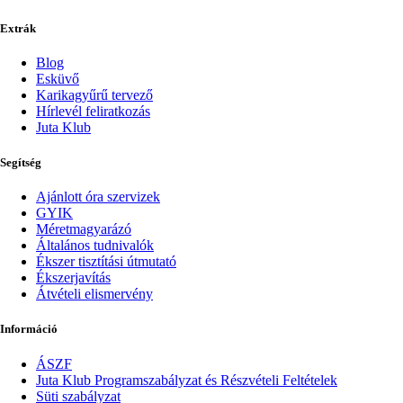
Extrák
Blog
Esküvő
Karikagyűrű tervező
Hírlevél feliratkozás
Juta Klub
Segítség
Ajánlott óra szervizek
GYIK
Méretmagyarázó
Általános tudnivalók
Ékszer tisztítási útmutató
Ékszerjavítás
Átvételi elismervény
Információ
ÁSZF
Juta Klub Programszabályzat és Részvételi Feltételek
Süti szabályzat