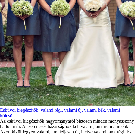
Esküvői kiegészítők: valami régi, valami új, valami kék, valami
kölcsön
Az esküvői kiegészítők hagyományáról biztosan minden menyasszony
hallott már. A szerencsés házassághoz kell valami, ami nem a miénk.
Azon kívül legyen valami, ami teljesen új, illetve valami, ami régi. És