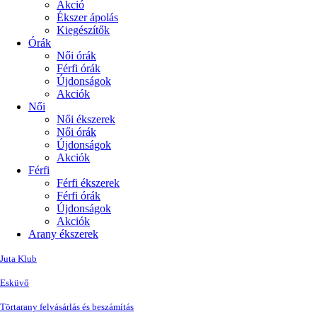
Akció
Ékszer ápolás
Kiegészítők
Órák
Női órák
Férfi órák
Újdonságok
Akciók
Női
Női ékszerek
Női órák
Újdonságok
Akciók
Férfi
Férfi ékszerek
Férfi órák
Újdonságok
Akciók
Arany ékszerek
Juta Klub
Esküvő
Törtarany felvásárlás és beszámítás