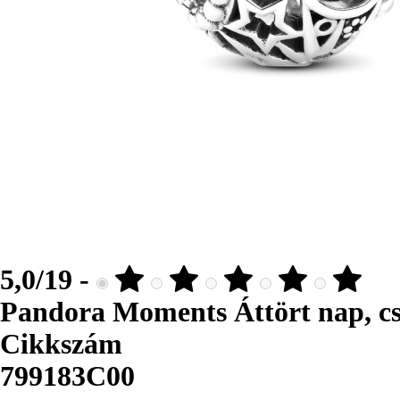
5,0/19 -
Pandora Moments Áttört nap, csi
Cikkszám
799183C00