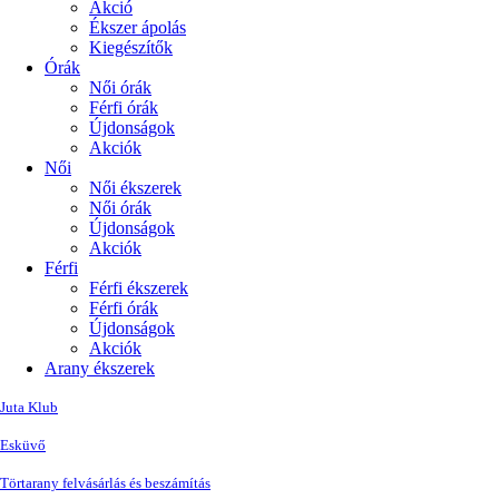
Akció
Ékszer ápolás
Kiegészítők
Órák
Női órák
Férfi órák
Újdonságok
Akciók
Női
Női ékszerek
Női órák
Újdonságok
Akciók
Férfi
Férfi ékszerek
Férfi órák
Újdonságok
Akciók
Arany ékszerek
Juta Klub
Esküvő
Törtarany felvásárlás és beszámítás