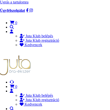
Ugrás a tartalomra
Ügyfélszolgálat
0
Juta Klub belépés
Juta Klub regisztráció
Kedvencek
0
Juta Klub belépés
Juta Klub regisztráció
Kedvencek