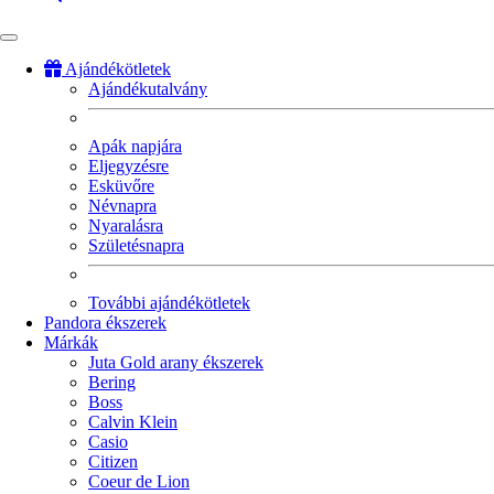
Ajándékötletek
Ajándékutalvány
Fő
navigáció
Apák napjára
Eljegyzésre
Esküvőre
Névnapra
Nyaralásra
Születésnapra
További ajándékötletek
Pandora ékszerek
Márkák
Juta Gold arany ékszerek
Bering
Boss
Calvin Klein
Casio
Citizen
Coeur de Lion