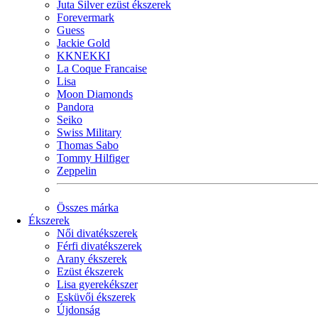
Juta Silver ezüst ékszerek
Forevermark
Guess
Jackie Gold
KKNEKKI
La Coque Francaise
Lisa
Moon Diamonds
Pandora
Seiko
Swiss Military
Thomas Sabo
Tommy Hilfiger
Zeppelin
Összes márka
Ékszerek
Női divatékszerek
Férfi divatékszerek
Arany ékszerek
Ezüst ékszerek
Lisa gyerekékszer
Esküvői ékszerek
Újdonság