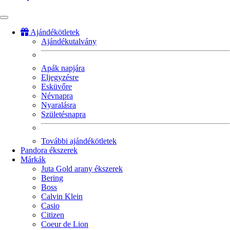
Ajándékötletek
Ajándékutalvány
Fő
navigáció
Apák napjára
Eljegyzésre
Esküvőre
Névnapra
Nyaralásra
Születésnapra
További ajándékötletek
Pandora ékszerek
Márkák
Juta Gold arany ékszerek
Bering
Boss
Calvin Klein
Casio
Citizen
Coeur de Lion