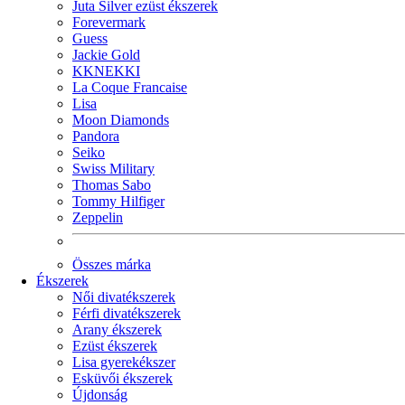
Juta Silver ezüst ékszerek
Forevermark
Guess
Jackie Gold
KKNEKKI
La Coque Francaise
Lisa
Moon Diamonds
Pandora
Seiko
Swiss Military
Thomas Sabo
Tommy Hilfiger
Zeppelin
Összes márka
Ékszerek
Női divatékszerek
Férfi divatékszerek
Arany ékszerek
Ezüst ékszerek
Lisa gyerekékszer
Esküvői ékszerek
Újdonság