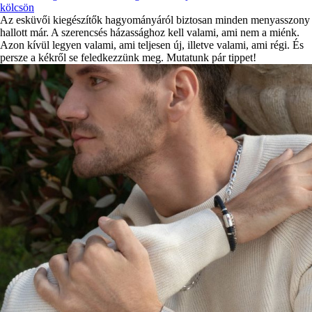
kölcsön
Az esküvői kiegészítők hagyományáról biztosan minden menyasszony
hallott már. A szerencsés házassághoz kell valami, ami nem a miénk.
Azon kívül legyen valami, ami teljesen új, illetve valami, ami régi. És
persze a kékről se feledkezzünk meg. Mutatunk pár tippet!