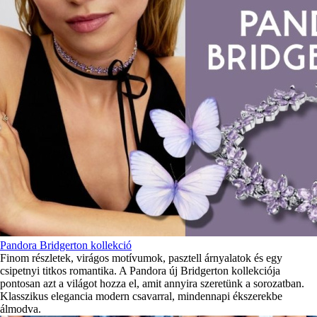
Pandora Bridgerton kollekció
Finom részletek, virágos motívumok, pasztell árnyalatok és egy
csipetnyi titkos romantika. A Pandora új Bridgerton kollekciója
pontosan azt a világot hozza el, amit annyira szeretünk a sorozatban.
Klasszikus elegancia modern csavarral, mindennapi ékszerekbe
álmodva.