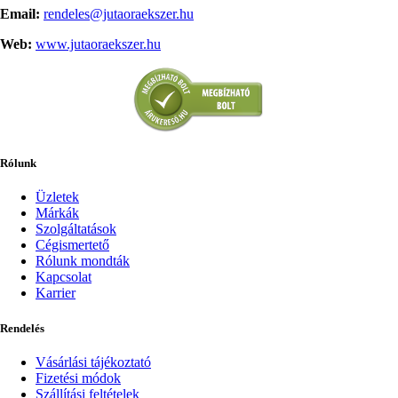
Email:
rendeles@jutaoraekszer.hu
Web:
www.jutaoraekszer.hu
Rólunk
Üzletek
Márkák
Szolgáltatások
Cégismertető
Rólunk mondták
Kapcsolat
Karrier
Rendelés
Vásárlási tájékoztató
Fizetési módok
Szállítási feltételek