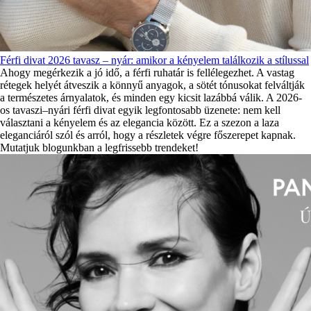
Férfi divat 2026 tavasz – nyár: amikor a kényelem találkozik a stílussal
Ahogy megérkezik a jó idő, a férfi ruhatár is fellélegezhet. A vastag
rétegek helyét átveszik a könnyű anyagok, a sötét tónusokat felváltják
a természetes árnyalatok, és minden egy kicsit lazábbá válik. A 2026-
os tavaszi–nyári férfi divat egyik legfontosabb üzenete: nem kell
választani a kényelem és az elegancia között. Ez a szezon a laza
eleganciáról szól és arról, hogy a részletek végre főszerepet kapnak.
Mutatjuk blogunkban a legfrissebb trendeket!