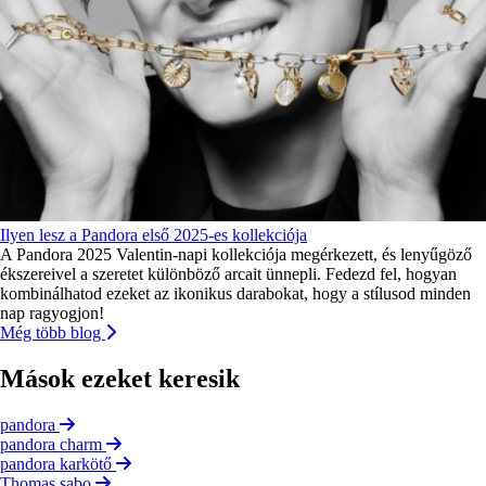
Ilyen lesz a Pandora első 2025-es kollekciója
A Pandora 2025 Valentin-napi kollekciója megérkezett, és lenyűgöző
ékszereivel a szeretet különböző arcait ünnepli. Fedezd fel, hogyan
kombinálhatod ezeket az ikonikus darabokat, hogy a stílusod minden
nap ragyogjon!
Még több blog
Mások ezeket keresik
pandora
pandora charm
pandora karkötő
Thomas sabo