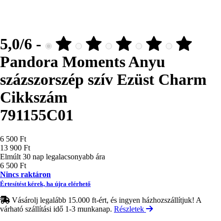
5,0/6 -
Pandora Moments Anyu
százszorszép szív Ezüst Charm
Cikkszám
791155C01
Ár
6 500 Ft
13 900 Ft
Elmúlt 30 nap legalacsonyabb ára
6 500 Ft
Nincs raktáron
Értesítést kérek, ha újra elérhető
Vásárolj legalább 15.000 ft-ért, és ingyen házhozszállítjuk! A
várható szállítási idő 1-3 munkanap.
Részletek