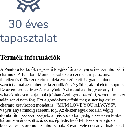
Termék információk
A Pandora karkötők népszerű kiegészítői az anyai szívet szimbolizáló
charmok. A Pandora Moments kollekció ezen charmja az anyai
feltétlen és örök szeretetre emlékezve született. Ugyanis minden
szeretet annál az embernél kezdődik és végződik, akitől életet kapunk.
Ez az ember pedig az édesanyánk. Azt mondják, hogy az anyai
szívnek nincsen párja, nála jobban óvni, gondoskodni, szeretni minket
talán senki nem fog. Ezt a gondolatot erősíti meg a sterling ezüst
charmra gravírozott mondat is: “MUM LOVE YOU ALWAYS”,
vagyis anya mindig szeretni fog. Az ékszer egyik oldalán végig
domborított százszorszépek, a másik oldalon pedig a széleken körbe,
három zománcozott százszorszép fedezhető fel. Ezek a virágok a
bőséget és az örömöt szimbolizálják. Kívánj vele édesanyádnak sokat