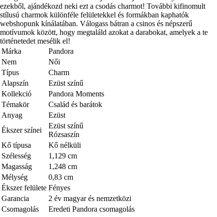
ezekből, ajándékozd neki ezt a csodás charmot! További kifinomult
stílusú charmok különféle felületekkel és formákban kaphatók
webshopunk kínálatában. Válogass bátran a csinos és népszerű
motívumok között, hogy megtaláld azokat a darabokat, amelyek a te
történetedet mesélik el!
Márka
Pandora
Nem
Női
Típus
Charm
Alapszín
Ezüst színű
Kollekció
Pandora Moments
Témakör
Család és barátok
Anyag
Ezüst
Ezüst színű
Ékszer színei
Rózsaszín
Kő típusa
Kő nélküli
Szélesség
1,129 cm
Magasság
1,248 cm
Mélység
0,83 cm
Ékszer felülete
Fényes
Garancia
2 év magyar és nemzetközi
Csomagolás
Eredeti Pandora csomagolás