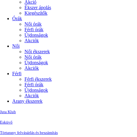
Akció
Ékszer ápolás
Kiegészítők
Órák
Női órák
Férfi órák
Újdonságok
Akciók
Női
Női ékszerek
Női órák
Újdonságok
Akciók
Férfi
Férfi ékszerek
Férfi órák
Újdonságok
Akciók
Arany ékszerek
Juta Klub
Esküvő
Törtarany felvásárlás és beszámítás