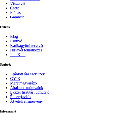
Visszavét
Csere
Elállás
Garancia
Extrák
Blog
Esküvő
Karikagyűrű tervező
Hírlevél feliratkozás
Juta Klub
Segítség
Ajánlott óra szervizek
GYIK
Méretmagyarázó
Általános tudnivalók
Ékszer tisztítási útmutató
Ékszerjavítás
Átvételi elismervény
Információ