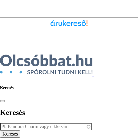
Ékszer az Árukeresőn
Keresés
Keresés