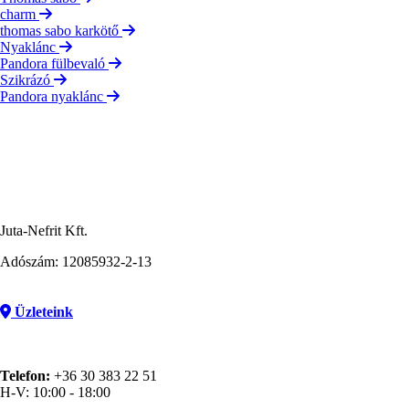
charm
thomas sabo karkötő
Nyaklánc
Pandora fülbevaló
Szikrázó
Pandora nyaklánc
Juta-Nefrit Kft.
Adószám: 12085932-2-13
Üzleteink
Telefon:
+36 30 383 22 51
H-V: 10:00 - 18:00