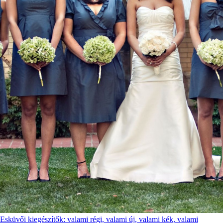
Esküvői kiegészítők: valami régi, valami új, valami kék, valami