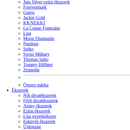
Juta Silver ezüst ékszerek
Forevermark
Guess
Jackie Gold
KKNEKKI
La Coque Francaise
Lisa
Moon Diamonds
Pandora
Seiko
Swiss Military
Thomas Sabo
Tommy Hilfiger
Zeppelin
Összes márka
Ékszerek
Női divatékszerek
Férfi divatékszerek
Arany ékszerek
Ezüst ékszerek
Lisa gyerekékszer
Esküvői ékszerek
Újdonság