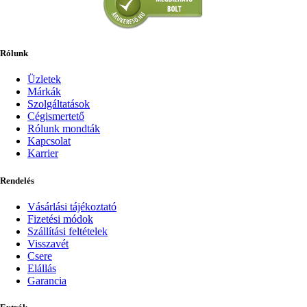
Rólunk
Üzletek
Márkák
Szolgáltatások
Cégismertető
Rólunk mondták
Kapcsolat
Karrier
Rendelés
Vásárlási tájékoztató
Fizetési módok
Szállítási feltételek
Visszavét
Csere
Elállás
Garancia