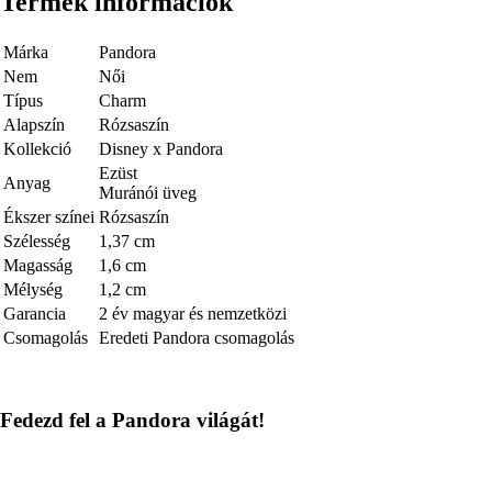
Termék információk
Márka
Pandora
Nem
Női
Típus
Charm
Alapszín
Rózsaszín
Kollekció
Disney x Pandora
Ezüst
Anyag
Muránói üveg
Ékszer színei
Rózsaszín
Szélesség
1,37 cm
Magasság
1,6 cm
Mélység
1,2 cm
Garancia
2 év magyar és nemzetközi
Csomagolás
Eredeti Pandora csomagolás
Fedezd fel a Pandora világát!