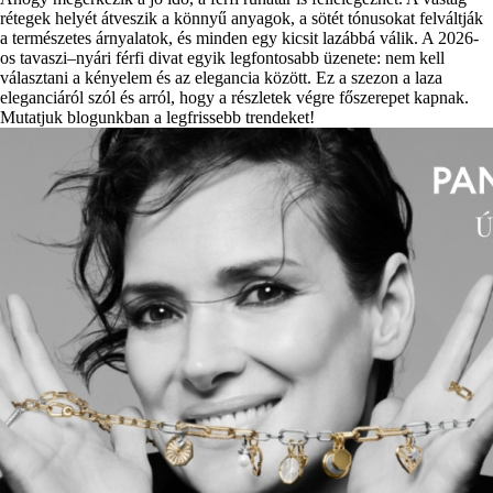
rétegek helyét átveszik a könnyű anyagok, a sötét tónusokat felváltják
a természetes árnyalatok, és minden egy kicsit lazábbá válik. A 2026-
os tavaszi–nyári férfi divat egyik legfontosabb üzenete: nem kell
választani a kényelem és az elegancia között. Ez a szezon a laza
eleganciáról szól és arról, hogy a részletek végre főszerepet kapnak.
Mutatjuk blogunkban a legfrissebb trendeket!