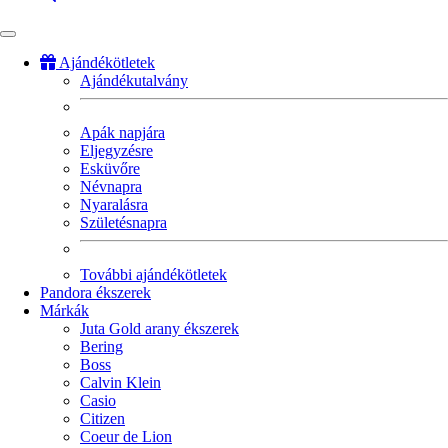
Ajándékötletek
Ajándékutalvány
Fő
navigáció
Apák napjára
Eljegyzésre
Esküvőre
Névnapra
Nyaralásra
Születésnapra
További ajándékötletek
Pandora ékszerek
Márkák
Juta Gold arany ékszerek
Bering
Boss
Calvin Klein
Casio
Citizen
Coeur de Lion