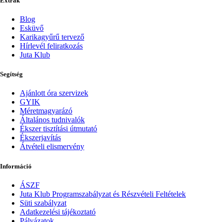
Extrák
Blog
Esküvő
Karikagyűrű tervező
Hírlevél feliratkozás
Juta Klub
Segítség
Ajánlott óra szervizek
GYIK
Méretmagyarázó
Általános tudnivalók
Ékszer tisztítási útmutató
Ékszerjavítás
Átvételi elismervény
Információ
ÁSZF
Juta Klub Programszabályzat és Részvételi Feltételek
Süti szabályzat
Adatkezelési tájékoztató
Pályázatok