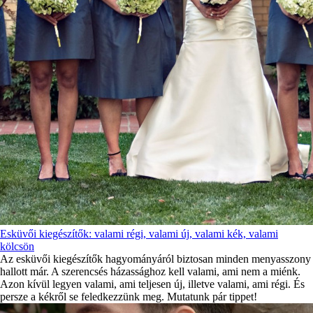
Esküvői kiegészítők: valami régi, valami új, valami kék, valami
kölcsön
Az esküvői kiegészítők hagyományáról biztosan minden menyasszony
hallott már. A szerencsés házassághoz kell valami, ami nem a miénk.
Azon kívül legyen valami, ami teljesen új, illetve valami, ami régi. És
persze a kékről se feledkezzünk meg. Mutatunk pár tippet!