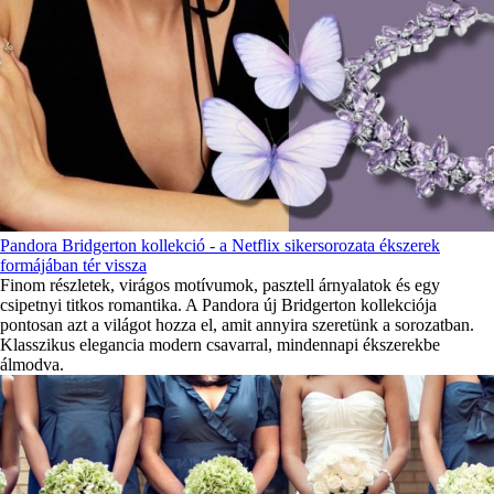
Pandora Bridgerton kollekció - a Netflix sikersorozata ékszerek
formájában tér vissza
Finom részletek, virágos motívumok, pasztell árnyalatok és egy
csipetnyi titkos romantika. A Pandora új Bridgerton kollekciója
pontosan azt a világot hozza el, amit annyira szeretünk a sorozatban.
Klasszikus elegancia modern csavarral, mindennapi ékszerekbe
álmodva.