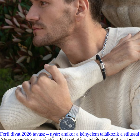
Férfi divat 2026 tavasz – nyár: amikor a kényelem találkozik a stílussal
Ahogy megérkezik a jó idő, a férfi ruhatár is fellélegezhet. A vastag