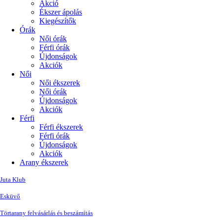
Akció
Ékszer ápolás
Kiegészítők
Órák
Női órák
Férfi órák
Újdonságok
Akciók
Női
Női ékszerek
Női órák
Újdonságok
Akciók
Férfi
Férfi ékszerek
Férfi órák
Újdonságok
Akciók
Arany ékszerek
Juta Klub
Esküvő
Törtarany felvásárlás és beszámítás