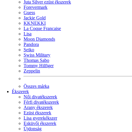
Juta Silver ezüst ékszerek
Forevermark
Guess
Jackie Gold
KKNEKKI
La Coque Francaise
Lisa
Moon Diamonds
Pandora
Seiko
Swiss Military
Thomas Sabo
Tommy Hilfiger
Zeppelin
Összes márka
Ékszerek
Női divatékszerek
Férfi divatékszerek
Arany ékszerek
Ezüst ékszerek
Lisa gyerekékszer
Esküvői ékszerek
Újdonság