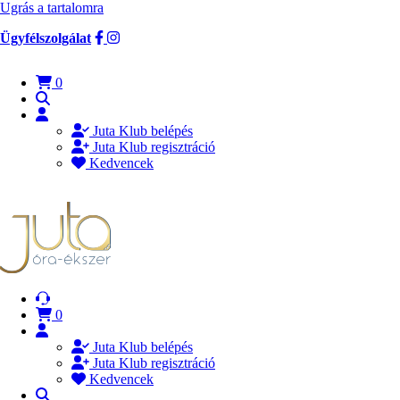
Ugrás a tartalomra
Ügyfélszolgálat
0
Juta Klub belépés
Juta Klub regisztráció
Kedvencek
0
Juta Klub belépés
Juta Klub regisztráció
Kedvencek