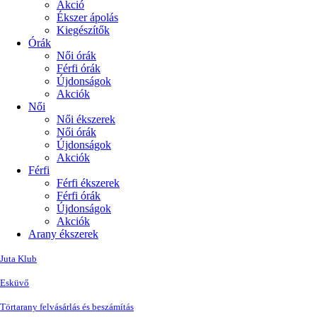
Akció
Ékszer ápolás
Kiegészítők
Órák
Női órák
Férfi órák
Újdonságok
Akciók
Női
Női ékszerek
Női órák
Újdonságok
Akciók
Férfi
Férfi ékszerek
Férfi órák
Újdonságok
Akciók
Arany ékszerek
Juta Klub
Esküvő
Törtarany felvásárlás és beszámítás