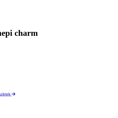
nepi charm
szletek