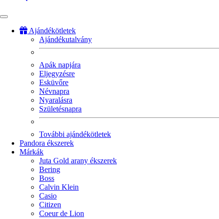
Ajándékötletek
Ajándékutalvány
Fő
navigáció
Apák napjára
Eljegyzésre
Esküvőre
Névnapra
Nyaralásra
Születésnapra
További ajándékötletek
Pandora ékszerek
Márkák
Juta Gold arany ékszerek
Bering
Boss
Calvin Klein
Casio
Citizen
Coeur de Lion