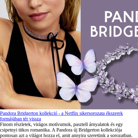
Pandora Bridgerton kollekció - a Netflix sikersorozata ékszerek
formájában tér vissza
Finom részletek, virágos motívumok, pasztell árnyalatok és egy
csipetnyi titkos romantika. A Pandora új Bridgerton kollekciója
pontosan azt a világot hozza el, amit annyira szeretünk a sorozatban.