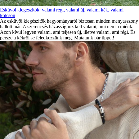
Esküvői kiegészítők: valami régi, valami új, valami kék, valami
kölcsön
Az esküvői kiegészítők hagyományáról biztosan minden menyasszony
hallott már. A szerencsés házassághoz kell valami, ami nem a miénk.
Azon kívül legyen valami, ami teljesen új, illetve valami, ami régi. És
persze a kékről se feledkezzünk meg. Mutatunk pár tippet!