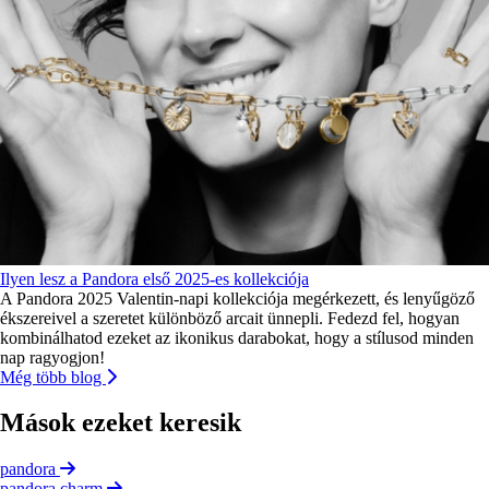
Ilyen lesz a Pandora első 2025-es kollekciója
A Pandora 2025 Valentin-napi kollekciója megérkezett, és lenyűgöző
ékszereivel a szeretet különböző arcait ünnepli. Fedezd fel, hogyan
kombinálhatod ezeket az ikonikus darabokat, hogy a stílusod minden
nap ragyogjon!
Még több blog
Mások ezeket keresik
pandora
pandora charm