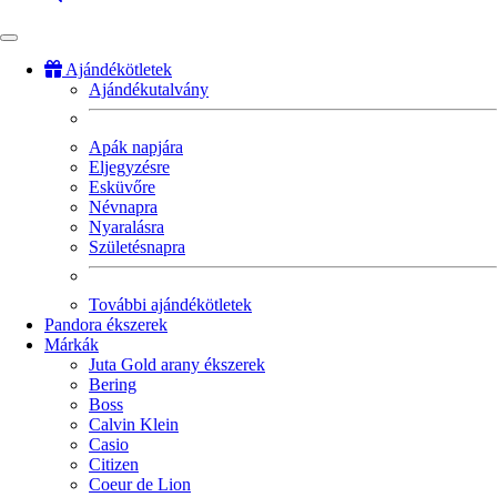
Ajándékötletek
Ajándékutalvány
Fő
navigáció
Apák napjára
Eljegyzésre
Esküvőre
Névnapra
Nyaralásra
Születésnapra
További ajándékötletek
Pandora ékszerek
Márkák
Juta Gold arany ékszerek
Bering
Boss
Calvin Klein
Casio
Citizen
Coeur de Lion