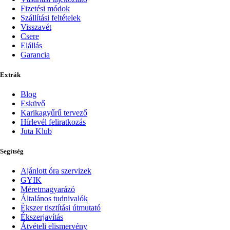
Fizetési módok
Szállítási feltételek
Visszavét
Csere
Elállás
Garancia
Extrák
Blog
Esküvő
Karikagyűrű tervező
Hírlevél feliratkozás
Juta Klub
Segítség
Ajánlott óra szervizek
GYIK
Méretmagyarázó
Általános tudnivalók
Ékszer tisztítási útmutató
Ékszerjavítás
Átvételi elismervény