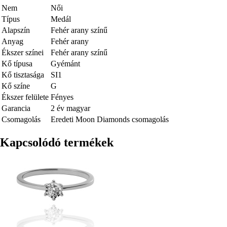
Nem
Női
Típus
Medál
Alapszín
Fehér arany színű
Anyag
Fehér arany
Ékszer színei
Fehér arany színű
Kő típusa
Gyémánt
Kő tisztasága
SI1
Kő színe
G
Ékszer felülete
Fényes
Garancia
2 év magyar
Csomagolás
Eredeti Moon Diamonds csomagolás
Kapcsolódó termékek
Kép