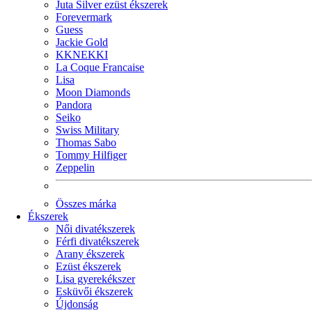
Juta Silver ezüst ékszerek
Forevermark
Guess
Jackie Gold
KKNEKKI
La Coque Francaise
Lisa
Moon Diamonds
Pandora
Seiko
Swiss Military
Thomas Sabo
Tommy Hilfiger
Zeppelin
Összes márka
Ékszerek
Női divatékszerek
Férfi divatékszerek
Arany ékszerek
Ezüst ékszerek
Lisa gyerekékszer
Esküvői ékszerek
Újdonság