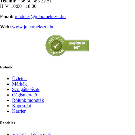
Telefon:
+36 30 383 22 51
H-V: 10:00 - 18:00
Email:
rendeles@jutaoraekszer.hu
Web:
www.jutaoraekszer.hu
Rólunk
Üzletek
Márkák
Szolgáltatások
Cégismertető
Rólunk mondták
Kapcsolat
Karrier
Rendelés
Vásárlási tájékoztató