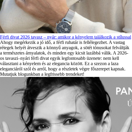
Férfi divat 2026 tavasz – nyár: amikor a kényelem találkozik a stílussal
Ahogy megérkezik a jó idő, a férfi ruhatár is fellélegezhet. A vastag
rétegek helyét átveszik a könnyű anyagok, a sötét tónusokat felváltják
a természetes árnyalatok, és minden egy kicsit lazábbá válik. A 2026-
os tavaszi–nyári férfi divat egyik legfontosabb üzenete: nem kell
választani a kényelem és az elegancia között. Ez a szezon a laza
eleganciáról szól és arról, hogy a részletek végre főszerepet kapnak.
Mutatjuk blogunkban a legfrissebb trendeket!