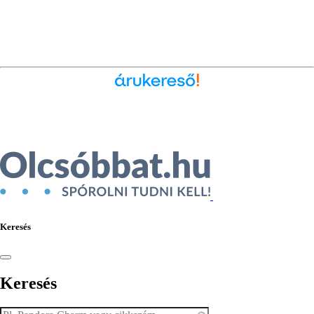
Ékszer az Árukeresőn
Keresés
Keresés