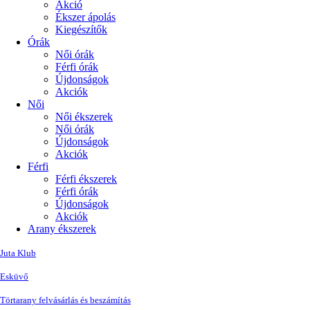
Akció
Ékszer ápolás
Kiegészítők
Órák
Női órák
Férfi órák
Újdonságok
Akciók
Női
Női ékszerek
Női órák
Újdonságok
Akciók
Férfi
Férfi ékszerek
Férfi órák
Újdonságok
Akciók
Arany ékszerek
Juta Klub
Esküvő
Törtarany felvásárlás és beszámítás