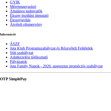
GYIK
Méretmagyarázó
Általános tudnivalók
Ékszer tisztítási útmutató
Ékszerjavítás
Átvételi elismervény
Információ
ÁSZF
Juta Klub Programszabályzat és Részvételi Feltételek
Süti szabályzat
Adatkezelési tájékoztató
Pályázatok
Juta Family Napok - 2026. augusztus promóciós szabályzat
OTP SimplePay