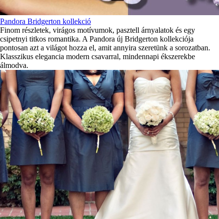
Pandora Bridgerton kollekció
Finom részletek, virágos motívumok, pasztell árnyalatok és egy
csipetnyi titkos romantika. A Pandora új Bridgerton kollekciója
pontosan azt a világot hozza el, amit annyira szeretünk a sorozatban.
Klasszikus elegancia modern csavarral, mindennapi ékszerekbe
álmodva.