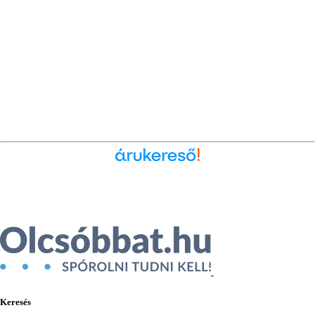
Ékszer az Árukeresőn
Keresés