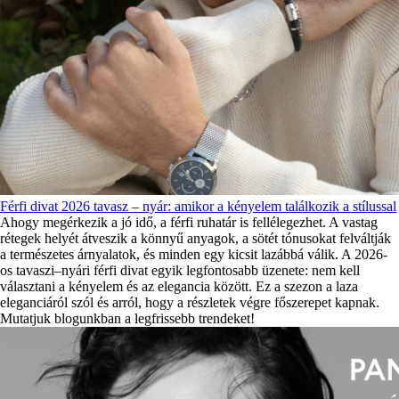
Férfi divat 2026 tavasz – nyár: amikor a kényelem találkozik a stílussal
Ahogy megérkezik a jó idő, a férfi ruhatár is fellélegezhet. A vastag
rétegek helyét átveszik a könnyű anyagok, a sötét tónusokat felváltják
a természetes árnyalatok, és minden egy kicsit lazábbá válik. A 2026-
os tavaszi–nyári férfi divat egyik legfontosabb üzenete: nem kell
választani a kényelem és az elegancia között. Ez a szezon a laza
eleganciáról szól és arról, hogy a részletek végre főszerepet kapnak.
Mutatjuk blogunkban a legfrissebb trendeket!