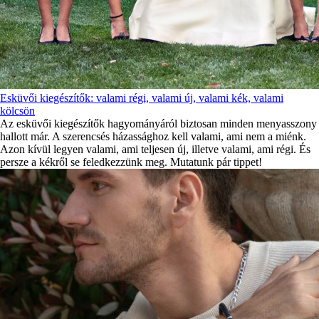
Esküvői kiegészítők: valami régi, valami új, valami kék, valami
kölcsön
Az esküvői kiegészítők hagyományáról biztosan minden menyasszony
hallott már. A szerencsés házassághoz kell valami, ami nem a miénk.
Azon kívül legyen valami, ami teljesen új, illetve valami, ami régi. És
persze a kékről se feledkezzünk meg. Mutatunk pár tippet!