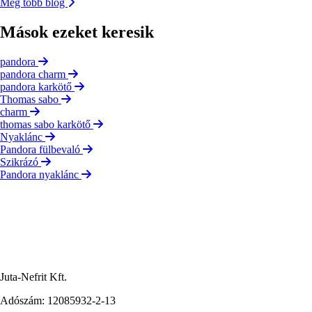
Még több blog
Mások ezeket keresik
pandora
pandora charm
pandora karkötő
Thomas sabo
charm
thomas sabo karkötő
Nyaklánc
Pandora fülbevaló
Szikrázó
Pandora nyaklánc
Juta-Nefrit Kft.
Adószám: 12085932-2-13