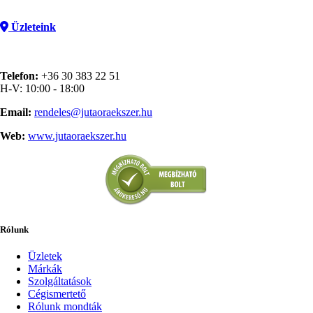
Üzleteink
Telefon:
+36 30 383 22 51
H-V: 10:00 - 18:00
Email:
rendeles@jutaoraekszer.hu
Web:
www.jutaoraekszer.hu
Rólunk
Üzletek
Márkák
Szolgáltatások
Cégismertető
Rólunk mondták