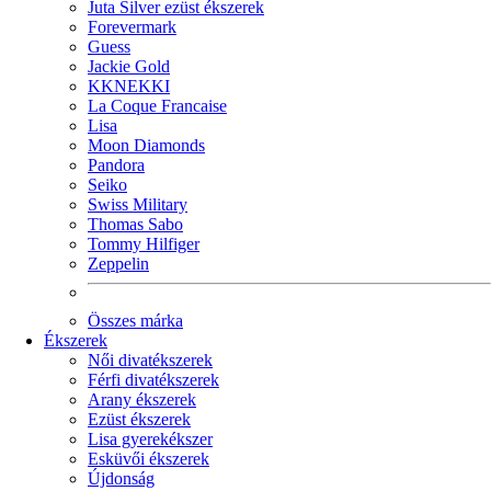
Juta Silver ezüst ékszerek
Forevermark
Guess
Jackie Gold
KKNEKKI
La Coque Francaise
Lisa
Moon Diamonds
Pandora
Seiko
Swiss Military
Thomas Sabo
Tommy Hilfiger
Zeppelin
Összes márka
Ékszerek
Női divatékszerek
Férfi divatékszerek
Arany ékszerek
Ezüst ékszerek
Lisa gyerekékszer
Esküvői ékszerek
Újdonság