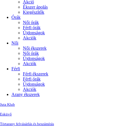
Akció
Ékszer ápolás
Kiegészítők
Órák
Női órák
Férfi órák
Újdonságok
Akciók
Női
Női ékszerek
Női órák
Újdonságok
Akciók
Férfi
Férfi ékszerek
Férfi órák
Újdonságok
Akciók
Arany ékszerek
Juta Klub
Esküvő
Törtarany felvásárlás és beszámítás