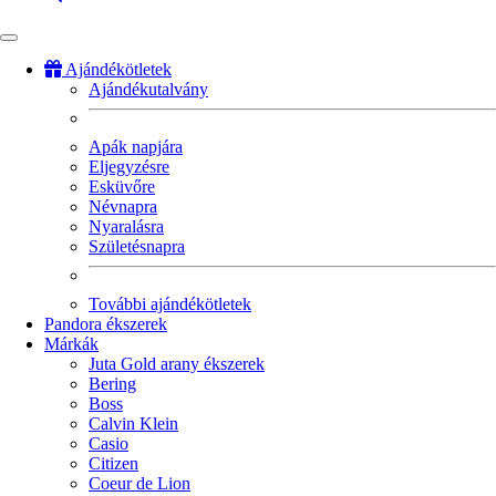
Ajándékötletek
Ajándékutalvány
Fő
navigáció
Apák napjára
Eljegyzésre
Esküvőre
Névnapra
Nyaralásra
Születésnapra
További ajándékötletek
Pandora ékszerek
Márkák
Juta Gold arany ékszerek
Bering
Boss
Calvin Klein
Casio
Citizen
Coeur de Lion