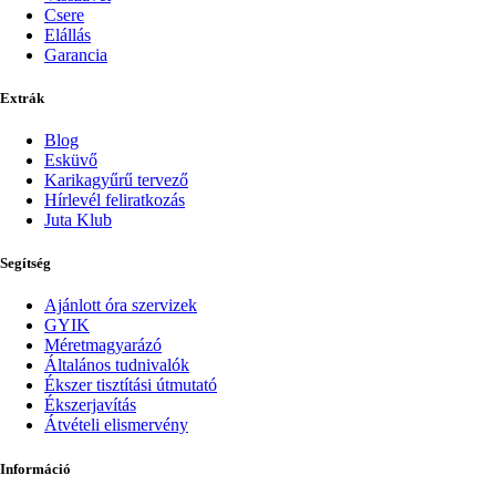
Csere
Elállás
Garancia
Extrák
Blog
Esküvő
Karikagyűrű tervező
Hírlevél feliratkozás
Juta Klub
Segítség
Ajánlott óra szervizek
GYIK
Méretmagyarázó
Általános tudnivalók
Ékszer tisztítási útmutató
Ékszerjavítás
Átvételi elismervény
Információ