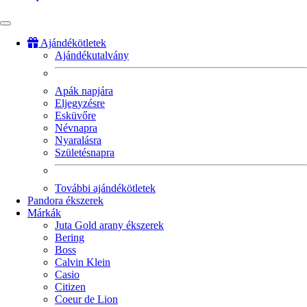
Ajándékötletek
Ajándékutalvány
Fő
navigáció
Apák napjára
Eljegyzésre
Esküvőre
Névnapra
Nyaralásra
Születésnapra
További ajándékötletek
Pandora ékszerek
Márkák
Juta Gold arany ékszerek
Bering
Boss
Calvin Klein
Casio
Citizen
Coeur de Lion