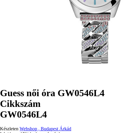
Guess női óra GW0546L4
Cikkszám
GW0546L4
Készleten
Webshop , Budapest Árkád