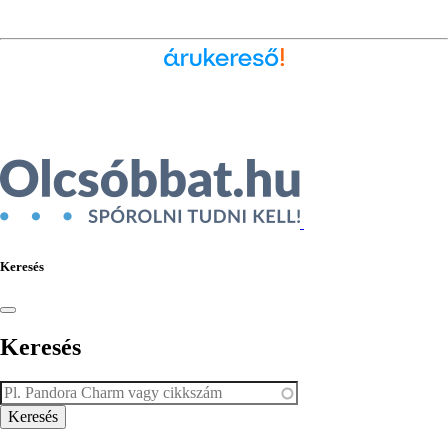
Ékszer az Árukeresőn
Keresés
Keresés