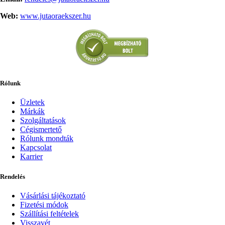
Web:
www.jutaoraekszer.hu
Rólunk
Üzletek
Márkák
Szolgáltatások
Cégismertető
Rólunk mondták
Kapcsolat
Karrier
Rendelés
Vásárlási tájékoztató
Fizetési módok
Szállítási feltételek
Visszavét