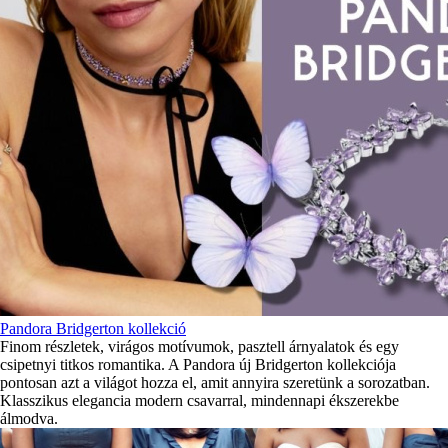
Pandora Bridgerton kollekció
Finom részletek, virágos motívumok, pasztell árnyalatok és egy
csipetnyi titkos romantika. A Pandora új Bridgerton kollekciója
pontosan azt a világot hozza el, amit annyira szeretünk a sorozatban.
Klasszikus elegancia modern csavarral, mindennapi ékszerekbe
álmodva.