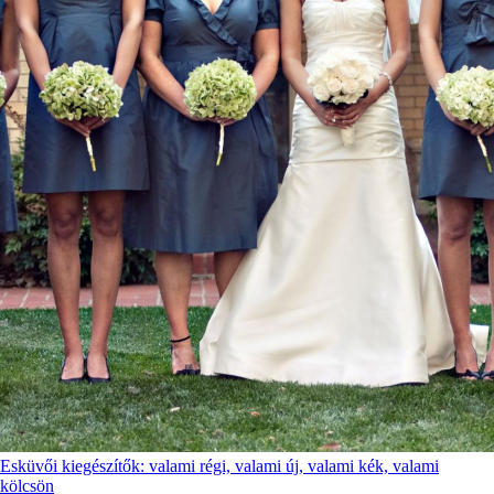
Esküvői kiegészítők: valami régi, valami új, valami kék, valami
kölcsön