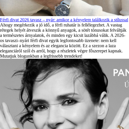
Férfi divat 2026 tavasz – nyár: amikor a kényelem találkozik a stílussal
Ahogy megérkezik a jó idő, a férfi ruhatár is fellélegezhet. A vastag
rétegek helyét átveszik a könnyű anyagok, a sötét tónusokat felváltják
a természetes árnyalatok, és minden egy kicsit lazábbá válik. A 2026-
os tavaszi–nyári férfi divat egyik legfontosabb üzenete: nem kell
választani a kényelem és az elegancia között. Ez a szezon a laza
eleganciáról szól és arról, hogy a részletek végre főszerepet kapnak.
Mutatjuk blogunkban a legfrissebb trendeket!