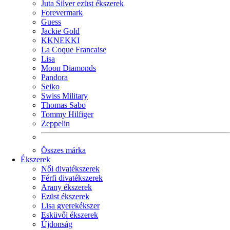
Juta Silver ezüst ékszerek
Forevermark
Guess
Jackie Gold
KKNEKKI
La Coque Francaise
Lisa
Moon Diamonds
Pandora
Seiko
Swiss Military
Thomas Sabo
Tommy Hilfiger
Zeppelin
Összes márka
Ékszerek
Női divatékszerek
Férfi divatékszerek
Arany ékszerek
Ezüst ékszerek
Lisa gyerekékszer
Esküvői ékszerek
Újdonság