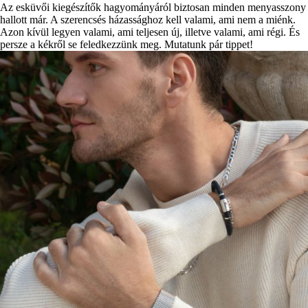
Az esküvői kiegészítők hagyományáról biztosan minden menyasszony
hallott már. A szerencsés házassághoz kell valami, ami nem a miénk.
Azon kívül legyen valami, ami teljesen új, illetve valami, ami régi. És
persze a kékről se feledkezzünk meg. Mutatunk pár tippet!