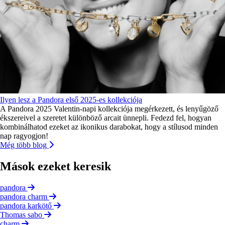
Ilyen lesz a Pandora első 2025-es kollekciója
A Pandora 2025 Valentin-napi kollekciója megérkezett, és lenyűgöző
ékszereivel a szeretet különböző arcait ünnepli. Fedezd fel, hogyan
kombinálhatod ezeket az ikonikus darabokat, hogy a stílusod minden
nap ragyogjon!
Még több blog
Mások ezeket keresik
pandora
pandora charm
pandora karkötő
Thomas sabo
charm