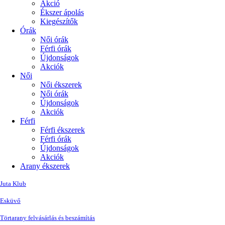
Akció
Ékszer ápolás
Kiegészítők
Órák
Női órák
Férfi órák
Újdonságok
Akciók
Női
Női ékszerek
Női órák
Újdonságok
Akciók
Férfi
Férfi ékszerek
Férfi órák
Újdonságok
Akciók
Arany ékszerek
Juta Klub
Esküvő
Törtarany felvásárlás és beszámítás