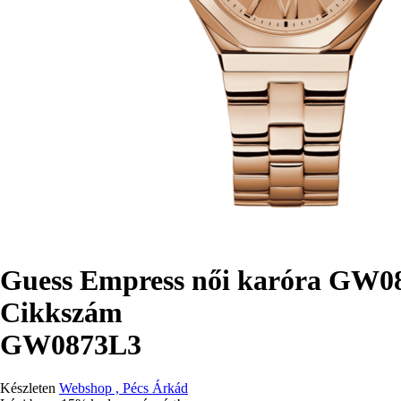
Guess Empress női karóra GW0
Cikkszám
GW0873L3
Készleten
Webshop , Pécs Árkád