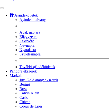
Ajándékötletek
Ajándékutalvány
Fő
navigáció
Apák napjára
Eljegyzésre
Esküvőre
Névnapra
Nyaralásra
Születésnapra
További ajándékötletek
Pandora ékszerek
Márkák
Juta Gold arany ékszerek
Bering
Boss
Calvin Klein
Casio
Citizen
Coeur de Lion