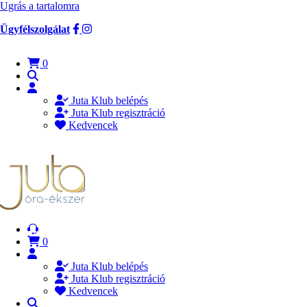
Ugrás a tartalomra
Ügyfélszolgálat
0
Juta Klub belépés
Juta Klub regisztráció
Kedvencek
0
Juta Klub belépés
Juta Klub regisztráció
Kedvencek