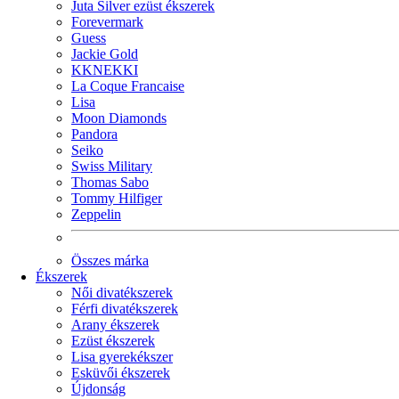
Juta Silver ezüst ékszerek
Forevermark
Guess
Jackie Gold
KKNEKKI
La Coque Francaise
Lisa
Moon Diamonds
Pandora
Seiko
Swiss Military
Thomas Sabo
Tommy Hilfiger
Zeppelin
Összes márka
Ékszerek
Női divatékszerek
Férfi divatékszerek
Arany ékszerek
Ezüst ékszerek
Lisa gyerekékszer
Esküvői ékszerek
Újdonság