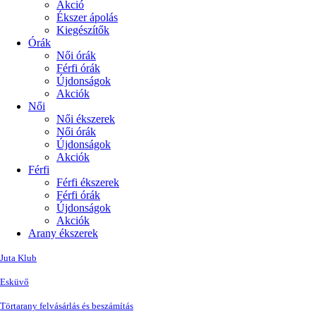
Akció
Ékszer ápolás
Kiegészítők
Órák
Női órák
Férfi órák
Újdonságok
Akciók
Női
Női ékszerek
Női órák
Újdonságok
Akciók
Férfi
Férfi ékszerek
Férfi órák
Újdonságok
Akciók
Arany ékszerek
Juta Klub
Esküvő
Törtarany felvásárlás és beszámítás