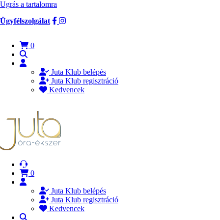
Ugrás a tartalomra
Ügyfélszolgálat
0
Juta Klub belépés
Juta Klub regisztráció
Kedvencek
0
Juta Klub belépés
Juta Klub regisztráció
Kedvencek