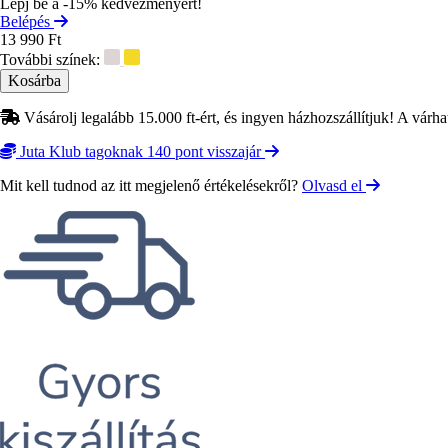
Lépj be a -15% kedvezményért!
Belépés
13 990 Ft
További színek:
Vásárolj legalább 15.000 ft-ért, és ingyen házhozszállítjuk! A várha
Juta Klub tagoknak 140 pont visszajár
Mit kell tudnod az itt megjelenő értékelésekről?
Olvasd el