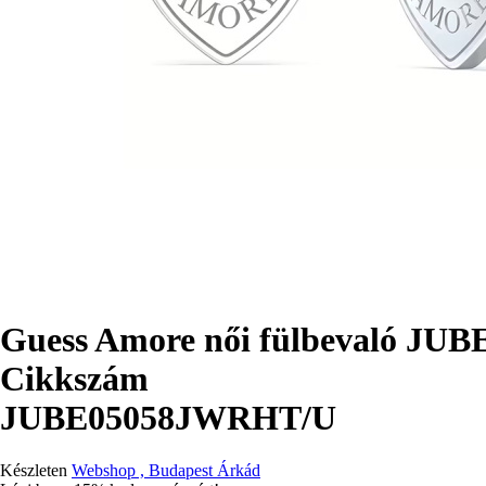
Guess Amore női fülbevaló J
Cikkszám
JUBE05058JWRHT/U
Készleten
Webshop , Budapest Árkád