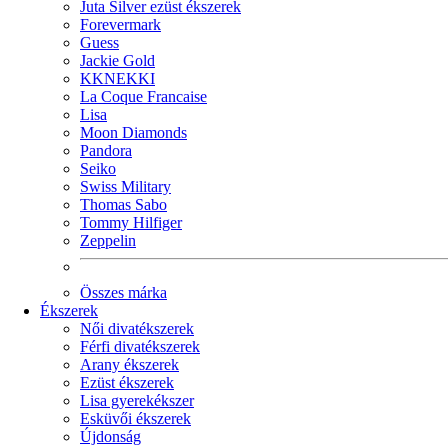
Juta Silver ezüst ékszerek
Forevermark
Guess
Jackie Gold
KKNEKKI
La Coque Francaise
Lisa
Moon Diamonds
Pandora
Seiko
Swiss Military
Thomas Sabo
Tommy Hilfiger
Zeppelin
Összes márka
Ékszerek
Női divatékszerek
Férfi divatékszerek
Arany ékszerek
Ezüst ékszerek
Lisa gyerekékszer
Esküvői ékszerek
Újdonság