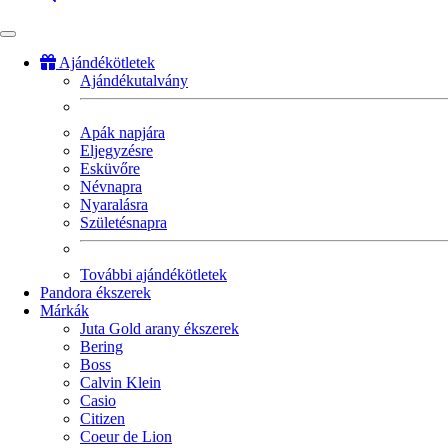
Ajándékötletek
Ajándékutalvány
Fő
navigáció
Apák napjára
Eljegyzésre
Esküvőre
Névnapra
Nyaralásra
Születésnapra
További ajándékötletek
Pandora ékszerek
Márkák
Juta Gold arany ékszerek
Bering
Boss
Calvin Klein
Casio
Citizen
Coeur de Lion