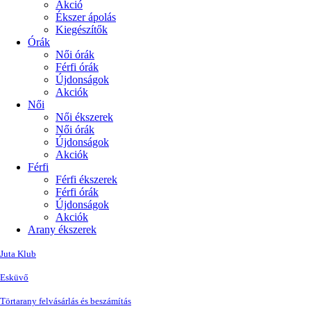
Akció
Ékszer ápolás
Kiegészítők
Órák
Női órák
Férfi órák
Újdonságok
Akciók
Női
Női ékszerek
Női órák
Újdonságok
Akciók
Férfi
Férfi ékszerek
Férfi órák
Újdonságok
Akciók
Arany ékszerek
Juta Klub
Esküvő
Törtarany felvásárlás és beszámítás