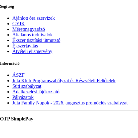
Segítség
Ajánlott óra szervizek
GYIK
Méretmagyarázó
Általános tudnivalók
Ékszer tisztítási útmutató
Ékszerjavítás
Átvételi elismervény
Információ
ÁSZF
Juta Klub Programszabályzat és Részvételi Feltételek
Süti szabályzat
Adatkezelési tájékoztató
Pályázatok
Juta Family Napok - 2026. augusztus promóciós szabályzat
OTP SimplePay