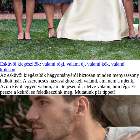
Esküvői kiegészítők: valami régi, valami új, valami kék, valami
kölcsön
Az esküvői kiegészítők hagyományáról biztosan minden menyasszony
hallott már. A szerencsés házassághoz kell valami, ami nem a miénk.
Azon kívül legyen valami, ami teljesen új, illetve valami, ami régi. És
persze a kékről se feledkezzünk meg. Mutatunk pár tippet!