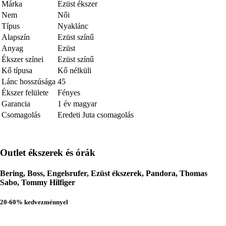
Márka
Ezüst ékszer
Nem
Női
Típus
Nyaklánc
Alapszín
Ezüst színű
Anyag
Ezüst
Ékszer színei
Ezüst színű
Kő típusa
Kő nélküli
Lánc hosszúsága
45
Ékszer felülete
Fényes
Garancia
1 év magyar
Csomagolás
Eredeti Juta csomagolás
Outlet ékszerek és órák
Bering, Boss, Engelsrufer, Ezüst ékszerek, Pandora, Thomas
Sabo, Tommy Hilfiger
20-60% kedvezménnyel