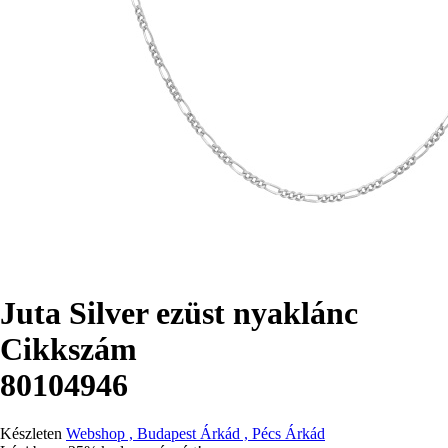
Juta Silver ezüst nyaklánc
Cikkszám
80104946
Készleten
Webshop , Budapest Árkád , Pécs Árkád