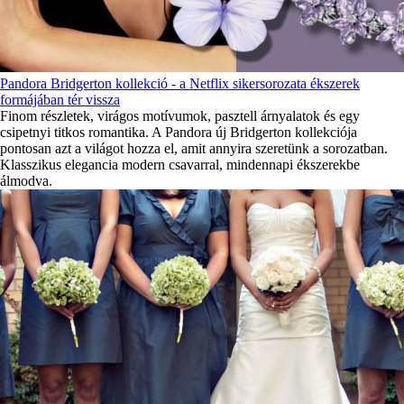
Pandora Bridgerton kollekció - a Netflix sikersorozata ékszerek
formájában tér vissza
Finom részletek, virágos motívumok, pasztell árnyalatok és egy
csipetnyi titkos romantika. A Pandora új Bridgerton kollekciója
pontosan azt a világot hozza el, amit annyira szeretünk a sorozatban.
Klasszikus elegancia modern csavarral, mindennapi ékszerekbe
álmodva.