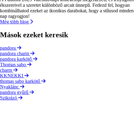
ékszereivel a szeretet különböző arcait ünnepli. Fedezd fel, hogyan
kombinálhatod ezeket az ikonikus darabokat, hogy a stílusod minden
nap ragyogjon!
Még több blog
Mások ezeket keresik
pandora
pandora charm
pandora karkötő
Thomas sabo
charm
KKNEKKI
thomas sabo karkötő
Nyaklánc
pandora gyűrű
Szikrázó