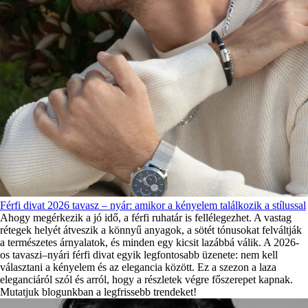
Férfi divat 2026 tavasz – nyár: amikor a kényelem találkozik a stílussal
Ahogy megérkezik a jó idő, a férfi ruhatár is fellélegezhet. A vastag
rétegek helyét átveszik a könnyű anyagok, a sötét tónusokat felváltják
a természetes árnyalatok, és minden egy kicsit lazábbá válik. A 2026-
os tavaszi–nyári férfi divat egyik legfontosabb üzenete: nem kell
választani a kényelem és az elegancia között. Ez a szezon a laza
eleganciáról szól és arról, hogy a részletek végre főszerepet kapnak.
Mutatjuk blogunkban a legfrissebb trendeket!