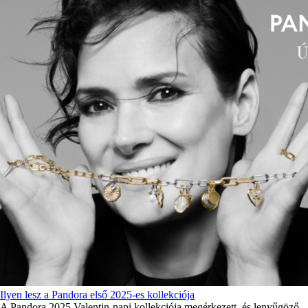
Ilyen lesz a Pandora első 2025-es kollekciója
A Pandora 2025 Valentin-napi kollekciója megérkezett, és lenyűgöző