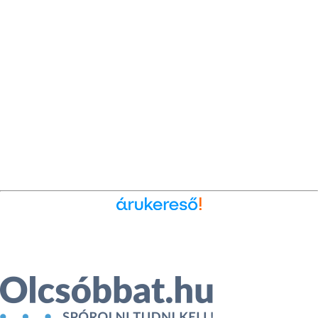
Ékszer az Árukeresőn