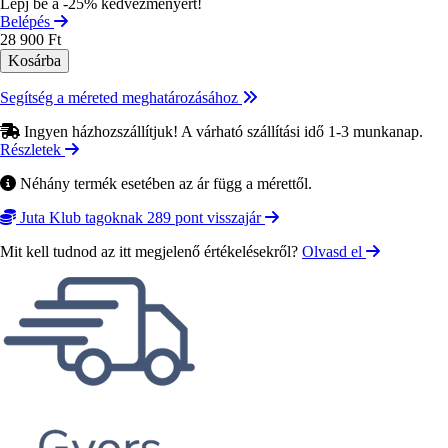
Lépj be a -25% kedvezményért!
Belépés
28 900 Ft
Segítség a méreted meghatározásához
Ingyen házhozszállítjuk! A várható szállítási idő 1-3 munkanap.
Részletek
Néhány termék esetében az ár függ a mérettől.
Juta Klub tagoknak 289 pont visszajár
Mit kell tudnod az itt megjelenő értékelésekről?
Olvasd el