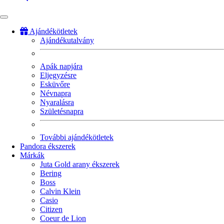
Ajándékötletek
Ajándékutalvány
Fő
navigáció
Apák napjára
Eljegyzésre
Esküvőre
Névnapra
Nyaralásra
Születésnapra
További ajándékötletek
Pandora ékszerek
Márkák
Juta Gold arany ékszerek
Bering
Boss
Calvin Klein
Casio
Citizen
Coeur de Lion