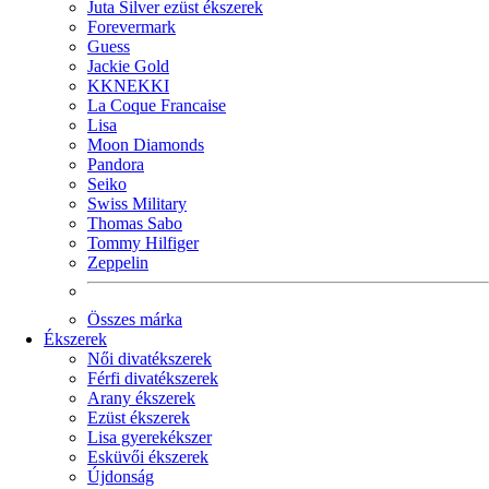
Juta Silver ezüst ékszerek
Forevermark
Guess
Jackie Gold
KKNEKKI
La Coque Francaise
Lisa
Moon Diamonds
Pandora
Seiko
Swiss Military
Thomas Sabo
Tommy Hilfiger
Zeppelin
Összes márka
Ékszerek
Női divatékszerek
Férfi divatékszerek
Arany ékszerek
Ezüst ékszerek
Lisa gyerekékszer
Esküvői ékszerek
Újdonság