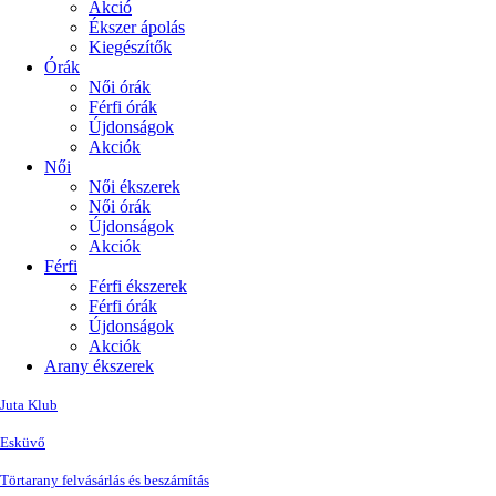
Akció
Ékszer ápolás
Kiegészítők
Órák
Női órák
Férfi órák
Újdonságok
Akciók
Női
Női ékszerek
Női órák
Újdonságok
Akciók
Férfi
Férfi ékszerek
Férfi órák
Újdonságok
Akciók
Arany ékszerek
Juta Klub
Esküvő
Törtarany felvásárlás és beszámítás