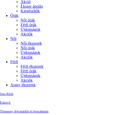
Akció
Ékszer ápolás
Kiegészítők
Órák
Női órák
Férfi órák
Újdonságok
Akciók
Női
Női ékszerek
Női órák
Újdonságok
Akciók
Férfi
Férfi ékszerek
Férfi órák
Újdonságok
Akciók
Arany ékszerek
Juta Klub
Esküvő
Törtarany felvásárlás és beszámítás