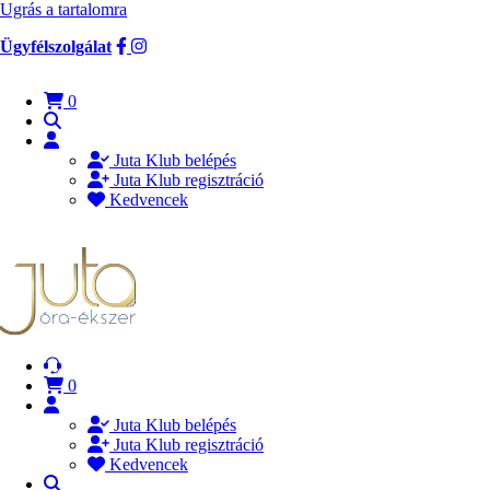
Ugrás a tartalomra
Ügyfélszolgálat
0
Juta Klub belépés
Juta Klub regisztráció
Kedvencek
0
Juta Klub belépés
Juta Klub regisztráció
Kedvencek