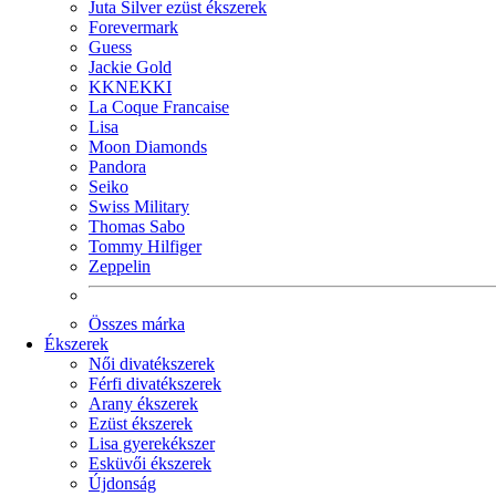
Juta Silver ezüst ékszerek
Forevermark
Guess
Jackie Gold
KKNEKKI
La Coque Francaise
Lisa
Moon Diamonds
Pandora
Seiko
Swiss Military
Thomas Sabo
Tommy Hilfiger
Zeppelin
Összes márka
Ékszerek
Női divatékszerek
Férfi divatékszerek
Arany ékszerek
Ezüst ékszerek
Lisa gyerekékszer
Esküvői ékszerek
Újdonság