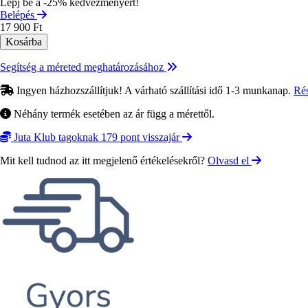
Lépj be a -25% kedvezményért!
Belépés
17 900 Ft
Segítség a méreted meghatározásához
Ingyen házhozszállítjuk! A várható szállítási idő 1-3 munkanap.
Ré
Néhány termék esetében az ár függ a mérettől.
Juta Klub tagoknak 179 pont visszajár
Mit kell tudnod az itt megjelenő értékelésekről?
Olvasd el