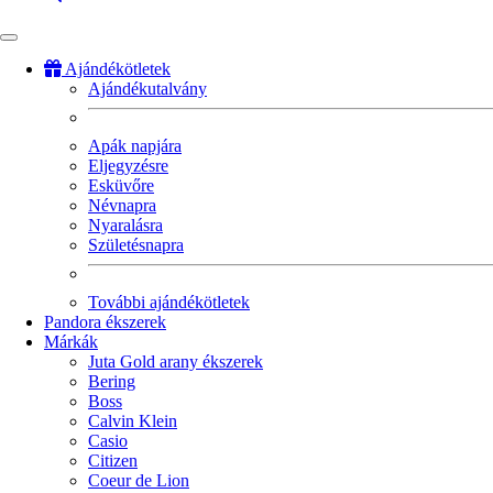
Ajándékötletek
Ajándékutalvány
Fő
navigáció
Apák napjára
Eljegyzésre
Esküvőre
Névnapra
Nyaralásra
Születésnapra
További ajándékötletek
Pandora ékszerek
Márkák
Juta Gold arany ékszerek
Bering
Boss
Calvin Klein
Casio
Citizen
Coeur de Lion