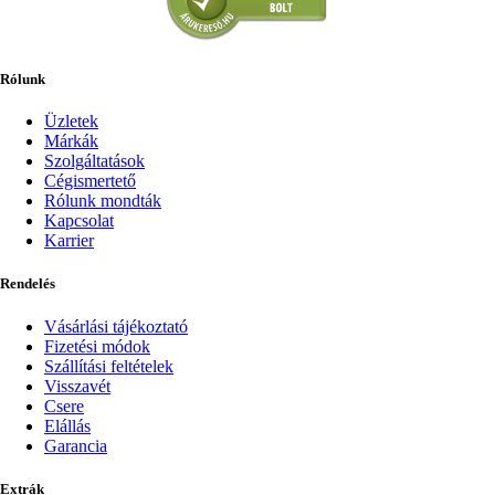
Rólunk
Üzletek
Márkák
Szolgáltatások
Cégismertető
Rólunk mondták
Kapcsolat
Karrier
Rendelés
Vásárlási tájékoztató
Fizetési módok
Szállítási feltételek
Visszavét
Csere
Elállás
Garancia
Extrák