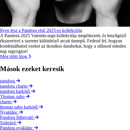
Ilyen lesz a Pandora első 2025-es kollekciója
A Pandora 2025 Valentin-napi kollekciója megérkezett, és lenyűgöző
ékszereivel a szeretet különböző arcait ünnepli. Fedezd fel, hogyan
kombinálhatod ezeket az ikonikus darabokat, hogy a stílusod minden
nap ragyogjon!
Még több blog
Mások ezeket keresik
pandora
pandora charm
pandora karkötő
Thomas sabo
charm
thomas sabo karkötő
Nyaklánc
Pandora fülbevaló
Szikrázó
Pandora nyaklánc