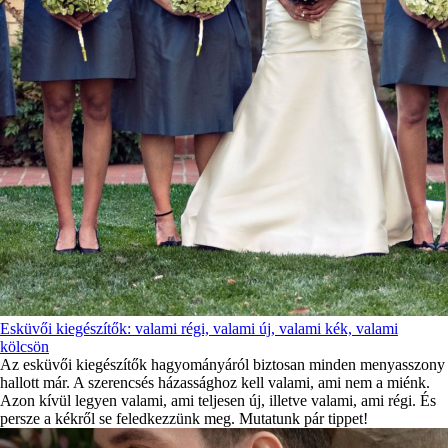
Esküvői kiegészítők: valami régi, valami új, valami kék, valami
kölcsön
Az esküvői kiegészítők hagyományáról biztosan minden menyasszony
hallott már. A szerencsés házassághoz kell valami, ami nem a miénk.
Azon kívül legyen valami, ami teljesen új, illetve valami, ami régi. És
persze a kékről se feledkezzünk meg. Mutatunk pár tippet!