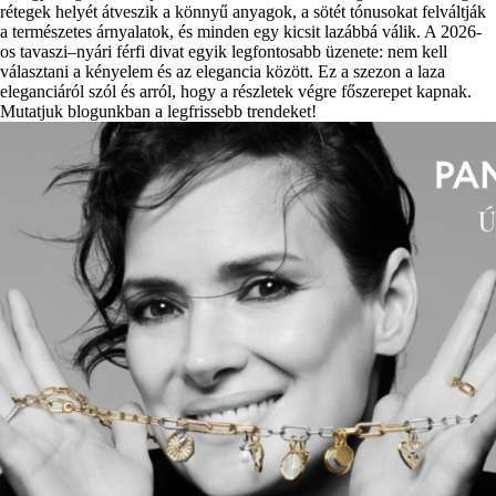
rétegek helyét átveszik a könnyű anyagok, a sötét tónusokat felváltják
a természetes árnyalatok, és minden egy kicsit lazábbá válik. A 2026-
os tavaszi–nyári férfi divat egyik legfontosabb üzenete: nem kell
választani a kényelem és az elegancia között. Ez a szezon a laza
eleganciáról szól és arról, hogy a részletek végre főszerepet kapnak.
Mutatjuk blogunkban a legfrissebb trendeket!