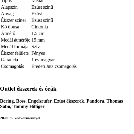
Típus
Medál
Alapszín
Ezüst színű
Anyag
Ezüst
Ékszer színei
Ezüst színű
Kő típusa
Cirkónia
Átmérő
1,5 cm
Medál átmérője
15 mm
Medál formája
Szív
Ékszer felülete
Fényes
Garancia
1 év magyar
Csomagolás
Eredeti Juta csomagolás
Outlet ékszerek és órák
Bering, Boss, Engelsrufer, Ezüst ékszerek, Pandora, Thomas
Sabo, Tommy Hilfiger
20-60% kedvezménnyel