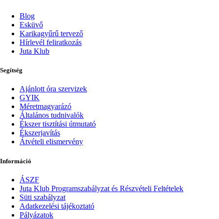
Blog
Esküvő
Karikagyűrű tervező
Hírlevél feliratkozás
Juta Klub
Segítség
Ajánlott óra szervizek
GYIK
Méretmagyarázó
Általános tudnivalók
Ékszer tisztítási útmutató
Ékszerjavítás
Átvételi elismervény
Információ
ÁSZF
Juta Klub Programszabályzat és Részvételi Feltételek
Süti szabályzat
Adatkezelési tájékoztató
Pályázatok