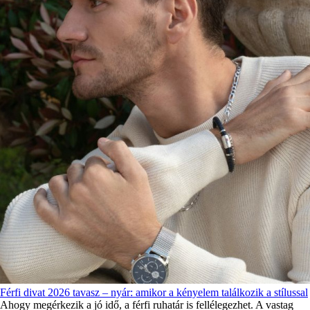
Férfi divat 2026 tavasz – nyár: amikor a kényelem találkozik a stílussal
Ahogy megérkezik a jó idő, a férfi ruhatár is fellélegezhet. A vastag