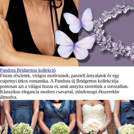
Pandora Bridgerton kollekció
Finom részletek, virágos motívumok, pasztell árnyalatok és egy
csipetnyi titkos romantika. A Pandora új Bridgerton kollekciója
pontosan azt a világot hozza el, amit annyira szeretünk a sorozatban.
Klasszikus elegancia modern csavarral, mindennapi ékszerekbe
álmodva.