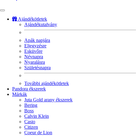
Ajándékötletek
Ajándékutalvány
Fő
navigáció
Apák napjára
Eljegyzésre
Esküvőre
Névnapra
Nyaralásra
Születésnapra
További ajándékötletek
Pandora ékszerek
Márkák
Juta Gold arany ékszerek
Bering
Boss
Calvin Klein
Casio
Citizen
Coeur de Lion