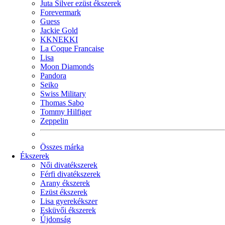
Juta Silver ezüst ékszerek
Forevermark
Guess
Jackie Gold
KKNEKKI
La Coque Francaise
Lisa
Moon Diamonds
Pandora
Seiko
Swiss Military
Thomas Sabo
Tommy Hilfiger
Zeppelin
Összes márka
Ékszerek
Női divatékszerek
Férfi divatékszerek
Arany ékszerek
Ezüst ékszerek
Lisa gyerekékszer
Esküvői ékszerek
Újdonság