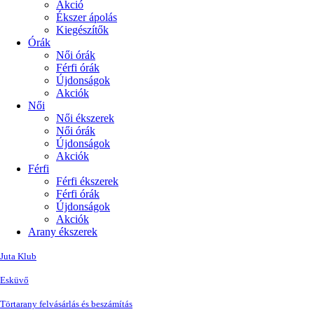
Akció
Ékszer ápolás
Kiegészítők
Órák
Női órák
Férfi órák
Újdonságok
Akciók
Női
Női ékszerek
Női órák
Újdonságok
Akciók
Férfi
Férfi ékszerek
Férfi órák
Újdonságok
Akciók
Arany ékszerek
Juta Klub
Esküvő
Törtarany felvásárlás és beszámítás