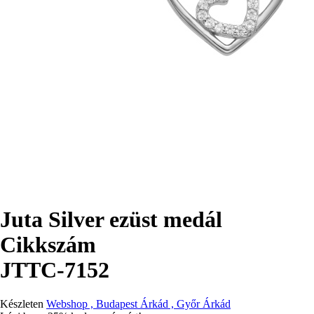
Juta Silver ezüst medál
Cikkszám
JTTC-7152
Készleten
Webshop , Budapest Árkád , Győr Árkád