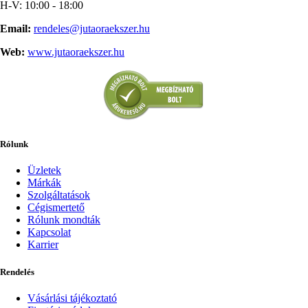
H-V: 10:00 - 18:00
Email:
rendeles@jutaoraekszer.hu
Web:
www.jutaoraekszer.hu
Rólunk
Üzletek
Márkák
Szolgáltatások
Cégismertető
Rólunk mondták
Kapcsolat
Karrier
Rendelés
Vásárlási tájékoztató