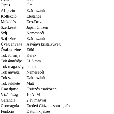
Típus
Óra
Alapszín
Ezüst színű
Kollekció
Elegance
Működés
Eco-Drive
Szerkezet
Japán Citizen
Szíj
Nemesacél
Szíj színe
Ezüst színű
Üveg anyaga
Ásványi kristályüveg
Óralap színe
Zöld
Tok formája
Kerek
Tok átmérője
31,5 mm
Tok magassága
9 mm
Tok anyaga
Nemesacél
Tok színe
Ezüst színű
Tok felülete
Matt
Csat típusa
Csúszós csatközép
Vízállóság
10 ATM
Garancia
2 év magyar
Csomagolás
Eredeti Citizen csomagolás
Funkció
Dátum kijelzés