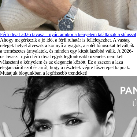
Férfi divat 2026 tavasz – nyár: amikor a kényelem találkozik a stílussal
Ahogy megérkezik a jó idő, a férfi ruhatár is fellélegezhet. A vastag
rétegek helyét átveszik a könnyű anyagok, a sötét tónusokat felváltják
a természetes árnyalatok, és minden egy kicsit lazábbá válik. A 2026-
os tavaszi–nyári férfi divat egyik legfontosabb üzenete: nem kell
választani a kényelem és az elegancia között. Ez a szezon a laza
eleganciáról szól és arról, hogy a részletek végre főszerepet kapnak.
Mutatjuk blogunkban a legfrissebb trendeket!