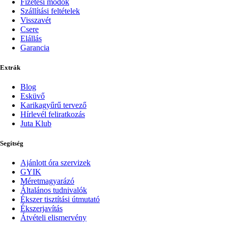
Fizetési módok
Szállítási feltételek
Visszavét
Csere
Elállás
Garancia
Extrák
Blog
Esküvő
Karikagyűrű tervező
Hírlevél feliratkozás
Juta Klub
Segítség
Ajánlott óra szervizek
GYIK
Méretmagyarázó
Általános tudnivalók
Ékszer tisztítási útmutató
Ékszerjavítás
Átvételi elismervény