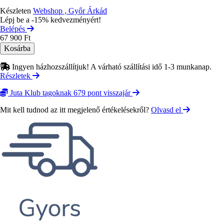
Készleten
Webshop , Győr Árkád
Lépj be a -15% kedvezményért!
Belépés
67 900 Ft
Ingyen házhozszállítjuk! A várható szállítási idő 1-3 munkanap.
Részletek
Juta Klub tagoknak 679 pont visszajár
Mit kell tudnod az itt megjelenő értékelésekről?
Olvasd el