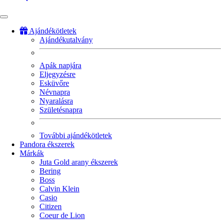
Ajándékötletek
Ajándékutalvány
Fő
navigáció
Apák napjára
Eljegyzésre
Esküvőre
Névnapra
Nyaralásra
Születésnapra
További ajándékötletek
Pandora ékszerek
Márkák
Juta Gold arany ékszerek
Bering
Boss
Calvin Klein
Casio
Citizen
Coeur de Lion