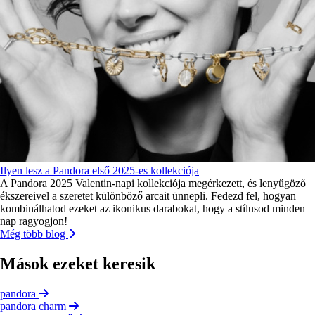
Ilyen lesz a Pandora első 2025-es kollekciója
A Pandora 2025 Valentin-napi kollekciója megérkezett, és lenyűgöző
ékszereivel a szeretet különböző arcait ünnepli. Fedezd fel, hogyan
kombinálhatod ezeket az ikonikus darabokat, hogy a stílusod minden
nap ragyogjon!
Még több blog
Mások ezeket keresik
pandora
pandora charm