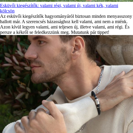
Esküvői kiegészítők: valami régi, valami új, valami kék, valami
kölcsön
Az esküvői kiegészítők hagyományáról biztosan minden menyasszony
hallott már. A szerencsés házassághoz kell valami, ami nem a miénk.
Azon kívül legyen valami, ami teljesen új, illetve valami, ami régi. És
persze a kékről se feledkezzünk meg. Mutatunk pár tippet!