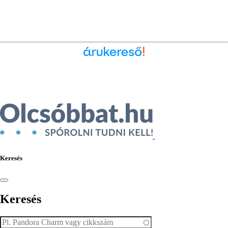
Ékszer az Árukeresőn
Keresés
Keresés