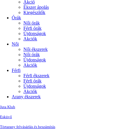
Akció
Ékszer ápolás
Kiegészítők
Órák
Női órák
Férfi órák
Újdonságok
Akciók
Női
Női ékszerek
Női órák
Újdonságok
Akciók
Férfi
Férfi ékszerek
Férfi órák
Újdonságok
Akciók
Arany ékszerek
Juta Klub
Esküvő
Törtarany felvásárlás és beszámítás