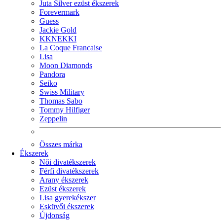
Juta Silver ezüst ékszerek
Forevermark
Guess
Jackie Gold
KKNEKKI
La Coque Francaise
Lisa
Moon Diamonds
Pandora
Seiko
Swiss Military
Thomas Sabo
Tommy Hilfiger
Zeppelin
Összes márka
Ékszerek
Női divatékszerek
Férfi divatékszerek
Arany ékszerek
Ezüst ékszerek
Lisa gyerekékszer
Esküvői ékszerek
Újdonság