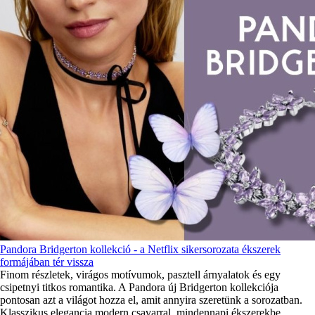
Pandora Bridgerton kollekció - a Netflix sikersorozata ékszerek
formájában tér vissza
Finom részletek, virágos motívumok, pasztell árnyalatok és egy
csipetnyi titkos romantika. A Pandora új Bridgerton kollekciója
pontosan azt a világot hozza el, amit annyira szeretünk a sorozatban.
Klasszikus elegancia modern csavarral, mindennapi ékszerekbe