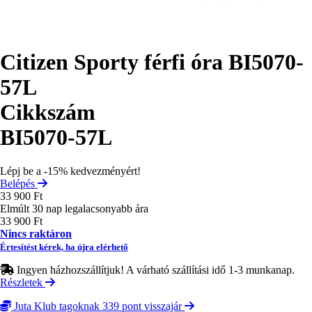
Citizen Sporty férfi óra BI5070-
57L
Cikkszám
BI5070-57L
Lépj be a -15% kedvezményért!
Belépés
33 900 Ft
Elmúlt 30 nap legalacsonyabb ára
33 900 Ft
Nincs raktáron
Értesítést kérek, ha újra elérhető
Ingyen házhozszállítjuk! A várható szállítási idő 1-3 munkanap.
Részletek
Juta Klub tagoknak 339 pont visszajár