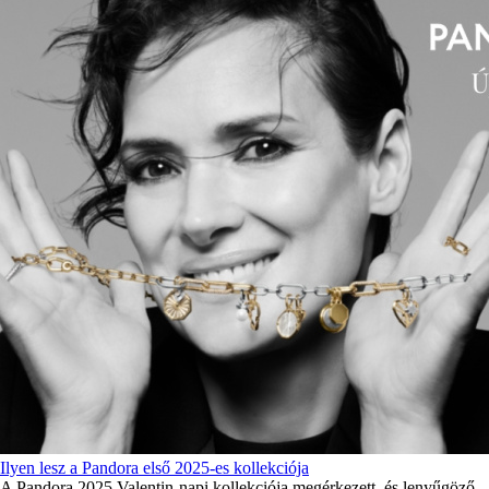
Ilyen lesz a Pandora első 2025-es kollekciója
A Pandora 2025 Valentin-napi kollekciója megérkezett, és lenyűgöző