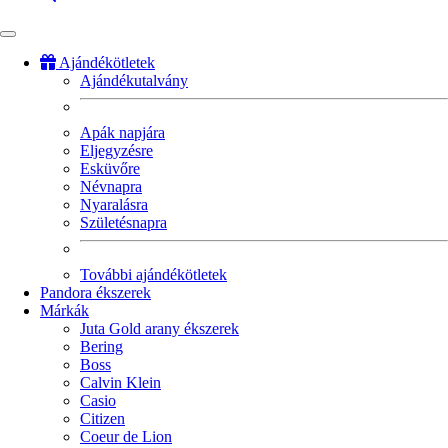
Ajándékötletek
Ajándékutalvány
Fő
navigáció
Apák napjára
Eljegyzésre
Esküvőre
Névnapra
Nyaralásra
Születésnapra
További ajándékötletek
Pandora ékszerek
Márkák
Juta Gold arany ékszerek
Bering
Boss
Calvin Klein
Casio
Citizen
Coeur de Lion