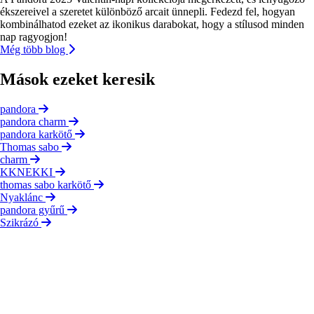
ékszereivel a szeretet különböző arcait ünnepli. Fedezd fel, hogyan
kombinálhatod ezeket az ikonikus darabokat, hogy a stílusod minden
nap ragyogjon!
Még több blog
Mások ezeket keresik
pandora
pandora charm
pandora karkötő
Thomas sabo
charm
KKNEKKI
thomas sabo karkötő
Nyaklánc
pandora gyűrű
Szikrázó