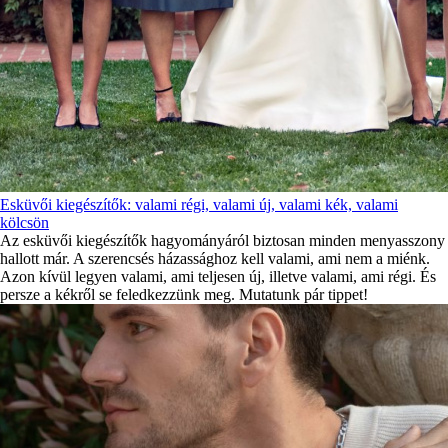
Esküvői kiegészítők: valami régi, valami új, valami kék, valami
kölcsön
Az esküvői kiegészítők hagyományáról biztosan minden menyasszony
hallott már. A szerencsés házassághoz kell valami, ami nem a miénk.
Azon kívül legyen valami, ami teljesen új, illetve valami, ami régi. És
persze a kékről se feledkezzünk meg. Mutatunk pár tippet!