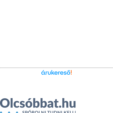
Ékszer az Árukeresőn