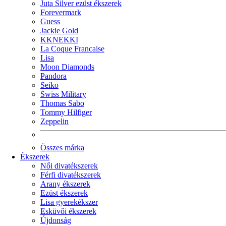
Juta Silver ezüst ékszerek
Forevermark
Guess
Jackie Gold
KKNEKKI
La Coque Francaise
Lisa
Moon Diamonds
Pandora
Seiko
Swiss Military
Thomas Sabo
Tommy Hilfiger
Zeppelin
Összes márka
Ékszerek
Női divatékszerek
Férfi divatékszerek
Arany ékszerek
Ezüst ékszerek
Lisa gyerekékszer
Esküvői ékszerek
Újdonság