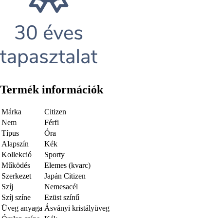
Termék információk
Márka
Citizen
Nem
Férfi
Típus
Óra
Alapszín
Kék
Kollekció
Sporty
Működés
Elemes (kvarc)
Szerkezet
Japán Citizen
Szíj
Nemesacél
Szíj színe
Ezüst színű
Üveg anyaga
Ásványi kristályüveg