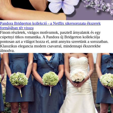
Pandora Bridgerton kollekció - a Netflix sikersorozata ékszerek
formájában tér vissza
Finom részletek, virágos motívumok, pasztell árnyalatok és egy
csipetnyi titkos romantika. A Pandora új Bridgerton kollekciója
pontosan azt a világot hozza el, amit annyira szeretünk a sorozatban.
Klasszikus elegancia modern csavarral, mindennapi ékszerekbe
álmodva.