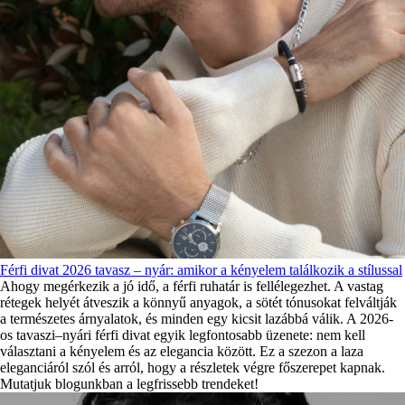
Férfi divat 2026 tavasz – nyár: amikor a kényelem találkozik a stílussal
Ahogy megérkezik a jó idő, a férfi ruhatár is fellélegezhet. A vastag
rétegek helyét átveszik a könnyű anyagok, a sötét tónusokat felváltják
a természetes árnyalatok, és minden egy kicsit lazábbá válik. A 2026-
os tavaszi–nyári férfi divat egyik legfontosabb üzenete: nem kell
választani a kényelem és az elegancia között. Ez a szezon a laza
eleganciáról szól és arról, hogy a részletek végre főszerepet kapnak.
Mutatjuk blogunkban a legfrissebb trendeket!