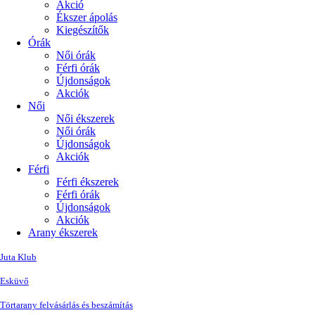
Akció
Ékszer ápolás
Kiegészítők
Órák
Női órák
Férfi órák
Újdonságok
Akciók
Női
Női ékszerek
Női órák
Újdonságok
Akciók
Férfi
Férfi ékszerek
Férfi órák
Újdonságok
Akciók
Arany ékszerek
Juta Klub
Esküvő
Törtarany felvásárlás és beszámítás