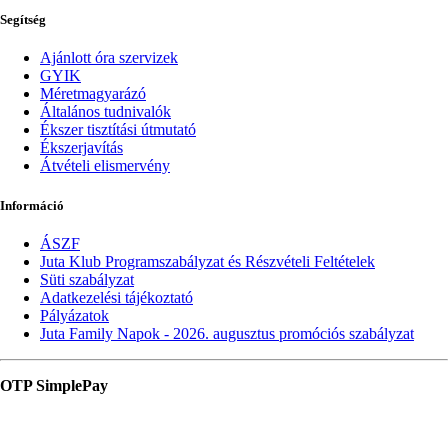
Segítség
Ajánlott óra szervizek
GYIK
Méretmagyarázó
Általános tudnivalók
Ékszer tisztítási útmutató
Ékszerjavítás
Átvételi elismervény
Információ
ÁSZF
Juta Klub Programszabályzat és Részvételi Feltételek
Süti szabályzat
Adatkezelési tájékoztató
Pályázatok
Juta Family Napok - 2026. augusztus promóciós szabályzat
OTP SimplePay