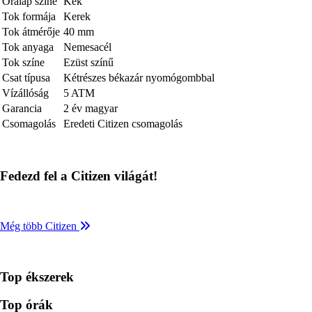
Óralap színe
Kék
Tok formája
Kerek
Tok átmérője
40 mm
Tok anyaga
Nemesacél
Tok színe
Ezüst színű
Csat típusa
Kétrészes békazár nyomógombbal
Vízállóság
5 ATM
Garancia
2 év magyar
Csomagolás
Eredeti Citizen csomagolás
Fedezd fel a Citizen világát!
Még több Citizen
Top ékszerek
Top órák