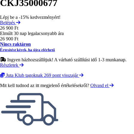
CKJ35000677
Lépj be a -15% kedvezményért!
Belépés
26 900 Ft
Elmúlt 30 nap legalacsonyabb ára
26 900 Ft
Nincs raktáron
Értesítést kérek, ha újra elérhető
Ingyen házhozszállítjuk! A várható szállítási idő 1-3 munkanap.
Részletek
Juta Klub tagoknak 269 pont visszajár
Mit kell tudnod az itt megjelenő értékelésekről?
Olvasd el