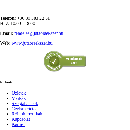
Telefon:
+36 30 383 22 51
H-V: 10:00 - 18:00
Email:
rendeles@jutaoraekszer.hu
Web:
www.jutaoraekszer.hu
Rólunk
Üzletek
Márkák
Szolgáltatások
Cégismertető
Rólunk mondták
Kapcsolat
Karrier