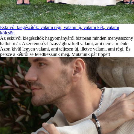
Esküvői kiegészítők: valami régi, valami új, valami kék, valami
kölcsön
Az esküvői kiegészítők hagyományáról biztosan minden menyasszony
hallott már. A szerencsés házassághoz kell valami, ami nem a miénk.
Azon kívül legyen valami, ami teljesen új, illetve valami, ami régi. És
persze a kékről se feledkezzünk meg. Mutatunk pár tippet!