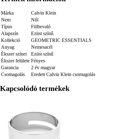
Márka
Calvin Klein
Nem
Női
Típus
Fülbevaló
Alapszín
Ezüst színű
Kollekció
GEOMETRIC ESSENTIALS
Anyag
Nemesacél
Ékszer színei
Ezüst színű
Ékszer felülete
Fényes
Garancia
2 év magyar
Csomagolás
Eredeti Calvin Klein csomagolás
Kapcsolódó termékek
Kép