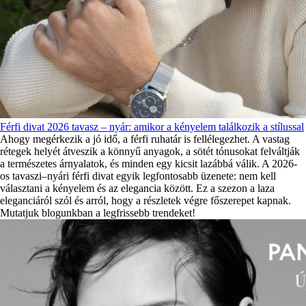
Férfi divat 2026 tavasz – nyár: amikor a kényelem találkozik a stílussal
Ahogy megérkezik a jó idő, a férfi ruhatár is fellélegezhet. A vastag
rétegek helyét átveszik a könnyű anyagok, a sötét tónusokat felváltják
a természetes árnyalatok, és minden egy kicsit lazábbá válik. A 2026-
os tavaszi–nyári férfi divat egyik legfontosabb üzenete: nem kell
választani a kényelem és az elegancia között. Ez a szezon a laza
eleganciáról szól és arról, hogy a részletek végre főszerepet kapnak.
Mutatjuk blogunkban a legfrissebb trendeket!