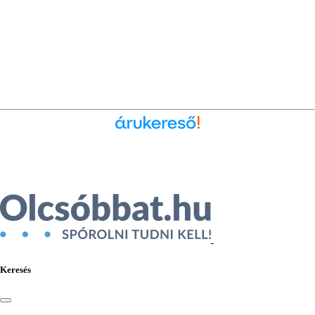
Ékszer az Árukeresőn
Keresés