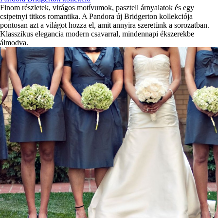
Finom részletek, virágos motívumok, pasztell árnyalatok és egy
csipetnyi titkos romantika. A Pandora új Bridgerton kollekciója
pontosan azt a világot hozza el, amit annyira szeretünk a sorozatban.
Klasszikus elegancia modern csavarral, mindennapi ékszerekbe
álmodva.