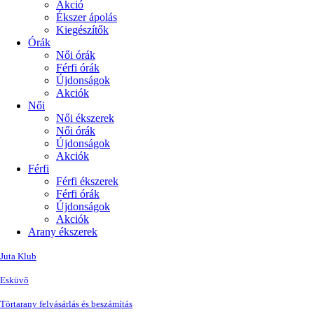
Akció
Ékszer ápolás
Kiegészítők
Órák
Női órák
Férfi órák
Újdonságok
Akciók
Női
Női ékszerek
Női órák
Újdonságok
Akciók
Férfi
Férfi ékszerek
Férfi órák
Újdonságok
Akciók
Arany ékszerek
Juta Klub
Esküvő
Törtarany felvásárlás és beszámítás