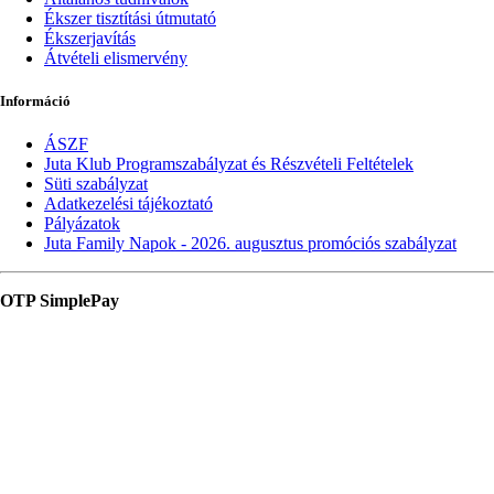
Ékszer tisztítási útmutató
Ékszerjavítás
Átvételi elismervény
Információ
ÁSZF
Juta Klub Programszabályzat és Részvételi Feltételek
Süti szabályzat
Adatkezelési tájékoztató
Pályázatok
Juta Family Napok - 2026. augusztus promóciós szabályzat
OTP SimplePay