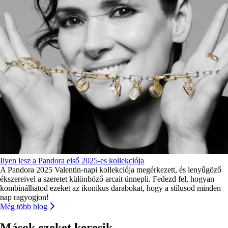
Ilyen lesz a Pandora első 2025-es kollekciója
A Pandora 2025 Valentin-napi kollekciója megérkezett, és lenyűgöző
ékszereivel a szeretet különböző arcait ünnepli. Fedezd fel, hogyan
kombinálhatod ezeket az ikonikus darabokat, hogy a stílusod minden
nap ragyogjon!
Még több blog
Mások ezeket keresik