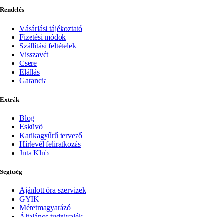
Rendelés
Vásárlási tájékoztató
Fizetési módok
Szállítási feltételek
Visszavét
Csere
Elállás
Garancia
Extrák
Blog
Esküvő
Karikagyűrű tervező
Hírlevél feliratkozás
Juta Klub
Segítség
Ajánlott óra szervizek
GYIK
Méretmagyarázó
Általános tudnivalók