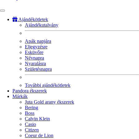
Ajándékötletek
Ajándékutalvány
Fő
navigáció
Apák napjára
Eljegyzésre
Esküvőre
Névnapra
Nyaralásra
Születésnapra
További ajándékötletek
Pandora ékszerek
Márkák
Juta Gold arany ékszerek
Bering
Boss
Calvin Klein
Casio
Citizen
Coeur de Lion