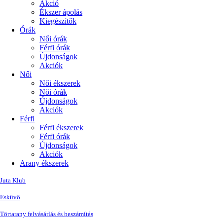
Akció
Ékszer ápolás
Kiegészítők
Órák
Női órák
Férfi órák
Újdonságok
Akciók
Női
Női ékszerek
Női órák
Újdonságok
Akciók
Férfi
Férfi ékszerek
Férfi órák
Újdonságok
Akciók
Arany ékszerek
Juta Klub
Esküvő
Törtarany felvásárlás és beszámítás