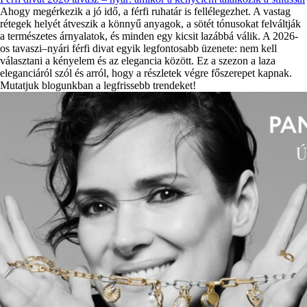
Ahogy megérkezik a jó idő, a férfi ruhatár is fellélegezhet. A vastag
rétegek helyét átveszik a könnyű anyagok, a sötét tónusokat felváltják
a természetes árnyalatok, és minden egy kicsit lazábbá válik. A 2026-
os tavaszi–nyári férfi divat egyik legfontosabb üzenete: nem kell
választani a kényelem és az elegancia között. Ez a szezon a laza
eleganciáról szól és arról, hogy a részletek végre főszerepet kapnak.
Mutatjuk blogunkban a legfrissebb trendeket!