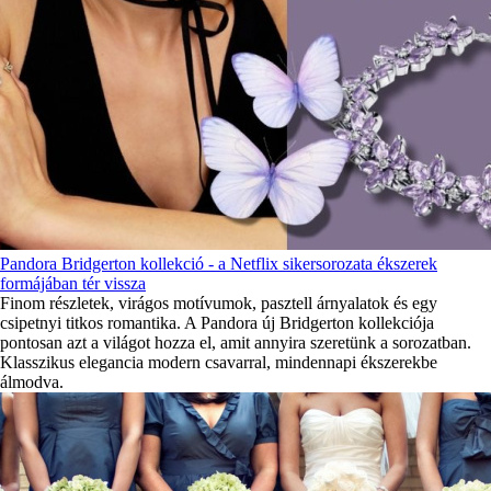
Pandora Bridgerton kollekció - a Netflix sikersorozata ékszerek
formájában tér vissza
Finom részletek, virágos motívumok, pasztell árnyalatok és egy
csipetnyi titkos romantika. A Pandora új Bridgerton kollekciója
pontosan azt a világot hozza el, amit annyira szeretünk a sorozatban.
Klasszikus elegancia modern csavarral, mindennapi ékszerekbe
álmodva.