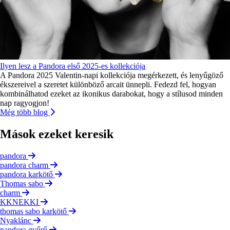
Ilyen lesz a Pandora első 2025-es kollekciója
A Pandora 2025 Valentin-napi kollekciója megérkezett, és lenyűgöző
ékszereivel a szeretet különböző arcait ünnepli. Fedezd fel, hogyan
kombinálhatod ezeket az ikonikus darabokat, hogy a stílusod minden
nap ragyogjon!
Még több blog
Mások ezeket keresik
pandora
pandora charm
pandora karkötő
Thomas sabo
charm
KKNEKKI
thomas sabo karkötő
Nyaklánc
pandora gyűrű