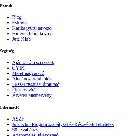
Extrák
Blog
Esküvő
Karikagyűrű tervező
Hírlevél feliratkozás
Juta Klub
Segítség
Ajánlott óra szervizek
GYIK
Méretmagyarázó
Általános tudnivalók
Ékszer tisztítási útmutató
Ékszerjavítás
Átvételi elismervény
Információ
ÁSZF
Juta Klub Programszabályzat és Részvételi Feltételek
Süti szabályzat
Adatkezelési tájékoztató