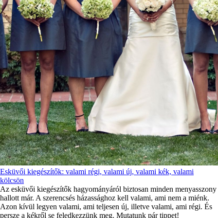
Esküvői kiegészítők: valami régi, valami új, valami kék, valami
kölcsön
Az esküvői kiegészítők hagyományáról biztosan minden menyasszony
hallott már. A szerencsés házassághoz kell valami, ami nem a miénk.
Azon kívül legyen valami, ami teljesen új, illetve valami, ami régi. És
persze a kékről se feledkezzünk meg. Mutatunk pár tippet!