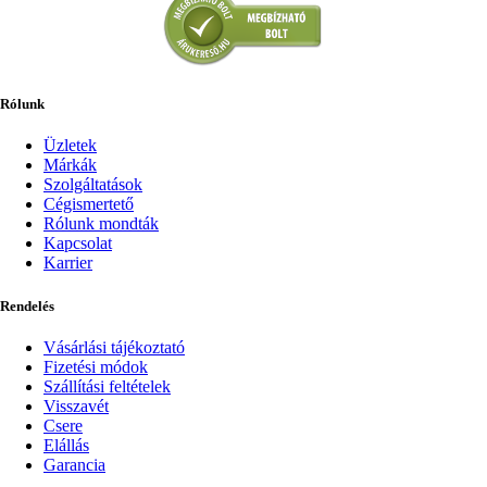
Rólunk
Üzletek
Márkák
Szolgáltatások
Cégismertető
Rólunk mondták
Kapcsolat
Karrier
Rendelés
Vásárlási tájékoztató
Fizetési módok
Szállítási feltételek
Visszavét
Csere
Elállás
Garancia