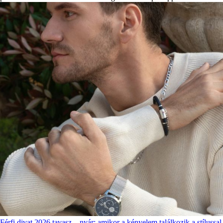
Férfi divat 2026 tavasz – nyár: amikor a kényelem találkozik a stílussal