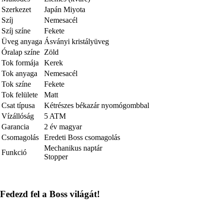
Szerkezet
Japán Miyota
Szíj
Nemesacél
Szíj színe
Fekete
Üveg anyaga
Ásványi kristályüveg
Óralap színe
Zöld
Tok formája
Kerek
Tok anyaga
Nemesacél
Tok színe
Fekete
Tok felülete
Matt
Csat típusa
Kétrészes békazár nyomógombbal
Vízállóság
5 ATM
Garancia
2 év magyar
Csomagolás
Eredeti Boss csomagolás
Mechanikus naptár
Funkció
Stopper
Fedezd fel a Boss világát!