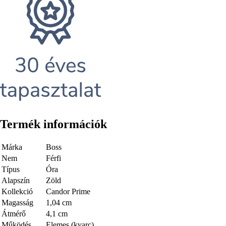
Termék információk
Márka
Boss
Nem
Férfi
Típus
Óra
Alapszín
Zöld
Kollekció
Candor Prime
Magasság
1,04 cm
Átmérő
4,1 cm
Működés
Elemes (kvarc)