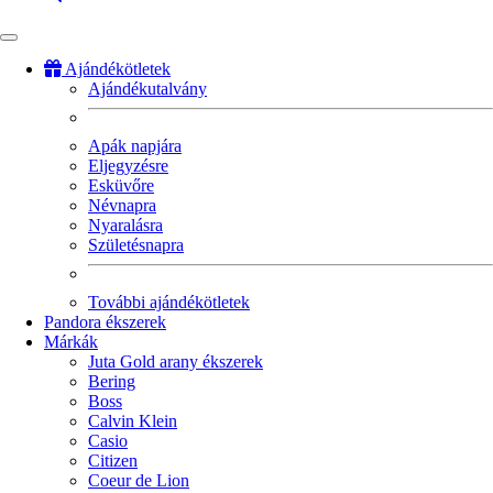
Ajándékötletek
Ajándékutalvány
Fő
navigáció
Apák napjára
Eljegyzésre
Esküvőre
Névnapra
Nyaralásra
Születésnapra
További ajándékötletek
Pandora ékszerek
Márkák
Juta Gold arany ékszerek
Bering
Boss
Calvin Klein
Casio
Citizen
Coeur de Lion