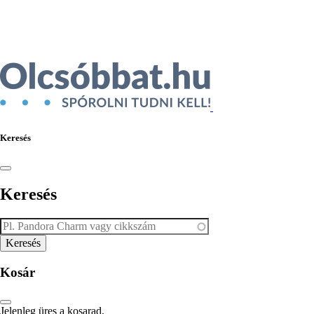
Ékszer az Árukeresőn
Keresés
Keresés
Kosár
Jelenleg üres a kosarad.