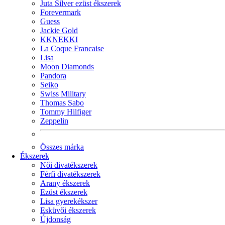
Juta Silver ezüst ékszerek
Forevermark
Guess
Jackie Gold
KKNEKKI
La Coque Francaise
Lisa
Moon Diamonds
Pandora
Seiko
Swiss Military
Thomas Sabo
Tommy Hilfiger
Zeppelin
Összes márka
Ékszerek
Női divatékszerek
Férfi divatékszerek
Arany ékszerek
Ezüst ékszerek
Lisa gyerekékszer
Esküvői ékszerek
Újdonság