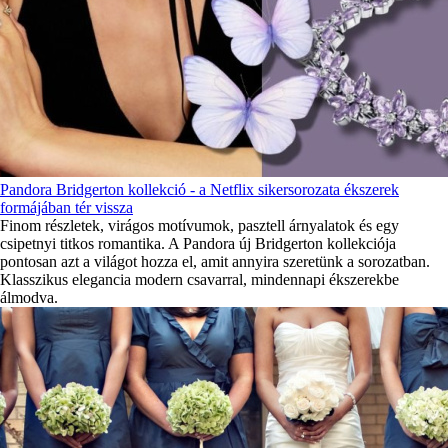
Pandora Bridgerton kollekció - a Netflix sikersorozata ékszerek
formájában tér vissza
Finom részletek, virágos motívumok, pasztell árnyalatok és egy
csipetnyi titkos romantika. A Pandora új Bridgerton kollekciója
pontosan azt a világot hozza el, amit annyira szeretünk a sorozatban.
Klasszikus elegancia modern csavarral, mindennapi ékszerekbe
álmodva.