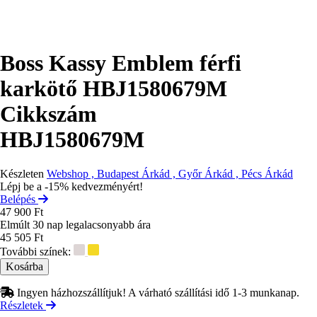
Boss Kassy Emblem férfi
karkötő HBJ1580679M
Cikkszám
HBJ1580679M
Készleten
Webshop , Budapest Árkád , Győr Árkád , Pécs Árkád
Lépj be a -15% kedvezményért!
Belépés
47 900 Ft
Elmúlt 30 nap legalacsonyabb ára
45 505 Ft
További színek:
Ingyen házhozszállítjuk! A várható szállítási idő 1-3 munkanap.
Részletek