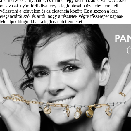
a természetes árnyalatok, és minden egy kicsit lazábbá válik. A 2026-
os tavaszi–nyári férfi divat egyik legfontosabb üzenete: nem kell
választani a kényelem és az elegancia között. Ez a szezon a laza
eleganciáról szól és arról, hogy a részletek végre főszerepet kapnak.
Mutatjuk blogunkban a legfrissebb trendeket!