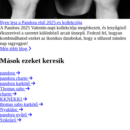
Ilyen lesz a Pandora első 2025-es kollekciója
A Pandora 2025 Valentin-napi kollekciója megérkezett, és lenyűgöző
ékszereivel a szeretet különböző arcait ünnepli. Fedezd fel, hogyan
kombinálhatod ezeket az ikonikus darabokat, hogy a stílusod minden
nap ragyogjon!
Még több blog
Mások ezeket keresik
pandora
pandora charm
pandora karkötő
Thomas sabo
charm
KKNEKKI
thomas sabo karkötő
Nyaklánc
pandora gyűrű
Szikrázó