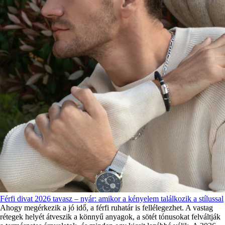
Férfi divat 2026 tavasz – nyár: amikor a kényelem találkozik a stílussal
Ahogy megérkezik a jó idő, a férfi ruhatár is fellélegezhet. A vastag
rétegek helyét átveszik a könnyű anyagok, a sötét tónusokat felváltják