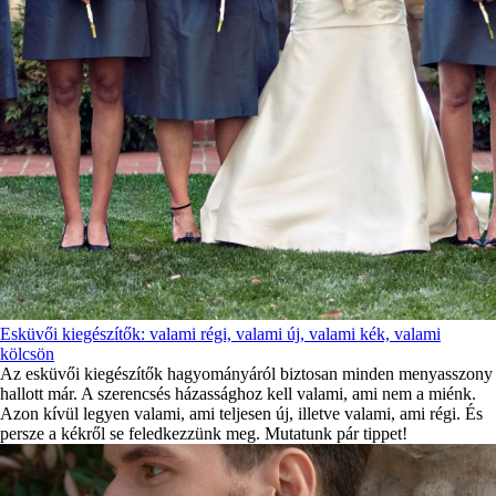
Esküvői kiegészítők: valami régi, valami új, valami kék, valami
kölcsön
Az esküvői kiegészítők hagyományáról biztosan minden menyasszony
hallott már. A szerencsés házassághoz kell valami, ami nem a miénk.
Azon kívül legyen valami, ami teljesen új, illetve valami, ami régi. És
persze a kékről se feledkezzünk meg. Mutatunk pár tippet!