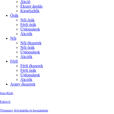
Akció
Ékszer ápolás
Kiegészítők
Órák
Női órák
Férfi órák
Újdonságok
Akciók
Női
Női ékszerek
Női órák
Újdonságok
Akciók
Férfi
Férfi ékszerek
Férfi órák
Újdonságok
Akciók
Arany ékszerek
Juta Klub
Esküvő
Törtarany felvásárlás és beszámítás