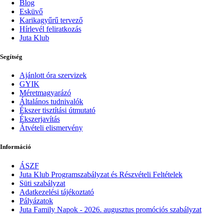
Blog
Esküvő
Karikagyűrű tervező
Hírlevél feliratkozás
Juta Klub
Segítség
Ajánlott óra szervizek
GYIK
Méretmagyarázó
Általános tudnivalók
Ékszer tisztítási útmutató
Ékszerjavítás
Átvételi elismervény
Információ
ÁSZF
Juta Klub Programszabályzat és Részvételi Feltételek
Süti szabályzat
Adatkezelési tájékoztató
Pályázatok
Juta Family Napok - 2026. augusztus promóciós szabályzat