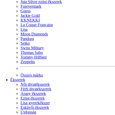
Juta Silver ezüst ékszerek
Forevermark
Guess
Jackie Gold
KKNEKKI
La Coque Francaise
Lisa
Moon Diamonds
Pandora
Seiko
Swiss Military
Thomas Sabo
Tommy Hilfiger
Zeppelin
Összes márka
Ékszerek
Női divatékszerek
Férfi divatékszerek
Arany ékszerek
Ezüst ékszerek
Lisa gyerekékszer
Esküvői ékszerek
Újdonság