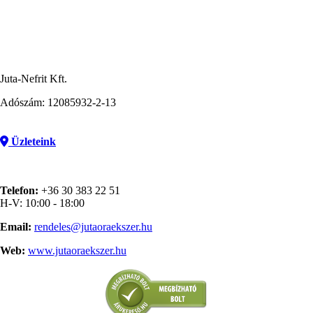
Juta-Nefrit Kft.
Adószám: 12085932-2-13
Üzleteink
Telefon:
+36 30 383 22 51
H-V: 10:00 - 18:00
Email:
rendeles@jutaoraekszer.hu
Web:
www.jutaoraekszer.hu