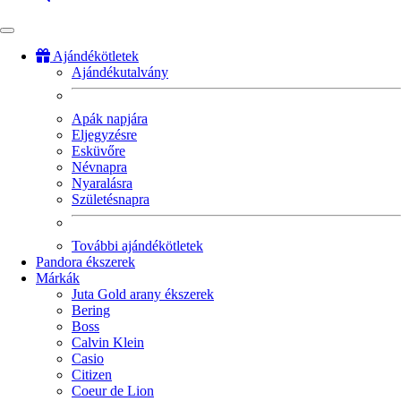
Ajándékötletek
Ajándékutalvány
Fő
navigáció
Apák napjára
Eljegyzésre
Esküvőre
Névnapra
Nyaralásra
Születésnapra
További ajándékötletek
Pandora ékszerek
Márkák
Juta Gold arany ékszerek
Bering
Boss
Calvin Klein
Casio
Citizen
Coeur de Lion