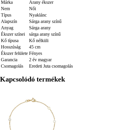
Márka
Arany ékszer
Nem
Női
Típus
Nyaklánc
Alapszín
Sárga arany színű
Anyag
Sárga arany
Ékszer színei
sárga arany színű
Kő típusa
Kő nélküli
Hosszúság
45 cm
Ékszer felülete
Fényes
Garancia
2 év magyar
Csomagolás
Eredeti Juta csomagolás
Kapcsolódó termékek
Kép