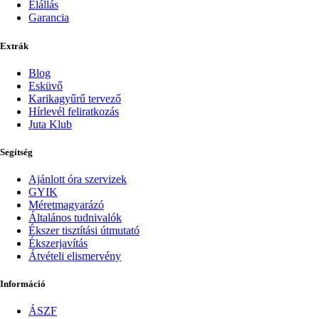
Elállás
Garancia
Extrák
Blog
Esküvő
Karikagyűrű tervező
Hírlevél feliratkozás
Juta Klub
Segítség
Ajánlott óra szervizek
GYIK
Méretmagyarázó
Általános tudnivalók
Ékszer tisztítási útmutató
Ékszerjavítás
Átvételi elismervény
Információ
ÁSZF