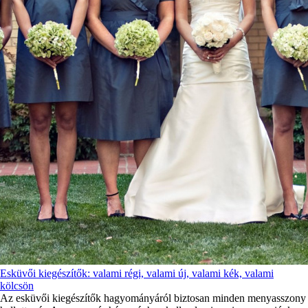
Esküvői kiegészítők: valami régi, valami új, valami kék, valami
kölcsön
Az esküvői kiegészítők hagyományáról biztosan minden menyasszony