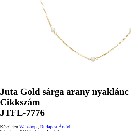
Juta Gold sárga arany nyaklánc
Cikkszám
JTFL-7776
Készleten
Webshop , Budapest Árkád