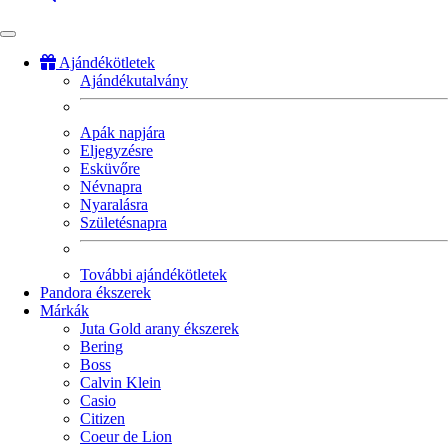
Ajándékötletek
Ajándékutalvány
Fő
navigáció
Apák napjára
Eljegyzésre
Esküvőre
Névnapra
Nyaralásra
Születésnapra
További ajándékötletek
Pandora ékszerek
Márkák
Juta Gold arany ékszerek
Bering
Boss
Calvin Klein
Casio
Citizen
Coeur de Lion