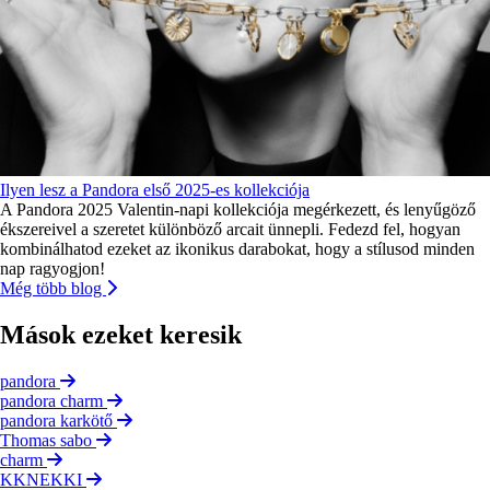
Ilyen lesz a Pandora első 2025-es kollekciója
A Pandora 2025 Valentin-napi kollekciója megérkezett, és lenyűgöző
ékszereivel a szeretet különböző arcait ünnepli. Fedezd fel, hogyan
kombinálhatod ezeket az ikonikus darabokat, hogy a stílusod minden
nap ragyogjon!
Még több blog
Mások ezeket keresik
pandora
pandora charm
pandora karkötő
Thomas sabo
charm
KKNEKKI