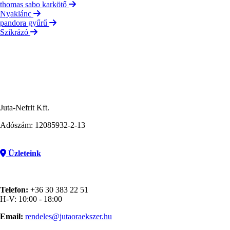
thomas sabo karkötő
Nyaklánc
pandora gyűrű
Szikrázó
Juta-Nefrit Kft.
Adószám: 12085932-2-13
Üzleteink
Telefon:
+36 30 383 22 51
H-V: 10:00 - 18:00
Email:
rendeles@jutaoraekszer.hu