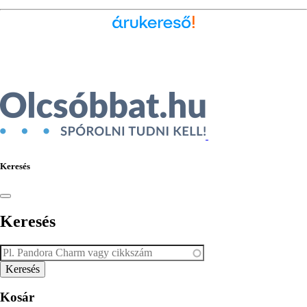
Ékszer az Árukeresőn
Keresés
Keresés
Kosár