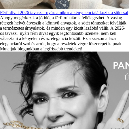
Férfi divat 2026 tavasz – nyár: amikor a kényelem találkozik a stílussal
Ahogy megérkezik a jó idő, a férfi ruhatár is fellélegezhet. A vastag
rétegek helyét átveszik a könnyű anyagok, a sötét tónusokat felváltják
a természetes árnyalatok, és minden egy kicsit lazábbá válik. A 2026-
os tavaszi–nyári férfi divat egyik legfontosabb üzenete: nem kell
választani a kényelem és az elegancia között. Ez a szezon a laza
eleganciáról szól és arról, hogy a részletek végre főszerepet kapnak.
Mutatjuk blogunkban a legfrissebb trendeket!