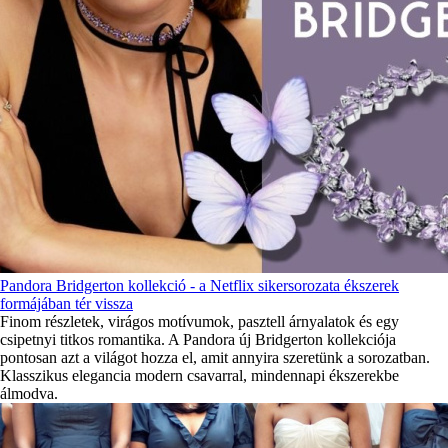
Pandora Bridgerton kollekció - a Netflix sikersorozata ékszerek
formájában tér vissza
Finom részletek, virágos motívumok, pasztell árnyalatok és egy
csipetnyi titkos romantika. A Pandora új Bridgerton kollekciója
pontosan azt a világot hozza el, amit annyira szeretünk a sorozatban.
Klasszikus elegancia modern csavarral, mindennapi ékszerekbe
álmodva.