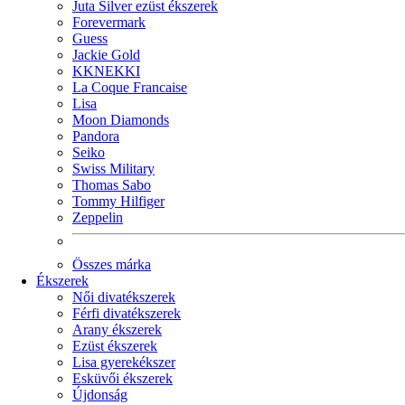
Juta Silver ezüst ékszerek
Forevermark
Guess
Jackie Gold
KKNEKKI
La Coque Francaise
Lisa
Moon Diamonds
Pandora
Seiko
Swiss Military
Thomas Sabo
Tommy Hilfiger
Zeppelin
Összes márka
Ékszerek
Női divatékszerek
Férfi divatékszerek
Arany ékszerek
Ezüst ékszerek
Lisa gyerekékszer
Esküvői ékszerek
Újdonság