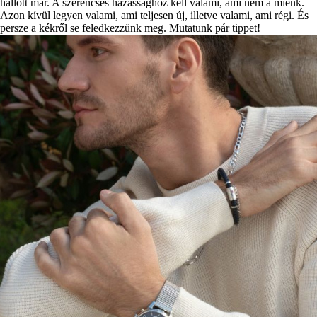
hallott már. A szerencsés házassághoz kell valami, ami nem a miénk.
Azon kívül legyen valami, ami teljesen új, illetve valami, ami régi. És
persze a kékről se feledkezzünk meg. Mutatunk pár tippet!