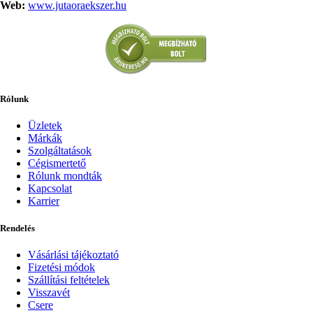
Web:
www.jutaoraekszer.hu
Rólunk
Üzletek
Márkák
Szolgáltatások
Cégismertető
Rólunk mondták
Kapcsolat
Karrier
Rendelés
Vásárlási tájékoztató
Fizetési módok
Szállítási feltételek
Visszavét
Csere