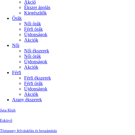
Akció
Ékszer ápolás
Kiegészítők
Órák
Női órák
Férfi órák
Újdonságok
Akciók
Női
Női ékszerek
Női órák
Újdonságok
Akciók
Férfi
Férfi ékszerek
Férfi órák
Újdonságok
Akciók
Arany ékszerek
Juta Klub
Esküvő
Törtarany felvásárlás és beszámítás