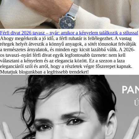
Férfi divat 2026 tavasz – nyár: amikor a kényelem találkozik a stílussal
Ahogy megérkezik a jó idő, a férfi ruhatár is fellélegezhet. A vastag
rétegek helyét átveszik a könnyű anyagok, a sötét tónusokat felváltják
a természetes árnyalatok, és minden egy kicsit lazábbá válik. A 2026-
os tavaszi–nyári férfi divat egyik legfontosabb üzenete: nem kell
választani a kényelem és az elegancia között. Ez a szezon a laza
eleganciáról szól és arról, hogy a részletek végre főszerepet kapnak.
Mutatjuk blogunkban a legfrissebb trendeket!