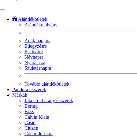
Ajándékötletek
Ajándékutalvány
Fő
navigáció
Apák napjára
Eljegyzésre
Esküvőre
Névnapra
Nyaralásra
Születésnapra
További ajándékötletek
Pandora ékszerek
Márkák
Juta Gold arany ékszerek
Bering
Boss
Calvin Klein
Casio
Citizen
Coeur de Lion