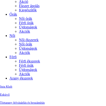
Akció
Ékszer ápolás
Kiegészítők
Órák
Női órák
Férfi órák
Újdonságok
Akciók
Női
Női ékszerek
Női órák
Újdonságok
Akciók
Férfi
Férfi ékszerek
Férfi órák
Újdonságok
Akciók
Arany ékszerek
Juta Klub
Esküvő
Törtarany felvásárlás és beszámítás