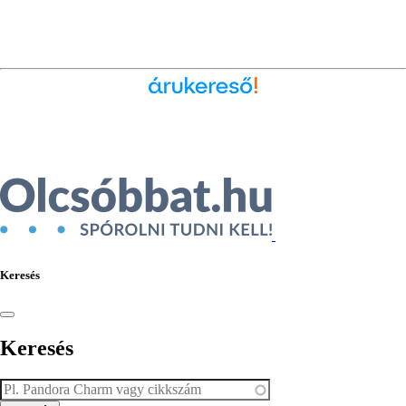
Ékszer az Árukeresőn
Keresés
Keresés