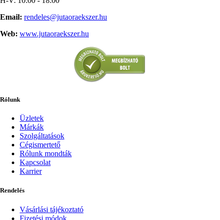
H-V: 10:00 - 18:00
Email:
rendeles@jutaoraekszer.hu
Web:
www.jutaoraekszer.hu
Rólunk
Üzletek
Márkák
Szolgáltatások
Cégismertető
Rólunk mondták
Kapcsolat
Karrier
Rendelés
Vásárlási tájékoztató
Fizetési módok