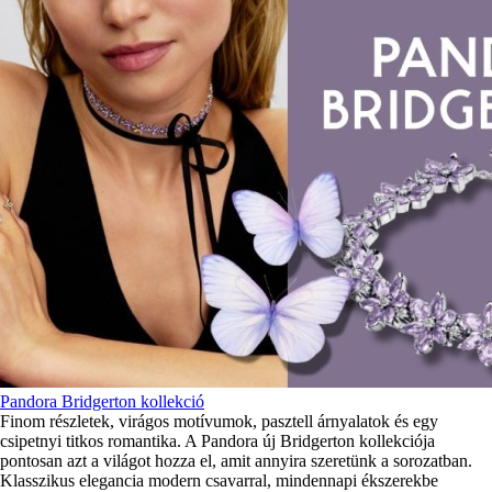
Pandora Bridgerton kollekció
Finom részletek, virágos motívumok, pasztell árnyalatok és egy
csipetnyi titkos romantika. A Pandora új Bridgerton kollekciója
pontosan azt a világot hozza el, amit annyira szeretünk a sorozatban.
Klasszikus elegancia modern csavarral, mindennapi ékszerekbe