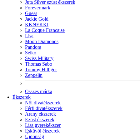
Juta Silver ezüst ékszerek
Forevermark
Guess
Jackie Gold
KKNEKKI
La Coque Francaise
Lisa
Moon Diamonds
Pandora
Seiko
Swiss Military
Thomas Sabo
Tommy Hilfiger
Zeppelin
Összes márka
Ékszerek
Női divatékszerek
Férfi divatékszerek
Arany ékszerek
Ezüst ékszerek
Lisa gyerekékszer
Esküvői ékszerek
Újdonság