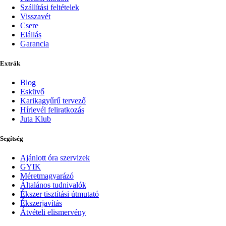
Szállítási feltételek
Visszavét
Csere
Elállás
Garancia
Extrák
Blog
Esküvő
Karikagyűrű tervező
Hírlevél feliratkozás
Juta Klub
Segítség
Ajánlott óra szervizek
GYIK
Méretmagyarázó
Általános tudnivalók
Ékszer tisztítási útmutató
Ékszerjavítás
Átvételi elismervény