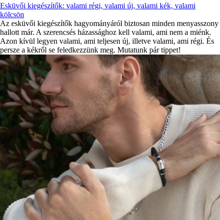
Esküvői kiegészítők: valami régi, valami új, valami kék, valami
kölcsön
Az esküvői kiegészítők hagyományáról biztosan minden menyasszony
hallott már. A szerencsés házassághoz kell valami, ami nem a miénk.
Azon kívül legyen valami, ami teljesen új, illetve valami, ami régi. És
persze a kékről se feledkezzünk meg. Mutatunk pár tippet!