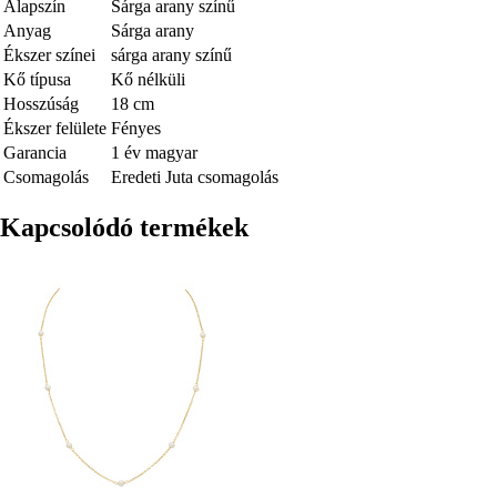
Alapszín
Sárga arany színű
Anyag
Sárga arany
Ékszer színei
sárga arany színű
Kő típusa
Kő nélküli
Hosszúság
18 cm
Ékszer felülete
Fényes
Garancia
1 év magyar
Csomagolás
Eredeti Juta csomagolás
Kapcsolódó termékek
Kép