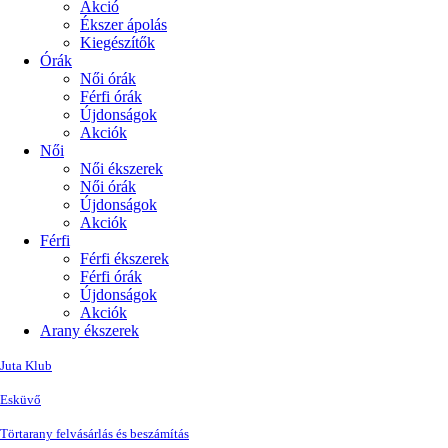
Akció
Ékszer ápolás
Kiegészítők
Órák
Női órák
Férfi órák
Újdonságok
Akciók
Női
Női ékszerek
Női órák
Újdonságok
Akciók
Férfi
Férfi ékszerek
Férfi órák
Újdonságok
Akciók
Arany ékszerek
Juta Klub
Esküvő
Törtarany felvásárlás és beszámítás