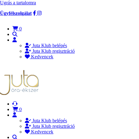
Ugrás a tartalomra
Ügyfélszolgálat
0
Juta Klub belépés
Juta Klub regisztráció
Kedvencek
0
Juta Klub belépés
Juta Klub regisztráció
Kedvencek