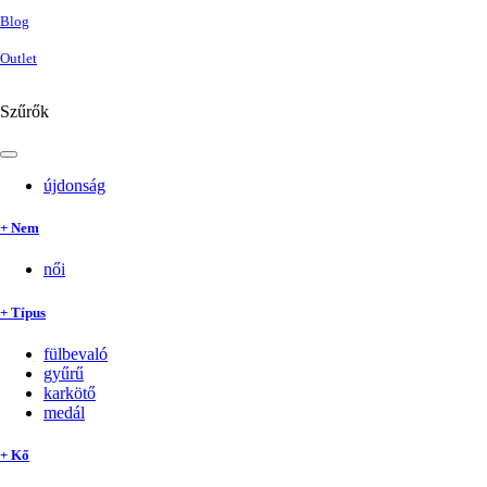
Blog
Outlet
Szűrők
újdonság
+ Nem
női
+ Típus
fülbevaló
gyűrű
karkötő
medál
+ Kő