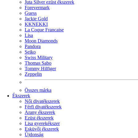
Juta Silver ezüst ékszerek
Forevermark
Guess
Jackie Gold
KKNEKKI
La Coque Francaise
Lisa
Moon Diamonds
Pandora
Seiko
Swiss Military
Thomas Sabo
Tommy Hilfiger
Zeppelin
Összes márka
Ékszerek
Női divatékszerek
Férfi divatékszerek
Arany ékszerek
Ezüst ékszerek
Lisa gyerekékszer
Esküvői ékszerek
Újdonság