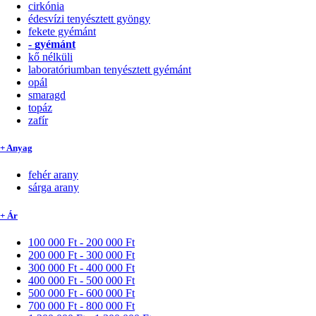
cirkónia
édesvízi tenyésztett gyöngy
fekete gyémánt
-
gyémánt
kő nélküli
laboratóriumban tenyésztett gyémánt
opál
smaragd
topáz
zafír
+ Anyag
fehér arany
sárga arany
+ Ár
100 000 Ft - 200 000 Ft
200 000 Ft - 300 000 Ft
300 000 Ft - 400 000 Ft
400 000 Ft - 500 000 Ft
500 000 Ft - 600 000 Ft
700 000 Ft - 800 000 Ft