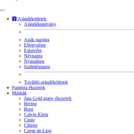
Ajándékötletek
Ajándékutalvány
Fő
navigáció
Apák napjára
Eljegyzésre
Esküvőre
Névnapra
Nyaralásra
Születésnapra
További ajándékötletek
Pandora ékszerek
Márkák
Juta Gold arany ékszerek
Bering
Boss
Calvin Klein
Casio
Citizen
Coeur de Lion