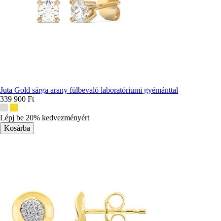
Juta Gold sárga arany fülbevaló laboratóriumi gyémánttal
339 900 Ft
További
színek:
Lépj be 20% kedvezményért