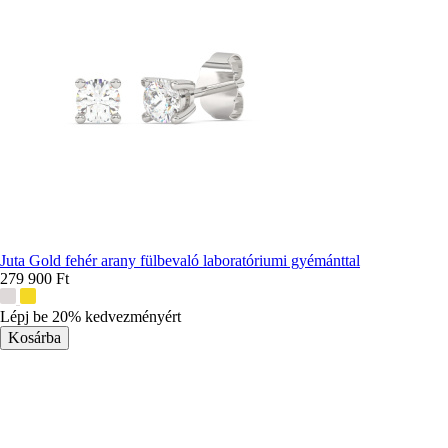
Juta Gold fehér arany fülbevaló laboratóriumi gyémánttal
279 900 Ft
További
színek:
Lépj be 20% kedvezményért