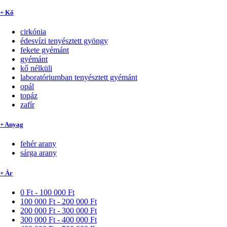
+ Kő
cirkónia
édesvízi tenyésztett gyöngy
fekete gyémánt
gyémánt
kő nélküli
laboratóriumban tenyésztett gyémánt
opál
topáz
zafír
+ Anyag
fehér arany
sárga arany
+ Ár
0 Ft - 100 000 Ft
100 000 Ft - 200 000 Ft
200 000 Ft - 300 000 Ft
300 000 Ft - 400 000 Ft