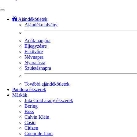
Ajándékötletek
Ajándékutalvány
Fő
navigáció
Apák napjára
Eljegyzésre
Esküvőre
Névnapra
Nyaralásra
Születésnapra
További ajándékötletek
Pandora ékszerek
Márkák
Juta Gold arany ékszerek
Bering
Boss
Calvin Klein
Casio
Citizen
Coeur de Lion