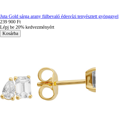
Juta Gold sárga arany fülbevaló édesvízi tenyésztett gyönggyel
239 900 Ft
Lépj be 20% kedvezményért