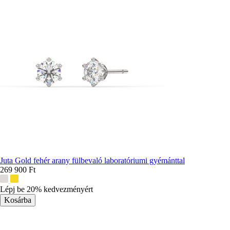
Juta Gold fehér arany fülbevaló laboratóriumi gyémánttal
269 900 Ft
További
színek:
Lépj be 20% kedvezményért