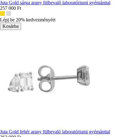
Juta Gold sárga arany fülbevaló laboratóriumi gyémánttal
257 000 Ft
További
színek:
Lépj be 20% kedvezményért
Juta Gold fehér arany fülbevaló laboratóriumi gyémánttal