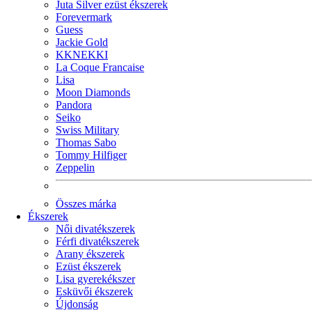
Juta Silver ezüst ékszerek
Forevermark
Guess
Jackie Gold
KKNEKKI
La Coque Francaise
Lisa
Moon Diamonds
Pandora
Seiko
Swiss Military
Thomas Sabo
Tommy Hilfiger
Zeppelin
Összes márka
Ékszerek
Női divatékszerek
Férfi divatékszerek
Arany ékszerek
Ezüst ékszerek
Lisa gyerekékszer
Esküvői ékszerek
Újdonság