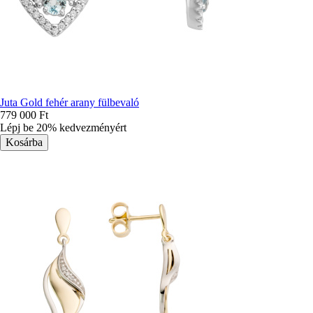
Juta Gold fehér arany fülbevaló
779 000 Ft
Lépj be 20% kedvezményért