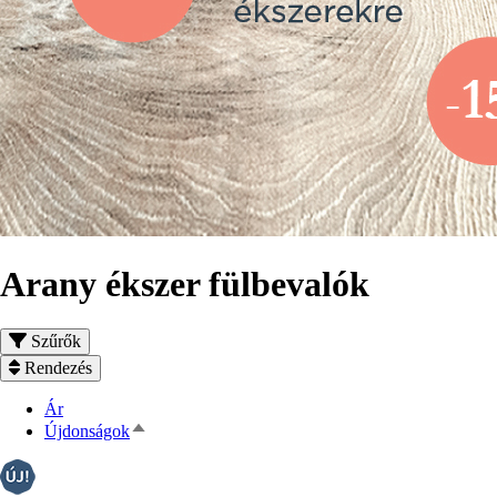
Arany ékszer fülbevalók
Szűrők
Rendezés
Ár
Csökkenő
Újdonságok
rendezés