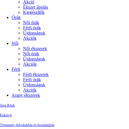
Akció
Ékszer ápolás
Kiegészítők
Órák
Női órák
Férfi órák
Újdonságok
Akciók
Női
Női ékszerek
Női órák
Újdonságok
Akciók
Férfi
Férfi ékszerek
Férfi órák
Újdonságok
Akciók
Arany ékszerek
Juta Klub
Esküvő
Törtarany felvásárlás és beszámítás