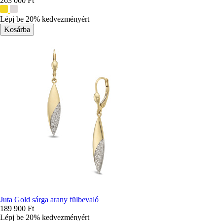
263 000 Ft
További
színek:
Lépj be 20% kedvezményért
Juta Gold sárga arany fülbevaló
189 900 Ft
Lépj be 20% kedvezményért