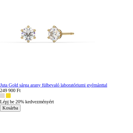
Juta Gold sárga arany fülbevaló laboratóriumi gyémánttal
249 900 Ft
További
színek:
Lépj be 20% kedvezményért