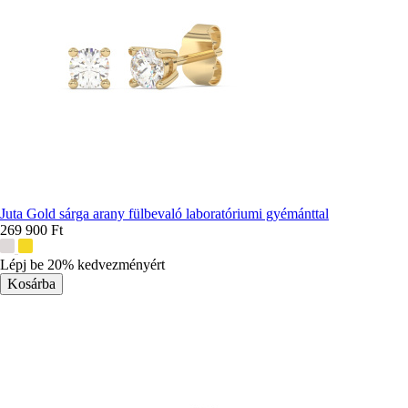
Juta Gold sárga arany fülbevaló laboratóriumi gyémánttal
269 900 Ft
További
színek:
Lépj be 20% kedvezményért