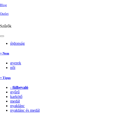
Blog
Outlet
Szűrők
újdonság
+ Nem
gyerek
női
+ Típus
-
fülbevaló
gyűrű
karkötő
medál
nyaklánc
nyaklánc és medál