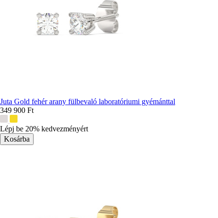
Juta Gold fehér arany fülbevaló laboratóriumi gyémánttal
349 900 Ft
További
színek:
Lépj be 20% kedvezményért