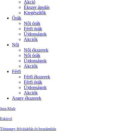
Akció
Ékszer ápolás
Kiegészítők
Órák
Női órák
Férfi órák
Újdonságok
Akciók
Női
Női ékszerek
Női órák
Újdonságok
Akciók
Férfi
Férfi ékszerek
Férfi órák
Újdonságok
Akciók
Arany ékszerek
Juta Klub
Esküvő
Törtarany felvásárlás és beszámítás