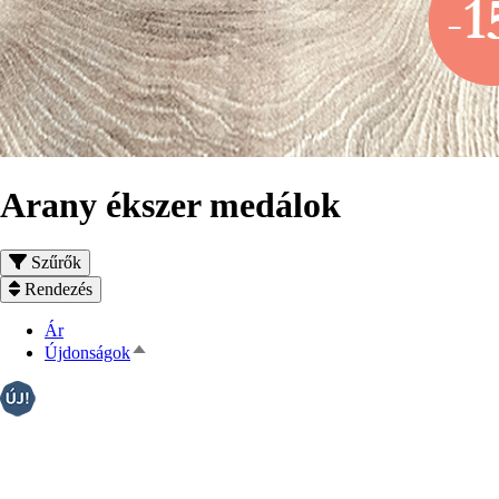
Arany ékszer medálok
Szűrők
Rendezés
Ár
Csökkenő
Újdonságok
rendezés