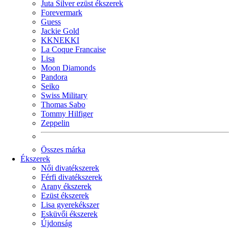
Juta Silver ezüst ékszerek
Forevermark
Guess
Jackie Gold
KKNEKKI
La Coque Francaise
Lisa
Moon Diamonds
Pandora
Seiko
Swiss Military
Thomas Sabo
Tommy Hilfiger
Zeppelin
Összes márka
Ékszerek
Női divatékszerek
Férfi divatékszerek
Arany ékszerek
Ezüst ékszerek
Lisa gyerekékszer
Esküvői ékszerek
Újdonság