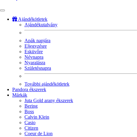
Ajándékötletek
Ajándékutalvány
Fő
navigáció
Apák napjára
Eljegyzésre
Esküvőre
Névnapra
Nyaralásra
Születésnapra
További ajándékötletek
Pandora ékszerek
Márkák
Juta Gold arany ékszerek
Bering
Boss
Calvin Klein
Casio
Citizen
Coeur de Lion