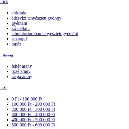
+ Kő
cirkónia
édesvízi tenyésztett gyöngy
gyémánt
kő nélküli
laboratóriumban tenyésztett gyémánt
smaragd
topáz
+ Anyag
fehér arany
rozé arany
sárga arany
+ Ár
0 Ft - 100 000 Ft
100 000 Ft - 200 000 Ft
200 000 Ft - 300 000 Ft
300 000 Ft - 400 000 Ft
400 000 Ft - 500 000 Ft
500 000 Ft - 600 000 Ft