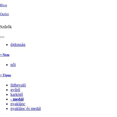
Blog
Outlet
Szűrők
újdonság
+ Nem
női
+ Típus
fülbevaló
gyűrű
karkötő
-
medál
nyaklánc
nyaklánc és medál