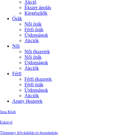
Akció
Ékszer ápolás
Kiegészítők
Órák
Női órák
Férfi órák
Újdonságok
Akciók
Női
Női ékszerek
Női órák
Újdonságok
Akciók
Férfi
Férfi ékszerek
Férfi órák
Újdonságok
Akciók
Arany ékszerek
Juta Klub
Esküvő
Törtarany felvásárlás és beszámítás