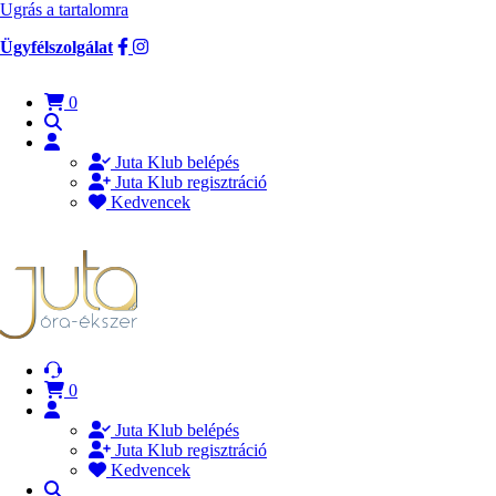
Ugrás a tartalomra
Ügyfélszolgálat
0
Juta Klub belépés
Juta Klub regisztráció
Kedvencek
0
Juta Klub belépés
Juta Klub regisztráció
Kedvencek