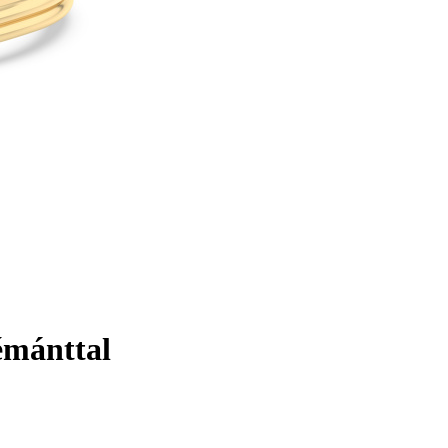
émánttal