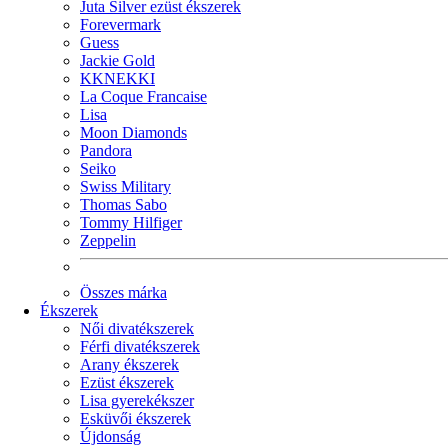
Juta Silver ezüst ékszerek
Forevermark
Guess
Jackie Gold
KKNEKKI
La Coque Francaise
Lisa
Moon Diamonds
Pandora
Seiko
Swiss Military
Thomas Sabo
Tommy Hilfiger
Zeppelin
Összes márka
Ékszerek
Női divatékszerek
Férfi divatékszerek
Arany ékszerek
Ezüst ékszerek
Lisa gyerekékszer
Esküvői ékszerek
Újdonság