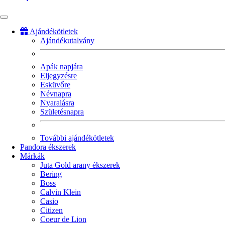
Ajándékötletek
Ajándékutalvány
Fő
navigáció
Apák napjára
Eljegyzésre
Esküvőre
Névnapra
Nyaralásra
Születésnapra
További ajándékötletek
Pandora ékszerek
Márkák
Juta Gold arany ékszerek
Bering
Boss
Calvin Klein
Casio
Citizen
Coeur de Lion