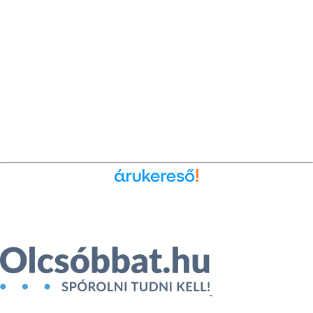
Ékszer az Árukeresőn