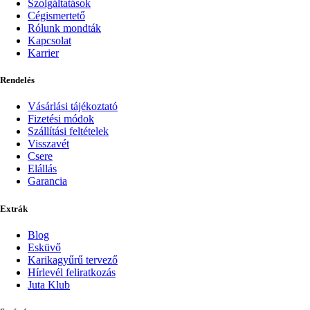
Szolgáltatások
Cégismertető
Rólunk mondták
Kapcsolat
Karrier
Rendelés
Vásárlási tájékoztató
Fizetési módok
Szállítási feltételek
Visszavét
Csere
Elállás
Garancia
Extrák
Blog
Esküvő
Karikagyűrű tervező
Hírlevél feliratkozás
Juta Klub