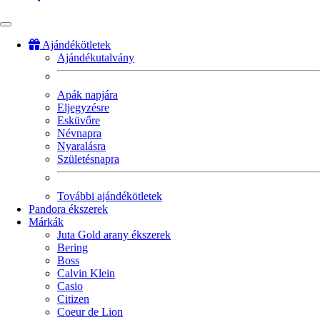
Ajándékötletek
Ajándékutalvány
Fő
navigáció
Apák napjára
Eljegyzésre
Esküvőre
Névnapra
Nyaralásra
Születésnapra
További ajándékötletek
Pandora ékszerek
Márkák
Juta Gold arany ékszerek
Bering
Boss
Calvin Klein
Casio
Citizen
Coeur de Lion