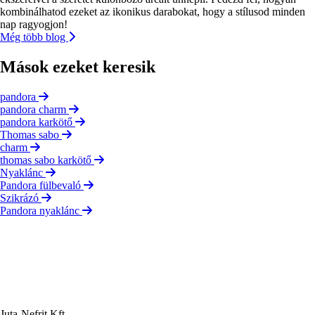
kombinálhatod ezeket az ikonikus darabokat, hogy a stílusod minden
nap ragyogjon!
Még több blog
Mások ezeket keresik
pandora
pandora charm
pandora karkötő
Thomas sabo
charm
thomas sabo karkötő
Nyaklánc
Pandora fülbevaló
Szikrázó
Pandora nyaklánc
Juta-Nefrit Kft.