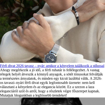
Férfi divat 2026 tavasz – nyár: amikor a kényelem találkozik a stílussal
Ahogy megérkezik a jó idő, a férfi ruhatár is fellélegezhet. A vastag
rétegek helyét átveszik a könnyű anyagok, a sötét tónusokat felváltják
a természetes árnyalatok, és minden egy kicsit lazábbá válik. A 2026-
os tavaszi–nyári férfi divat egyik legfontosabb üzenete: nem kell
választani a kényelem és az elegancia között. Ez a szezon a laza
eleganciáról szól és arról, hogy a részletek végre főszerepet kapnak.
Mutatjuk blogunkban a legfrissebb trendeket!