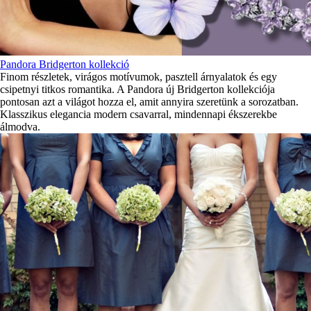
Pandora Bridgerton kollekció
Finom részletek, virágos motívumok, pasztell árnyalatok és egy
csipetnyi titkos romantika. A Pandora új Bridgerton kollekciója
pontosan azt a világot hozza el, amit annyira szeretünk a sorozatban.
Klasszikus elegancia modern csavarral, mindennapi ékszerekbe
álmodva.