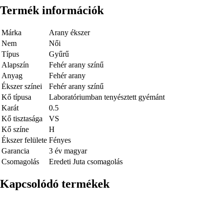
Termék információk
Márka
Arany ékszer
Nem
Női
Típus
Gyűrű
Alapszín
Fehér arany színű
Anyag
Fehér arany
Ékszer színei
Fehér arany színű
Kő típusa
Laboratóriumban tenyésztett gyémánt
Karát
0.5
Kő tisztasága
VS
Kő színe
H
Ékszer felülete
Fényes
Garancia
3 év magyar
Csomagolás
Eredeti Juta csomagolás
Kapcsolódó termékek
Kép