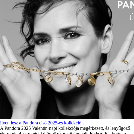
Ilyen lesz a Pandora első 2025-es kollekciója
A Pandora 2025 Valentin-napi kollekciója megérkezett, és lenyűgöző
ékszereivel a szeretet különböző arcait ünnepli. Fedezd fel, hogyan