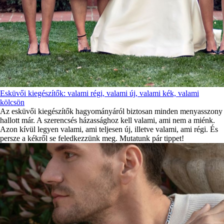
Esküvői kiegészítők: valami régi, valami új, valami kék, valami
kölcsön
Az esküvői kiegészítők hagyományáról biztosan minden menyasszony
hallott már. A szerencsés házassághoz kell valami, ami nem a miénk.
Azon kívül legyen valami, ami teljesen új, illetve valami, ami régi. És
persze a kékről se feledkezzünk meg. Mutatunk pár tippet!