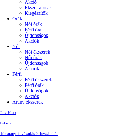
Akció
Ékszer ápolás
Kiegészítők
Órák
Női órák
Férfi órák
Újdonságok
Akciók
Női
Női ékszerek
Női órák
Újdonságok
Akciók
Férfi
Férfi ékszerek
Férfi órák
Újdonságok
Akciók
Arany ékszerek
Juta Klub
Esküvő
Törtarany felvásárlás és beszámítás