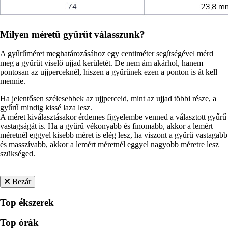
Milyen méretű gyűrűt válasszunk?
A gyűrűméret meghatározásához egy centiméter segítségével mérd
meg a gyűrűt viselő ujjad kerületét. De nem ám akárhol, hanem
pontosan az ujjperceknél, hiszen a gyűrűnek ezen a ponton is át kell
mennie.
Ha jelentősen szélesebbek az ujjperceid, mint az ujjad többi része, a
gyűrű mindig kissé laza lesz.
A méret kiválasztásakor érdemes figyelembe venned a választott gyűrű
vastagságát is. Ha a gyűrű vékonyabb és finomabb, akkor a lemért
méretnél eggyel kisebb méret is elég lesz, ha viszont a gyűrű vastagabb
és masszívabb, akkor a lemért méretnél eggyel nagyobb méretre lesz
szükséged.
Bezár
Top ékszerek
Top órák