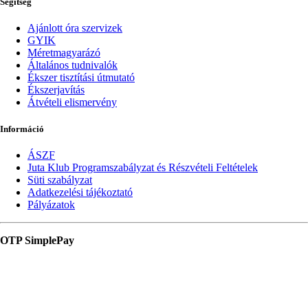
Segítség
Ajánlott óra szervizek
GYIK
Méretmagyarázó
Általános tudnivalók
Ékszer tisztítási útmutató
Ékszerjavítás
Átvételi elismervény
Információ
ÁSZF
Juta Klub Programszabályzat és Részvételi Feltételek
Süti szabályzat
Adatkezelési tájékoztató
Pályázatok
OTP SimplePay