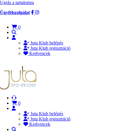
Ugrás a tartalomra
Ügyfélszolgálat
0
Juta Klub belépés
Juta Klub regisztráció
Kedvencek
0
Juta Klub belépés
Juta Klub regisztráció
Kedvencek