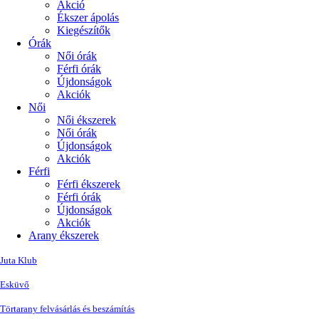
Akció
Ékszer ápolás
Kiegészítők
Órák
Női órák
Férfi órák
Újdonságok
Akciók
Női
Női ékszerek
Női órák
Újdonságok
Akciók
Férfi
Férfi ékszerek
Férfi órák
Újdonságok
Akciók
Arany ékszerek
Juta Klub
Esküvő
Törtarany felvásárlás és beszámítás