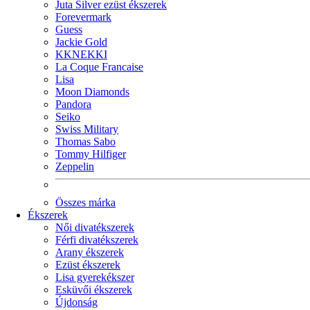
Juta Silver ezüst ékszerek
Forevermark
Guess
Jackie Gold
KKNEKKI
La Coque Francaise
Lisa
Moon Diamonds
Pandora
Seiko
Swiss Military
Thomas Sabo
Tommy Hilfiger
Zeppelin
Összes márka
Ékszerek
Női divatékszerek
Férfi divatékszerek
Arany ékszerek
Ezüst ékszerek
Lisa gyerekékszer
Esküvői ékszerek
Újdonság