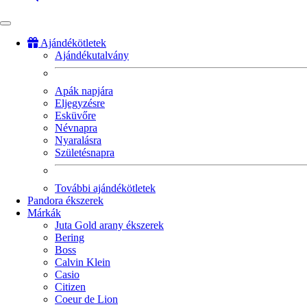
Ajándékötletek
Ajándékutalvány
Fő
navigáció
Apák napjára
Eljegyzésre
Esküvőre
Névnapra
Nyaralásra
Születésnapra
További ajándékötletek
Pandora ékszerek
Márkák
Juta Gold arany ékszerek
Bering
Boss
Calvin Klein
Casio
Citizen
Coeur de Lion