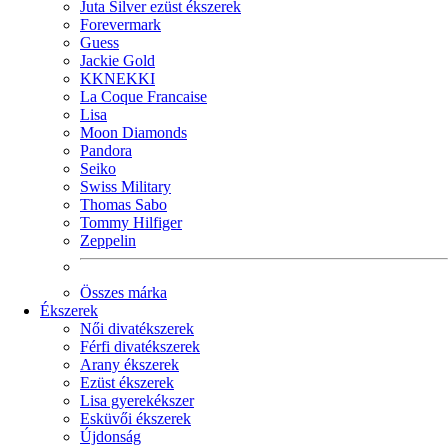
Juta Silver ezüst ékszerek
Forevermark
Guess
Jackie Gold
KKNEKKI
La Coque Francaise
Lisa
Moon Diamonds
Pandora
Seiko
Swiss Military
Thomas Sabo
Tommy Hilfiger
Zeppelin
Összes márka
Ékszerek
Női divatékszerek
Férfi divatékszerek
Arany ékszerek
Ezüst ékszerek
Lisa gyerekékszer
Esküvői ékszerek
Újdonság