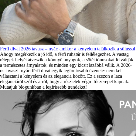
Férfi divat 2026 tavasz – nyár: amikor a kényelem találkozik a stílussal
Ahogy megérkezik a jó idő, a férfi ruhatár is fellélegezhet. A vastag
rétegek helyét átveszik a könnyű anyagok, a sötét tónusokat felváltják
a természetes árnyalatok, és minden egy kicsit lazábbá válik. A 2026-
os tavaszi–nyári férfi divat egyik legfontosabb üzenete: nem kell
választani a kényelem és az elegancia között. Ez a szezon a laza
eleganciáról szól és arról, hogy a részletek végre főszerepet kapnak.
Mutatjuk blogunkban a legfrissebb trendeket!