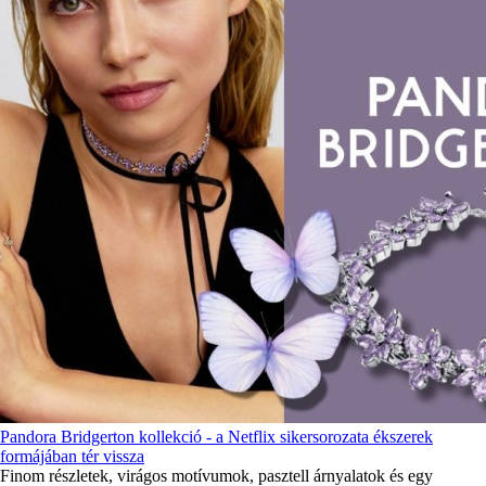
Pandora Bridgerton kollekció - a Netflix sikersorozata ékszerek
formájában tér vissza
Finom részletek, virágos motívumok, pasztell árnyalatok és egy