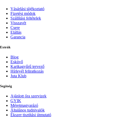
Vásárlási tájékoztató
Fizetési módok
Szállítási feltételek
Visszavét
Csere
Elállás
Garancia
Extrák
Blog
Esküvő
Karikagyűrű tervező
Hírlevél feliratkozás
Juta Klub
Segítség
Ajánlott óra szervizek
GYIK
Méretmagyarázó
Általános tudnivalók
Ékszer tisztítási útmutató