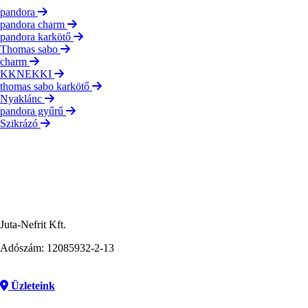
pandora
pandora charm
pandora karkötő
Thomas sabo
charm
KKNEKKI
thomas sabo karkötő
Nyaklánc
pandora gyűrű
Szikrázó
Juta-Nefrit Kft.
Adószám: 12085932-2-13
Üzleteink