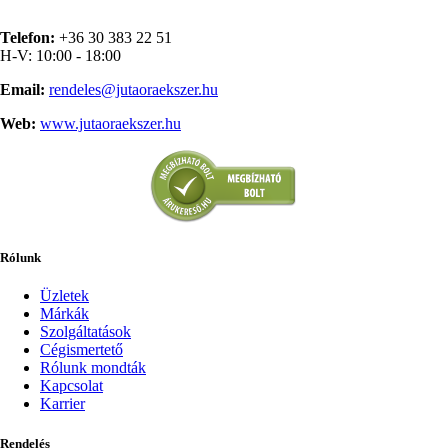
Telefon:
+36 30 383 22 51
H-V: 10:00 - 18:00
Email:
rendeles@jutaoraekszer.hu
Web:
www.jutaoraekszer.hu
Rólunk
Üzletek
Márkák
Szolgáltatások
Cégismertető
Rólunk mondták
Kapcsolat
Karrier
Rendelés