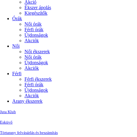
Akció
Ékszer ápolás
Kiegészítők
Órák
Női órák
Férfi órák
Újdonságok
Akciók
Női
Női ékszerek
Női órák
Újdonságok
Akciók
Férfi
Férfi ékszerek
Férfi órák
Újdonságok
Akciók
Arany ékszerek
Juta Klub
Esküvő
Törtarany felvásárlás és beszámítás