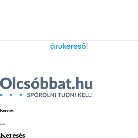
Ékszer az Árukeresőn
Keresés
Keresés