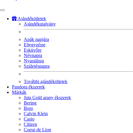
Ajándékötletek
Ajándékutalvány
Fő
navigáció
Apák napjára
Eljegyzésre
Esküvőre
Névnapra
Nyaralásra
Születésnapra
További ajándékötletek
Pandora ékszerek
Márkák
Juta Gold arany ékszerek
Bering
Boss
Calvin Klein
Casio
Citizen
Coeur de Lion