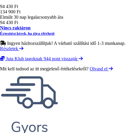
Ár
94 430 Ft
134 900 Ft
Elmúlt 30 nap legalacsonyabb ára
94 430 Ft
Nincs raktáron
Értesítést kérek, ha újra elérhető
Ingyen házhozszállítjuk! A várható szállítási idő 1-3 munkanap.
Részletek
Juta Klub tagoknak 944 pont visszajár
Mit kell tudnod az itt megjelenő értékelésekről?
Olvasd el