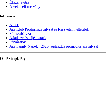
Ékszerjavítás
Átvételi elismervény
Információ
ÁSZF
Juta Klub Programszabályzat és Részvételi Feltételek
Süti szabályzat
Adatkezelési tájékoztató
Pályázatok
Juta Family Napok - 2026. augusztus promóciós szabályzat
OTP SimplePay