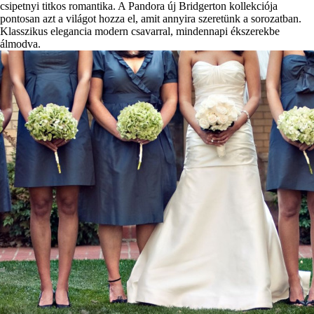
csipetnyi titkos romantika. A Pandora új Bridgerton kollekciója
pontosan azt a világot hozza el, amit annyira szeretünk a sorozatban.
Klasszikus elegancia modern csavarral, mindennapi ékszerekbe
álmodva.