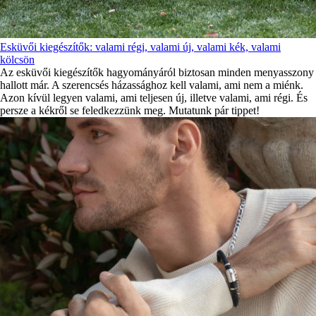
Esküvői kiegészítők: valami régi, valami új, valami kék, valami
kölcsön
Az esküvői kiegészítők hagyományáról biztosan minden menyasszony
hallott már. A szerencsés házassághoz kell valami, ami nem a miénk.
Azon kívül legyen valami, ami teljesen új, illetve valami, ami régi. És
persze a kékről se feledkezzünk meg. Mutatunk pár tippet!