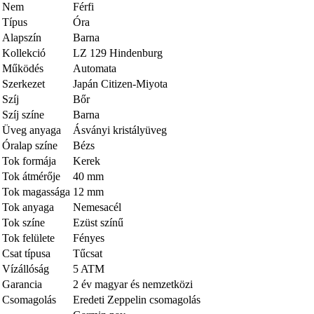
Nem
Férfi
Típus
Óra
Alapszín
Barna
Kollekció
LZ 129 Hindenburg
Működés
Automata
Szerkezet
Japán Citizen-Miyota
Szíj
Bőr
Szíj színe
Barna
Üveg anyaga
Ásványi kristályüveg
Óralap színe
Bézs
Tok formája
Kerek
Tok átmérője
40 mm
Tok magassága
12 mm
Tok anyaga
Nemesacél
Tok színe
Ezüst színű
Tok felülete
Fényes
Csat típusa
Tűcsat
Vízállóság
5 ATM
Garancia
2 év magyar és nemzetközi
Csomagolás
Eredeti Zeppelin csomagolás