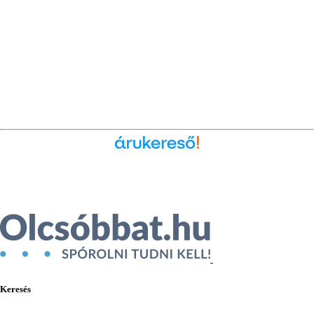
Ékszer az Árukeresőn
Keresés