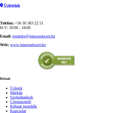
Üzleteink
Telefon:
+36 30 383 22 51
H-V: 10:00 - 18:00
Email:
rendeles@jutaoraekszer.hu
Web:
www.jutaoraekszer.hu
Rólunk
Üzletek
Márkák
Szolgáltatások
Cégismertető
Rólunk mondták
Kapcsolat