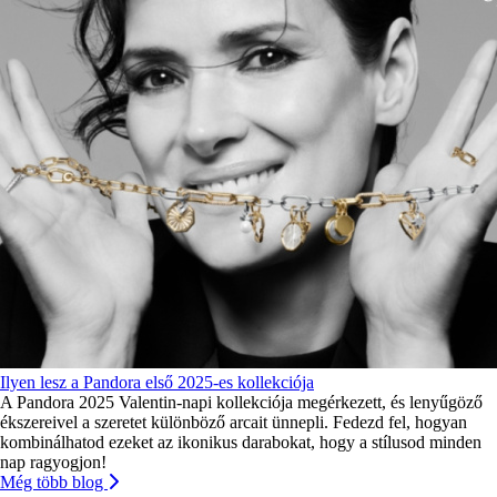
Ilyen lesz a Pandora első 2025-es kollekciója
A Pandora 2025 Valentin-napi kollekciója megérkezett, és lenyűgöző
ékszereivel a szeretet különböző arcait ünnepli. Fedezd fel, hogyan
kombinálhatod ezeket az ikonikus darabokat, hogy a stílusod minden
nap ragyogjon!
Még több blog