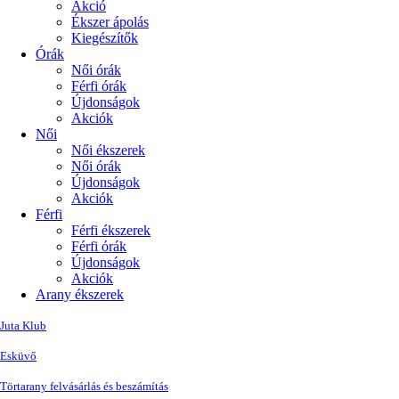
Akció
Ékszer ápolás
Kiegészítők
Órák
Női órák
Férfi órák
Újdonságok
Akciók
Női
Női ékszerek
Női órák
Újdonságok
Akciók
Férfi
Férfi ékszerek
Férfi órák
Újdonságok
Akciók
Arany ékszerek
Juta Klub
Esküvő
Törtarany felvásárlás és beszámítás