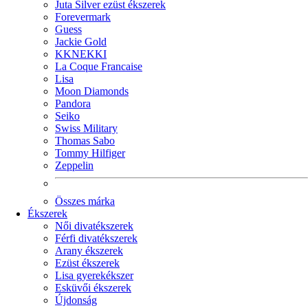
Juta Silver ezüst ékszerek
Forevermark
Guess
Jackie Gold
KKNEKKI
La Coque Francaise
Lisa
Moon Diamonds
Pandora
Seiko
Swiss Military
Thomas Sabo
Tommy Hilfiger
Zeppelin
Összes márka
Ékszerek
Női divatékszerek
Férfi divatékszerek
Arany ékszerek
Ezüst ékszerek
Lisa gyerekékszer
Esküvői ékszerek
Újdonság