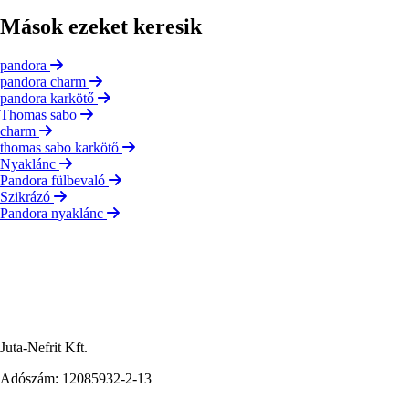
Mások ezeket keresik
pandora
pandora charm
pandora karkötő
Thomas sabo
charm
thomas sabo karkötő
Nyaklánc
Pandora fülbevaló
Szikrázó
Pandora nyaklánc
Juta-Nefrit Kft.
Adószám: 12085932-2-13