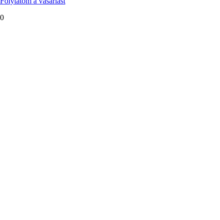
Folytatom a vásárlást
0