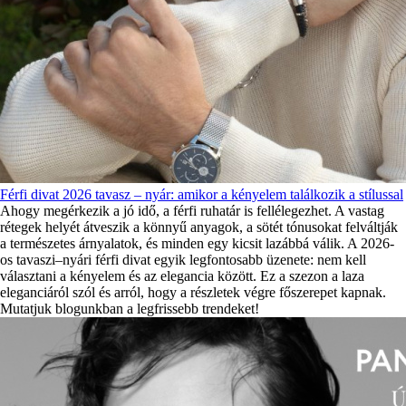
Férfi divat 2026 tavasz – nyár: amikor a kényelem találkozik a stílussal
Ahogy megérkezik a jó idő, a férfi ruhatár is fellélegezhet. A vastag
rétegek helyét átveszik a könnyű anyagok, a sötét tónusokat felváltják
a természetes árnyalatok, és minden egy kicsit lazábbá válik. A 2026-
os tavaszi–nyári férfi divat egyik legfontosabb üzenete: nem kell
választani a kényelem és az elegancia között. Ez a szezon a laza
eleganciáról szól és arról, hogy a részletek végre főszerepet kapnak.
Mutatjuk blogunkban a legfrissebb trendeket!