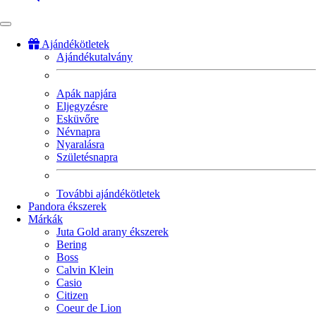
Ajándékötletek
Ajándékutalvány
Fő
navigáció
Apák napjára
Eljegyzésre
Esküvőre
Névnapra
Nyaralásra
Születésnapra
További ajándékötletek
Pandora ékszerek
Márkák
Juta Gold arany ékszerek
Bering
Boss
Calvin Klein
Casio
Citizen
Coeur de Lion