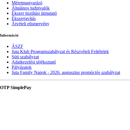
Méretmagyarázó
Általános tudnivalók
Ékszer tisztítási útmutató
Ékszerjavítás
Átvételi elismervény
Információ
ÁSZF
Juta Klub Programszabályzat és Részvételi Feltételek
Süti szabályzat
Adatkezelési tájékoztató
Pályázatok
Juta Family Napok - 2026. augusztus promóciós szabályzat
OTP SimplePay