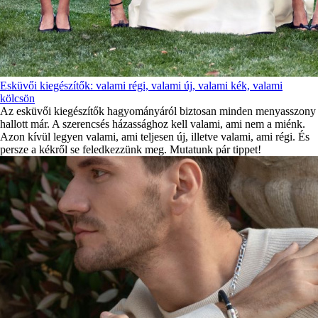
Esküvői kiegészítők: valami régi, valami új, valami kék, valami
kölcsön
Az esküvői kiegészítők hagyományáról biztosan minden menyasszony
hallott már. A szerencsés házassághoz kell valami, ami nem a miénk.
Azon kívül legyen valami, ami teljesen új, illetve valami, ami régi. És
persze a kékről se feledkezzünk meg. Mutatunk pár tippet!