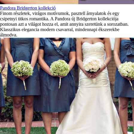
Pandora Bridgerton kollekció
Finom részletek, virágos motívumok, pasztell árnyalatok és egy
csipetnyi titkos romantika. A Pandora új Bridgerton kollekciója
pontosan azt a világot hozza el, amit annyira szeretünk a sorozatban.
Klasszikus elegancia modern csavarral, mindennapi ékszerekbe
álmodva.