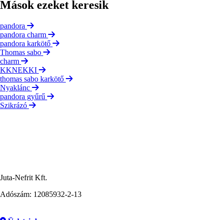
Mások ezeket keresik
pandora
pandora charm
pandora karkötő
Thomas sabo
charm
KKNEKKI
thomas sabo karkötő
Nyaklánc
pandora gyűrű
Szikrázó
Juta-Nefrit Kft.
Adószám: 12085932-2-13