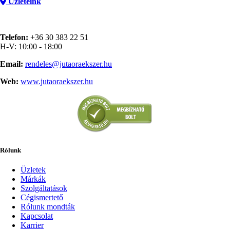
Üzleteink
Telefon:
+36 30 383 22 51
H-V: 10:00 - 18:00
Email:
rendeles@jutaoraekszer.hu
Web:
www.jutaoraekszer.hu
Rólunk
Üzletek
Márkák
Szolgáltatások
Cégismertető
Rólunk mondták
Kapcsolat
Karrier