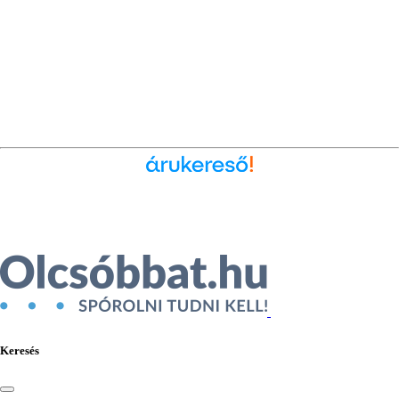
Ékszer az Árukeresőn
Keresés