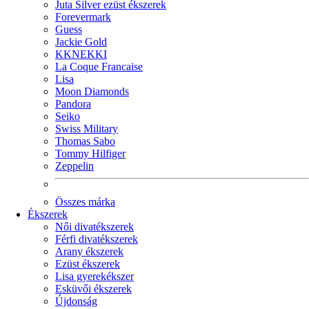
Juta Silver ezüst ékszerek
Forevermark
Guess
Jackie Gold
KKNEKKI
La Coque Francaise
Lisa
Moon Diamonds
Pandora
Seiko
Swiss Military
Thomas Sabo
Tommy Hilfiger
Zeppelin
Összes márka
Ékszerek
Női divatékszerek
Férfi divatékszerek
Arany ékszerek
Ezüst ékszerek
Lisa gyerekékszer
Esküvői ékszerek
Újdonság