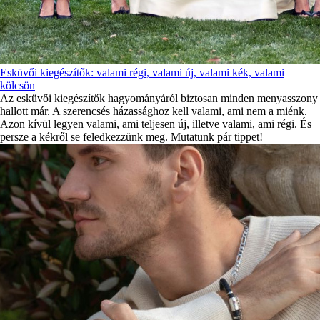
Esküvői kiegészítők: valami régi, valami új, valami kék, valami
kölcsön
Az esküvői kiegészítők hagyományáról biztosan minden menyasszony
hallott már. A szerencsés házassághoz kell valami, ami nem a miénk.
Azon kívül legyen valami, ami teljesen új, illetve valami, ami régi. És
persze a kékről se feledkezzünk meg. Mutatunk pár tippet!