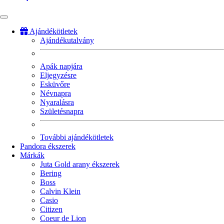
Ajándékötletek
Ajándékutalvány
Fő
navigáció
Apák napjára
Eljegyzésre
Esküvőre
Névnapra
Nyaralásra
Születésnapra
További ajándékötletek
Pandora ékszerek
Márkák
Juta Gold arany ékszerek
Bering
Boss
Calvin Klein
Casio
Citizen
Coeur de Lion