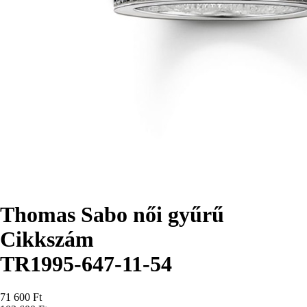
Thomas Sabo női gyűrű
Cikkszám
TR1995-647-11-54
Ár
71 600 Ft