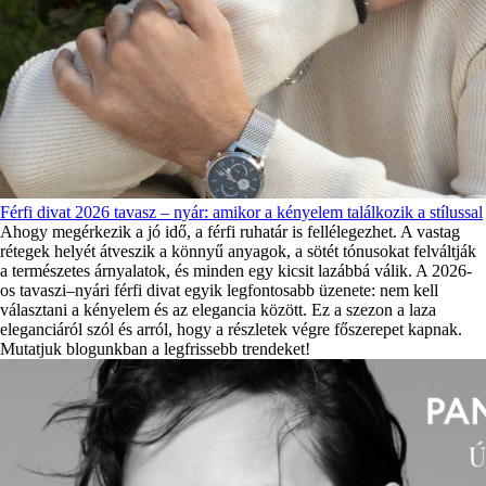
Férfi divat 2026 tavasz – nyár: amikor a kényelem találkozik a stílussal
Ahogy megérkezik a jó idő, a férfi ruhatár is fellélegezhet. A vastag
rétegek helyét átveszik a könnyű anyagok, a sötét tónusokat felváltják
a természetes árnyalatok, és minden egy kicsit lazábbá válik. A 2026-
os tavaszi–nyári férfi divat egyik legfontosabb üzenete: nem kell
választani a kényelem és az elegancia között. Ez a szezon a laza
eleganciáról szól és arról, hogy a részletek végre főszerepet kapnak.
Mutatjuk blogunkban a legfrissebb trendeket!