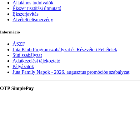
Általános tudnivalók
Ékszer tisztítási útmutató
Ékszerjavítás
Átvételi elismervény
Információ
ÁSZF
Juta Klub Programszabályzat és Részvételi Feltételek
Süti szabályzat
Adatkezelési tájékoztató
Pályázatok
Juta Family Napok - 2026. augusztus promóciós szabályzat
OTP SimplePay