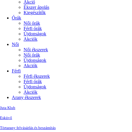
Akció
Ékszer ápolás
Kiegészítők
Órák
Női órák
Férfi órák
Újdonságok
Akciók
Női
Női ékszerek
Női órák
Újdonságok
Akciók
Férfi
Férfi ékszerek
Férfi órák
Újdonságok
Akciók
Arany ékszerek
Juta Klub
Esküvő
Törtarany felvásárlás és beszámítás