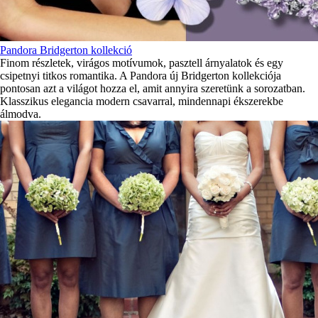
Pandora Bridgerton kollekció
Finom részletek, virágos motívumok, pasztell árnyalatok és egy
csipetnyi titkos romantika. A Pandora új Bridgerton kollekciója
pontosan azt a világot hozza el, amit annyira szeretünk a sorozatban.
Klasszikus elegancia modern csavarral, mindennapi ékszerekbe
álmodva.