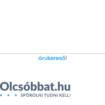
Ékszer az Árukeresőn