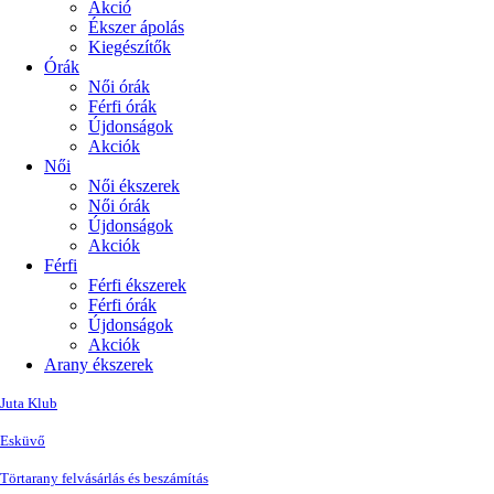
Akció
Ékszer ápolás
Kiegészítők
Órák
Női órák
Férfi órák
Újdonságok
Akciók
Női
Női ékszerek
Női órák
Újdonságok
Akciók
Férfi
Férfi ékszerek
Férfi órák
Újdonságok
Akciók
Arany ékszerek
Juta Klub
Esküvő
Törtarany felvásárlás és beszámítás