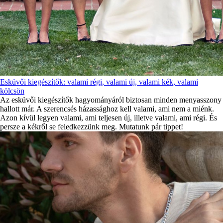
Esküvői kiegészítők: valami régi, valami új, valami kék, valami
kölcsön
Az esküvői kiegészítők hagyományáról biztosan minden menyasszony
hallott már. A szerencsés házassághoz kell valami, ami nem a miénk.
Azon kívül legyen valami, ami teljesen új, illetve valami, ami régi. És
persze a kékről se feledkezzünk meg. Mutatunk pár tippet!