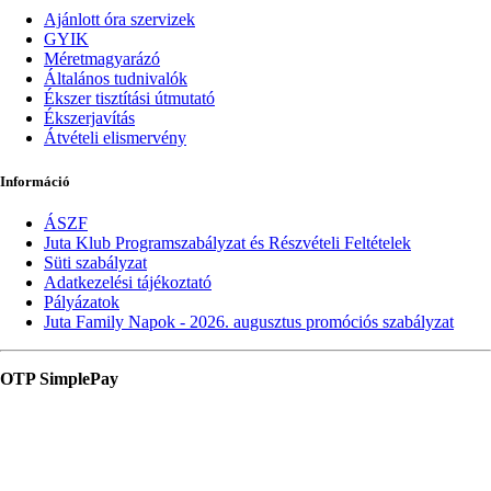
Ajánlott óra szervizek
GYIK
Méretmagyarázó
Általános tudnivalók
Ékszer tisztítási útmutató
Ékszerjavítás
Átvételi elismervény
Információ
ÁSZF
Juta Klub Programszabályzat és Részvételi Feltételek
Süti szabályzat
Adatkezelési tájékoztató
Pályázatok
Juta Family Napok - 2026. augusztus promóciós szabályzat
OTP SimplePay