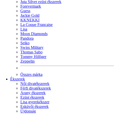
Juta Silver ezüst ékszerek
Forevermark
Guess
Jackie Gold
KKNEKKI
La Coque Francaise
Lisa
Moon Diamonds
Pandora
Seiko
Swiss Military
Thomas Sabo
Tommy Hilfiger
Zeppelin
Összes márka
Ékszerek
Női divatékszerek
Férfi divatékszerek
Arany ékszerek
Ezüst ékszerek
Lisa gyerekékszer
Esküvői ékszerek
Újdonság