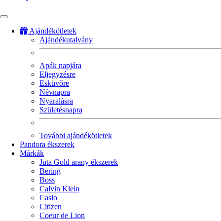
Ajándékötletek
Ajándékutalvány
Fő
navigáció
Apák napjára
Eljegyzésre
Esküvőre
Névnapra
Nyaralásra
Születésnapra
További ajándékötletek
Pandora ékszerek
Márkák
Juta Gold arany ékszerek
Bering
Boss
Calvin Klein
Casio
Citizen
Coeur de Lion