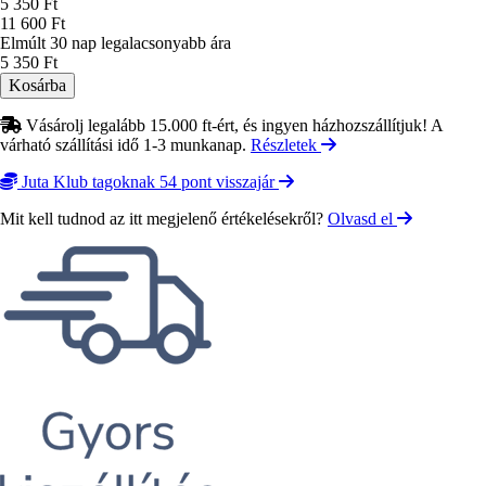
Ár
5 350 Ft
11 600 Ft
Elmúlt 30 nap legalacsonyabb ára
5 350 Ft
Vásárolj legalább 15.000 ft-ért, és ingyen házhozszállítjuk! A
várható szállítási idő 1-3 munkanap.
Részletek
Juta Klub tagoknak 54 pont visszajár
Mit kell tudnod az itt megjelenő értékelésekről?
Olvasd el