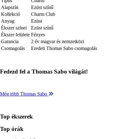
Típus
Charm
Alapszín
Ezüst színű
Kollekció
Charm Club
Anyag
Ezüst
Ékszer színei
Ezüst színű
Ékszer felülete
Fényes
Garancia
2 év magyar és nemzetközi
Csomagolás
Eredeti Thomas Sabo csomagolás
Fedezd fel a Thomas Sabo világát!
Még több Thomas Sabo
Top ékszerek
Top órák