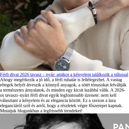
Férfi divat 2026 tavasz – nyár: amikor a kényelem találkozik a stílussal
Ahogy megérkezik a jó idő, a férfi ruhatár is fellélegezhet. A vastag
rétegek helyét átveszik a könnyű anyagok, a sötét tónusokat felváltják
a természetes árnyalatok, és minden egy kicsit lazábbá válik. A 2026-
os tavaszi–nyári férfi divat egyik legfontosabb üzenete: nem kell
választani a kényelem és az elegancia között. Ez a szezon a laza
eleganciáról szól és arról, hogy a részletek végre főszerepet kapnak.
Mutatjuk blogunkban a legfrissebb trendeket!