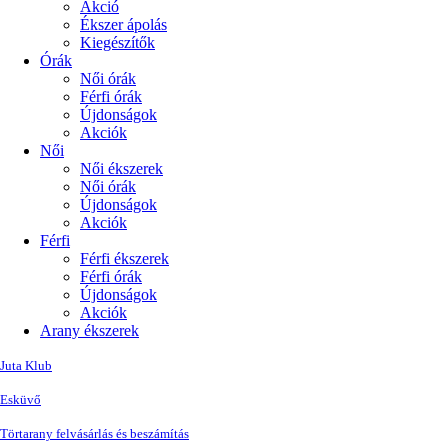
Akció
Ékszer ápolás
Kiegészítők
Órák
Női órák
Férfi órák
Újdonságok
Akciók
Női
Női ékszerek
Női órák
Újdonságok
Akciók
Férfi
Férfi ékszerek
Férfi órák
Újdonságok
Akciók
Arany ékszerek
Juta Klub
Esküvő
Törtarany felvásárlás és beszámítás