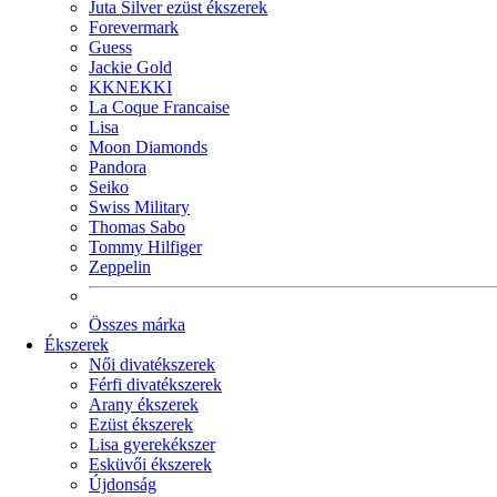
Juta Silver ezüst ékszerek
Forevermark
Guess
Jackie Gold
KKNEKKI
La Coque Francaise
Lisa
Moon Diamonds
Pandora
Seiko
Swiss Military
Thomas Sabo
Tommy Hilfiger
Zeppelin
Összes márka
Ékszerek
Női divatékszerek
Férfi divatékszerek
Arany ékszerek
Ezüst ékszerek
Lisa gyerekékszer
Esküvői ékszerek
Újdonság