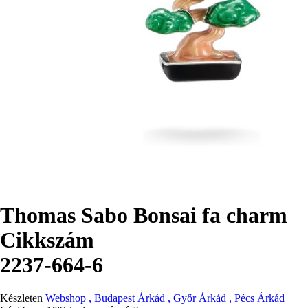
Thomas Sabo Bonsai fa charm
Cikkszám
2237-664-6
Készleten
Webshop , Budapest Árkád , Győr Árkád , Pécs Árkád