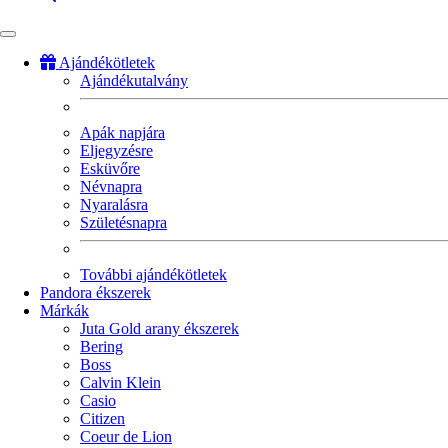
Ajándékötletek
Ajándékutalvány
Fő
navigáció
Apák napjára
Eljegyzésre
Esküvőre
Névnapra
Nyaralásra
Születésnapra
További ajándékötletek
Pandora ékszerek
Márkák
Juta Gold arany ékszerek
Bering
Boss
Calvin Klein
Casio
Citizen
Coeur de Lion