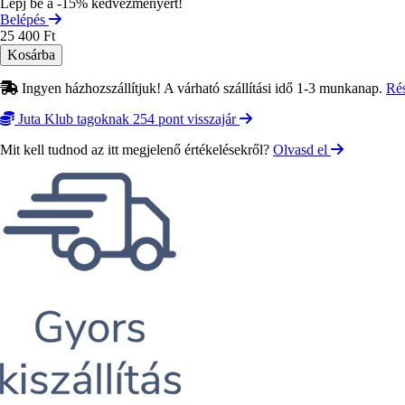
Lépj be a -15% kedvezményért!
Belépés
25 400 Ft
Ingyen házhozszállítjuk! A várható szállítási idő 1-3 munkanap.
Ré
Juta Klub tagoknak 254 pont visszajár
Mit kell tudnod az itt megjelenő értékelésekről?
Olvasd el