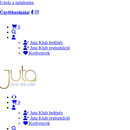
Ugrás a tartalomra
Ügyfélszolgálat
0
Juta Klub belépés
Juta Klub regisztráció
Kedvencek
0
Juta Klub belépés
Juta Klub regisztráció
Kedvencek