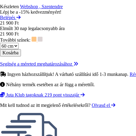
Készleten
Webshop , Szentendre
Lépj be a -15% kedvezményért!
Belépés
21 900 Ft
Elmúlt 30 nap legalacsonyabb ára
21 900 Ft
További színek:
Méret
Segítség a méreted meghatározásához
Ingyen házhozszállítjuk! A várható szállítási idő 1-3 munkanap.
Ré
Néhány termék esetében az ár függ a mérettől.
Juta Klub tagoknak 219 pont visszajár
Mit kell tudnod az itt megjelenő értékelésekről?
Olvasd el