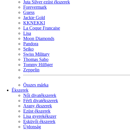
Juta Silver ezüst ékszerek
Forevermark
Guess
Jackie Gold
KKNEKKI
La Coque Francaise
Lisa
Moon Diamonds
Pandora
Seiko
Swiss Military
Thomas Sabo
Tommy Hilfiger
Zeppelin
Összes márka
Ékszerek
Női divatékszerek
Férfi divatékszerek
Arany ékszerek
Ezüst ékszerek
Lisa gyerekékszer
Esküvői ékszerek
Újdonság