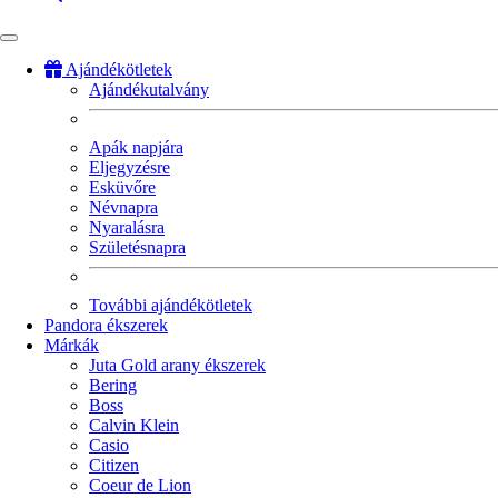
Ajándékötletek
Ajándékutalvány
Fő
navigáció
Apák napjára
Eljegyzésre
Esküvőre
Névnapra
Nyaralásra
Születésnapra
További ajándékötletek
Pandora ékszerek
Márkák
Juta Gold arany ékszerek
Bering
Boss
Calvin Klein
Casio
Citizen
Coeur de Lion