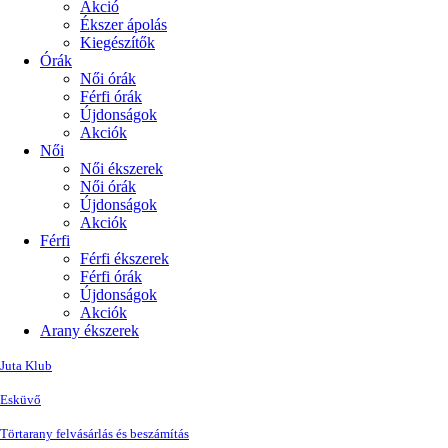
Akció
Ékszer ápolás
Kiegészítők
Órák
Női órák
Férfi órák
Újdonságok
Akciók
Női
Női ékszerek
Női órák
Újdonságok
Akciók
Férfi
Férfi ékszerek
Férfi órák
Újdonságok
Akciók
Arany ékszerek
Juta Klub
Esküvő
Törtarany felvásárlás és beszámítás