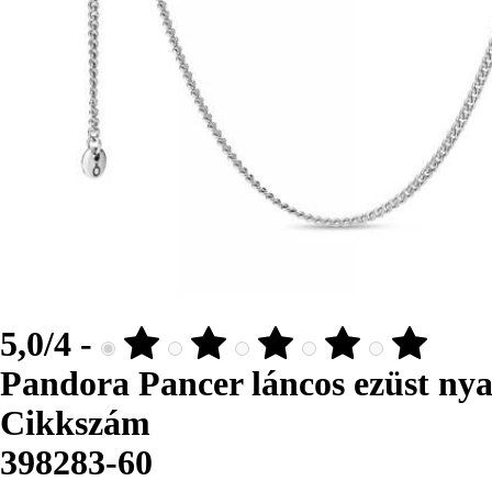
5,0/4 -
Pandora Pancer láncos ezüst ny
Cikkszám
398283-60