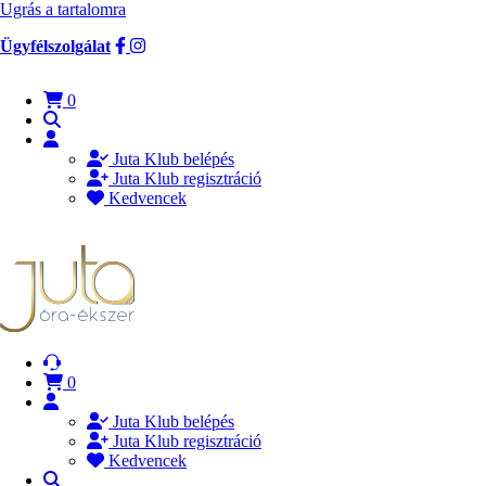
Ugrás a tartalomra
Ügyfélszolgálat
0
Juta Klub belépés
Juta Klub regisztráció
Kedvencek
0
Juta Klub belépés
Juta Klub regisztráció
Kedvencek