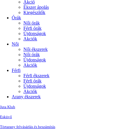
Akció
Ékszer ápolás
Kiegészítők
Órák
Női órák
Férfi órák
Újdonságok
Akciók
Női
Női ékszerek
Női órák
Újdonságok
Akciók
Férfi
Férfi ékszerek
Férfi órák
Újdonságok
Akciók
Arany ékszerek
Juta Klub
Esküvő
Törtarany felvásárlás és beszámítás