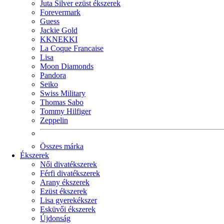
Juta Silver ezüst ékszerek
Forevermark
Guess
Jackie Gold
KKNEKKI
La Coque Francaise
Lisa
Moon Diamonds
Pandora
Seiko
Swiss Military
Thomas Sabo
Tommy Hilfiger
Zeppelin
Összes márka
Ékszerek
Női divatékszerek
Férfi divatékszerek
Arany ékszerek
Ezüst ékszerek
Lisa gyerekékszer
Esküvői ékszerek
Újdonság