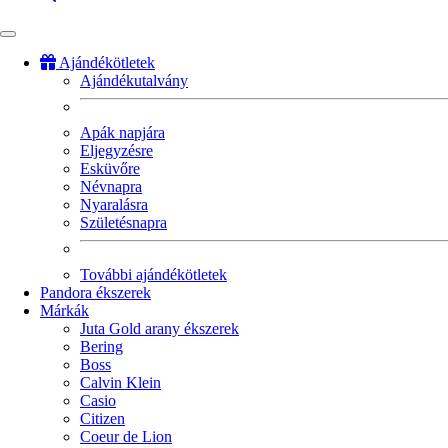
Ajándékötletek
Ajándékutalvány
Fő
navigáció
Apák napjára
Eljegyzésre
Esküvőre
Névnapra
Nyaralásra
Születésnapra
További ajándékötletek
Pandora ékszerek
Márkák
Juta Gold arany ékszerek
Bering
Boss
Calvin Klein
Casio
Citizen
Coeur de Lion