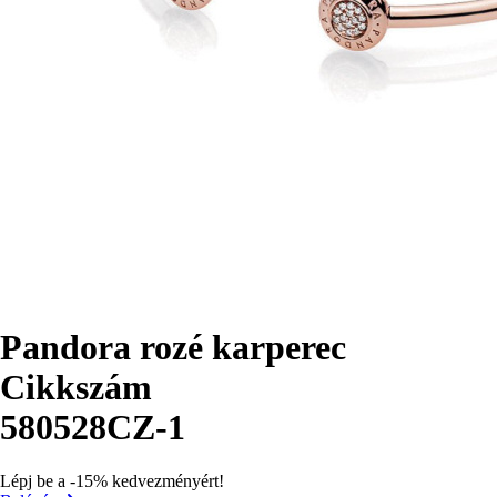
Pandora rozé karperec
Cikkszám
580528CZ-1
Lépj be a -15% kedvezményért!