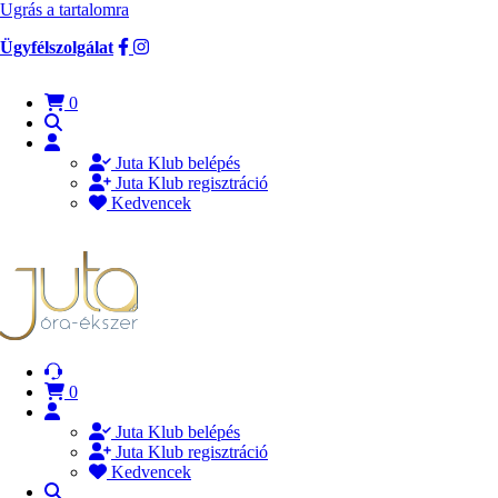
Ugrás a tartalomra
Ügyfélszolgálat
0
Juta Klub belépés
Juta Klub regisztráció
Kedvencek
0
Juta Klub belépés
Juta Klub regisztráció
Kedvencek