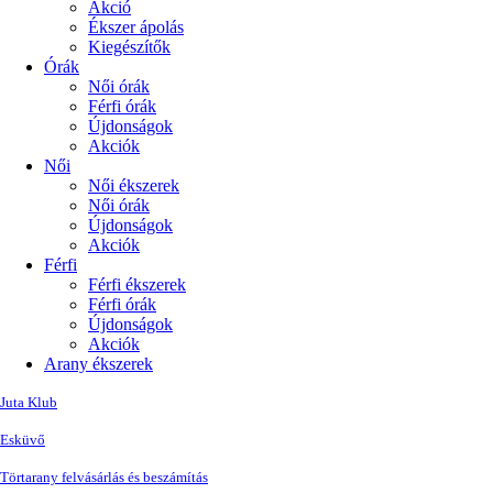
Akció
Ékszer ápolás
Kiegészítők
Órák
Női órák
Férfi órák
Újdonságok
Akciók
Női
Női ékszerek
Női órák
Újdonságok
Akciók
Férfi
Férfi ékszerek
Férfi órák
Újdonságok
Akciók
Arany ékszerek
Juta Klub
Esküvő
Törtarany felvásárlás és beszámítás