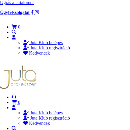
Ugrás a tartalomra
Ügyfélszolgálat
0
Juta Klub belépés
Juta Klub regisztráció
Kedvencek
0
Juta Klub belépés
Juta Klub regisztráció
Kedvencek