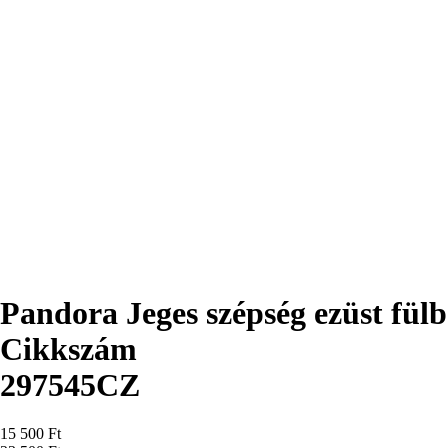
Pandora Jeges szépség ezüst fülb
Cikkszám
297545CZ
Ár
15 500 Ft