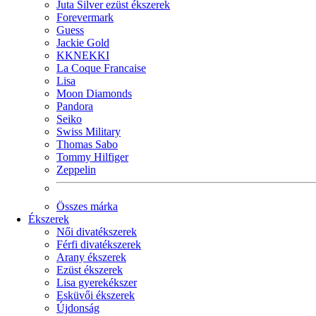
Juta Silver ezüst ékszerek
Forevermark
Guess
Jackie Gold
KKNEKKI
La Coque Francaise
Lisa
Moon Diamonds
Pandora
Seiko
Swiss Military
Thomas Sabo
Tommy Hilfiger
Zeppelin
Összes márka
Ékszerek
Női divatékszerek
Férfi divatékszerek
Arany ékszerek
Ezüst ékszerek
Lisa gyerekékszer
Esküvői ékszerek
Újdonság