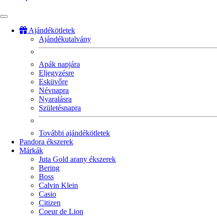
Ajándékötletek
Ajándékutalvány
Fő
navigáció
Apák napjára
Eljegyzésre
Esküvőre
Névnapra
Nyaralásra
Születésnapra
További ajándékötletek
Pandora ékszerek
Márkák
Juta Gold arany ékszerek
Bering
Boss
Calvin Klein
Casio
Citizen
Coeur de Lion