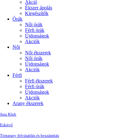
Akció
Ékszer ápolás
Kiegészítők
Órák
Női órák
Férfi órák
Újdonságok
Akciók
Női
Női ékszerek
Női órák
Újdonságok
Akciók
Férfi
Férfi ékszerek
Férfi órák
Újdonságok
Akciók
Arany ékszerek
Juta Klub
Esküvő
Törtarany felvásárlás és beszámítás