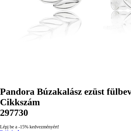
Pandora Búzakalász ezüst fülbe
Cikkszám
297730
Lépj be a -15% kedvezményért!