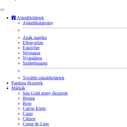
Ajándékötletek
Ajándékutalvány
Fő
navigáció
Apák napjára
Eljegyzésre
Esküvőre
Névnapra
Nyaralásra
Születésnapra
További ajándékötletek
Pandora ékszerek
Márkák
Juta Gold arany ékszerek
Bering
Boss
Calvin Klein
Casio
Citizen
Coeur de Lion