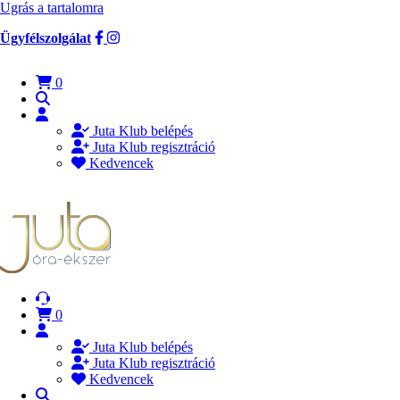
Ugrás a tartalomra
Ügyfélszolgálat
0
Juta Klub belépés
Juta Klub regisztráció
Kedvencek
0
Juta Klub belépés
Juta Klub regisztráció
Kedvencek