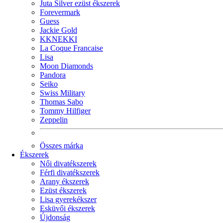
Juta Silver ezüst ékszerek
Forevermark
Guess
Jackie Gold
KKNEKKI
La Coque Francaise
Lisa
Moon Diamonds
Pandora
Seiko
Swiss Military
Thomas Sabo
Tommy Hilfiger
Zeppelin
Összes márka
Ékszerek
Női divatékszerek
Férfi divatékszerek
Arany ékszerek
Ezüst ékszerek
Lisa gyerekékszer
Esküvői ékszerek
Újdonság